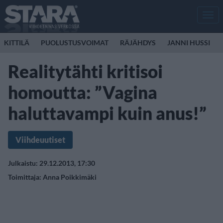
Men
KITTILÄ
PUOLUSTUSVOIMAT
RÄJÄHDYS
JANNI HUSSI
Realitytähti kritisoi
homoutta: ”Vagina
haluttavampi kuin anus!”
Viihdeuutiset
Julkaistu: 29.12.2013, 17:30
Toimittaja:
Anna Poikkimäki