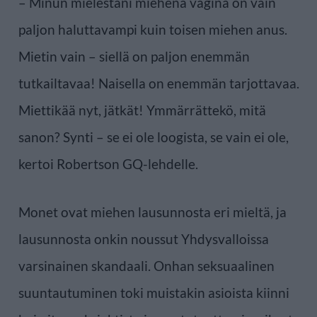
– Minun mielestäni miehenä vagina on vain
paljon haluttavampi kuin toisen miehen anus.
Mietin vain – siellä on paljon enemmän
tutkailtavaa! Naisella on enemmän tarjottavaa.
Miettikää nyt, jätkät! Ymmärrättekö, mitä
sanon? Synti – se ei ole loogista, se vain ei ole,
kertoi Robertson GQ-lehdelle.
Monet ovat miehen lausunnosta eri mieltä, ja
lausunnosta onkin noussut Yhdysvalloissa
varsinainen skandaali. Onhan seksuaalinen
suuntautuminen toki muistakin asioista kiinni