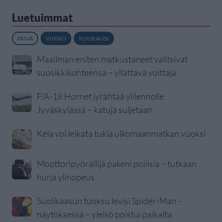
Luetuimmat
PÄIVÄ
VIIKKO
KUUKAUSI
Maailman eniten matkustaneet valitsivat
suosikkikohteensa – yllättävä voittaja
F/A-18 Hornet jyrähtää ylilennolle
Jyväskylässä – katuja suljetaan
Kela voi leikata tukia ulkomaanmatkan vuoksi
Moottoripyöräilijä pakeni poliisia – tutkaan
hurja ylinopeus
Suolikaasun tuoksu levisi Spider-Man -
näytöksessä – yleisö poistui paikalta