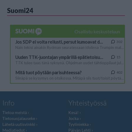
Suomi24
Info
Yhteistyössä
Tietoa meistä
Kesä!
Tietosuojalauseke
Jocka
Lähetä uutisvinkki
Tyyliniekka
Mediatiedot
Päivän Lehti