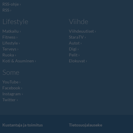
RSS-ohje
RSS
Lifestyle
Viihde
Matkailu
Viihdeuutiset
Fitness
StaraTV
Lifestyle
Autot
Terveys
Digi
Ruoka
Pelit
Koti & Asuminen
Elokuvat
Some
YouTube
Facebook
Instagram
Twitter
Kustantaja ja toimitus
Tietosuojalauseke