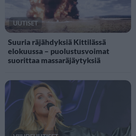
UUTISET
Suuria räjähdyksiä Kittilässä
elokuussa – puolustusvoimat
suorittaa massaräjäytyksiä