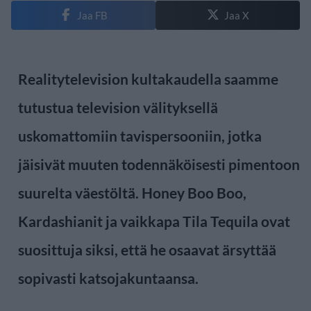
Jaa FB
Jaa X
Realitytelevision kultakaudella saamme
tutustua television välityksellä
uskomattomiin tavispersooniin, jotka
jäisivät muuten todennäköisesti pimentoon
suurelta väestöltä. Honey Boo Boo,
Kardashianit ja vaikkapa Tila Tequila ovat
suosittuja siksi, että he osaavat ärsyttää
sopivasti katsojakuntaansa.