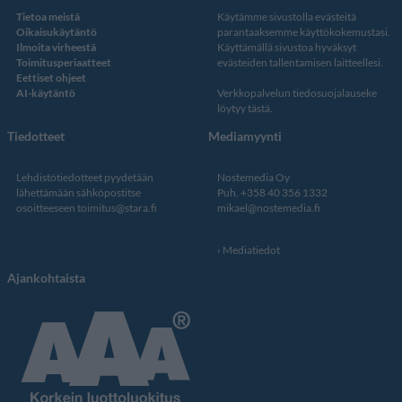
Tietoa meistä
Käytämme sivustolla evästeitä
Oikaisukäytäntö
parantaaksemme käyttökokemustasi.
Ilmoita virheestä
Käyttämällä sivustoa hyväksyt
Toimitusperiaatteet
evästeiden tallentamisen laitteellesi.
Eettiset ohjeet
AI-käytäntö
Verkkopalvelun
tiedosuojalauseke
löytyy tästä
.
Tiedotteet
Mediamyynti
Lehdistötiedotteet pyydetään
Nostemedia Oy
lähettämään sähköpostitse
Puh. +358 40 356 1332
osoitteeseen
toimitus@stara.fi
mikael@nostemedia.fi
Mediatiedot
Ajankohtaista