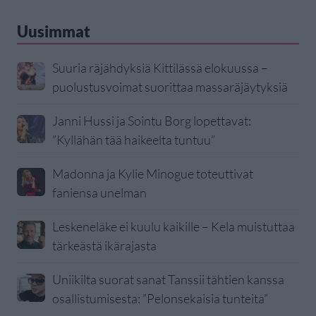
Uusimmat
Suuria räjähdyksiä Kittilässä elokuussa –
puolustusvoimat suorittaa massaräjäytyksiä
Janni Hussi ja Sointu Borg lopettavat:
”Kyllähän tää haikeelta tuntuu”
Madonna ja Kylie Minogue toteuttivat
faniensa unelman
Leskeneläke ei kuulu kaikille – Kela muistuttaa
tärkeästä ikärajasta
Uniikilta suorat sanat Tanssii tähtien kanssa
osallistumisesta: ”Pelonsekaisia tunteita”