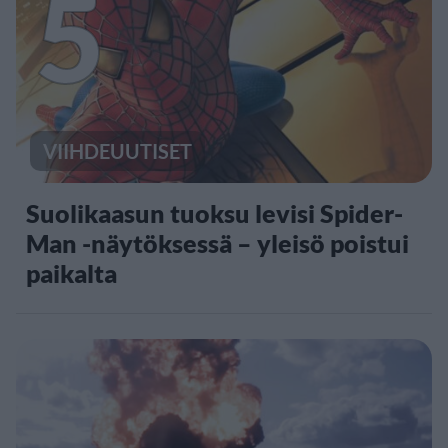
5
VIIHDEUUTISET
Suolikaasun tuoksu levisi Spider-
Man -näytöksessä – yleisö poistui
paikalta