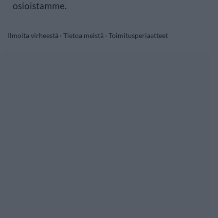
osioistamme.
Ilmoita virheestä
·
Tietoa meistä
·
Toimitusperiaatteet