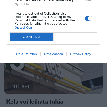
Personal Data for Targeted Advertising.
UUTISET
Opted In
I want to opt-out of Collection, Use,
Retention, Sale, and/or Sharing of my
F/A-18 Hornet jyrähtää ylilennolle
Personal Data that Is Unrelated with the
Purposes for which it was collected.
Jyväskylässä – katuja suljetaan
Opted Out
CONFIRM
3
Data Deletion
Data Access
Privacy Policy
UUTISET
Kela voi leikata tukia