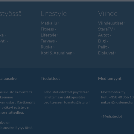
styössä
Lifestyle
Viihde
Matkailu
Viihdeuutiset
Fitness
StaraTV
ka
Lifestyle
Autot
hti
Terveys
Digi
Ruoka
Pelit
Koti & Asuminen
Elokuvat
jalauseke
Tiedotteet
Mediamyynti
 sivustolla evästeitä
Lehdistötiedotteet pyydetään
Nostemedia Oy
aksemme
lähettämään sähköpostitse
Puh. +358 40 356 1
kemustasi. Käyttämällä
osoitteeseen
toimitus@stara.fi
mikael@nostemedia.f
 hyväksyt evästeiden
isen laitteellesi.
Mediatiedot
lvelun
alauseke löytyy tästä
.