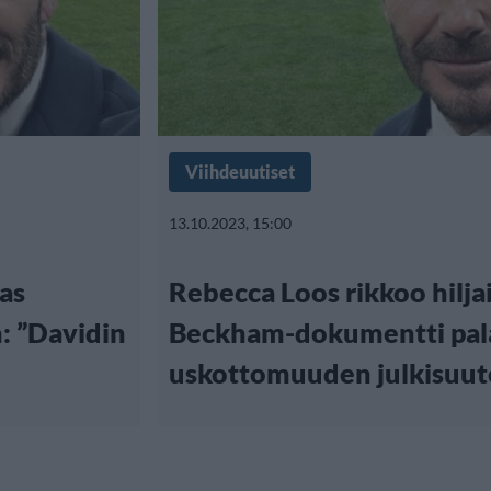
Viihdeuutiset
13.10.2023, 15:00
as
Rebecca Loos rikkoo hilj
: ”Davidin
Beckham-dokumentti pal
uskottomuuden julkisuu