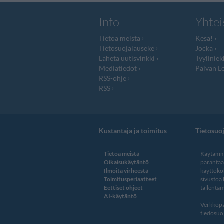
Info
Yhtei
Tietoa meistä
Kesä!
Tietosuojalauseke
Jocka
Lähetä uutisvinkki
Tyyliniek
Mediatiedot
Päivän Le
RSS-ohje
RSS
Kustantaja ja toimitus
Tietosuo
Tietoa meistä
Käytämme
Oikaisukäytäntö
paranta
Ilmoita virheestä
käyttöko
Toimitusperiaatteet
sivustoa
Eettiset ohjeet
tallentam
AI-käytäntö
Verkkopa
tiedosuoj