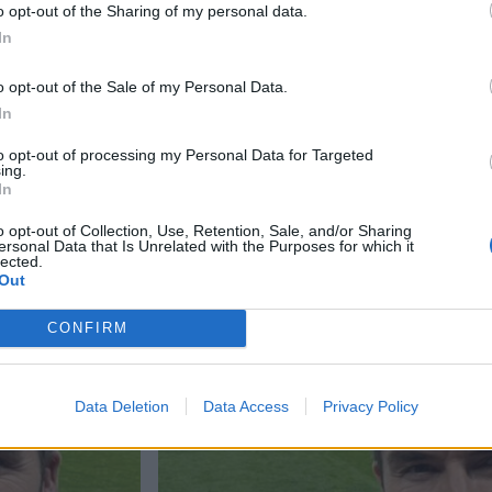
o opt-out of the Sharing of my personal data.
In
a muistuttaa
o opt-out of the Sale of my Personal Data.
kossa toinen
In
joitus
to opt-out of processing my Personal Data for Targeted
ing.
kan vuoksi
In
o opt-out of Collection, Use, Retention, Sale, and/or Sharing
Man -näytöksessä
ersonal Data that Is Unrelated with the Purposes for which it
lected.
Out
tsivat
aja
CONFIRM
Data Deletion
Data Access
Privacy Policy