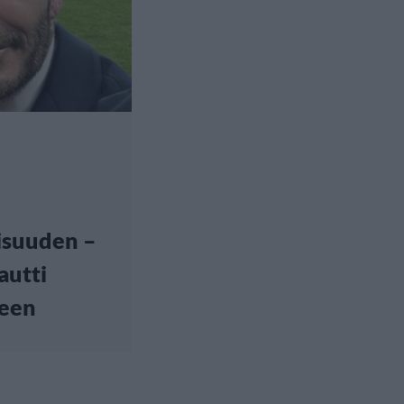
aisuuden –
autti
teen