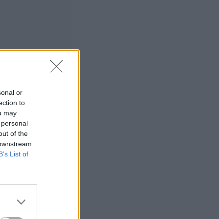
s teki
n
sonal or
ection to
ou may
 personal
out of the
ntti Rebecca
 downstream
B’s List of