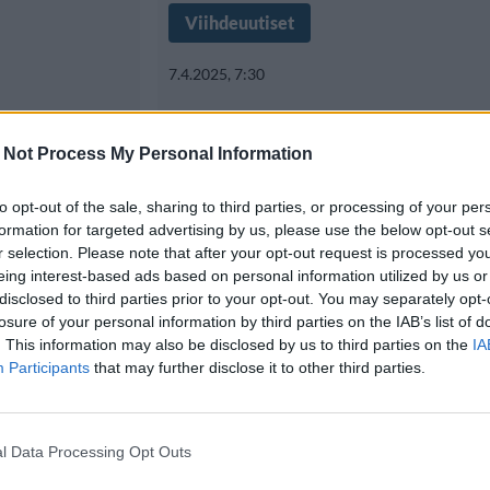
Viihdeuutiset
7.4.2025, 7:30
itetty
Beckhamin salaraka
 Not Process My Personal Information
 tulee
paluun: ”En koskaa
to opt-out of the sale, sharing to third parties, or processing of your per
valehdellut”
formation for targeted advertising by us, please use the below opt-out s
r selection. Please note that after your opt-out request is processed y
eing interest-based ads based on personal information utilized by us or
disclosed to third parties prior to your opt-out. You may separately opt-
Mediassa on jo
David Beckhamin entinen assiste
losure of your personal information by third parties on the IAB’s list of
Loos on palannut esille yli
. This information may also be disclosed by us to third parties on the
IA
Participants
that may further disclose it to other third parties.
l Data Processing Opt Outs