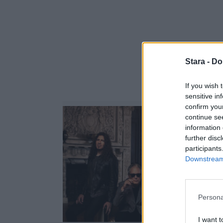
Stara -
Do
If you wish 
sensitive in
confirm you
continue se
information 
further disc
participants
Downstream 
Persona
I want t