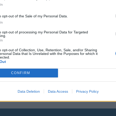
In
Viihdeuutiset
o opt-out of the Sale of my Personal Data.
23.5.2013, 21:30
In
to opt-out of processing my Personal Data for Targeted
aksi
Kitaristi ei tule S
ing.
In
Jon Bon Jovi ja Ric
o opt-out of Collection, Use, Retention, Sale, and/or Sharing
Sambora ilmiriidoi
ersonal Data that Is Unrelated with the Purposes for which it
lected.
Out
CONFIRM
iime kesänä
Maailmankuulu rockyhtye Bon Jov
vastikään yllätyksen, kun yhtyeen 
Data Deletion
Data Access
Privacy Policy