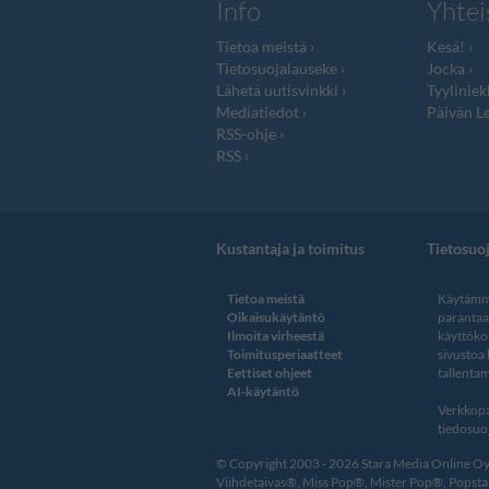
Info
Yhtei
Tietoa meistä
Kesä!
Tietosuojalauseke
Jocka
Lähetä uutisvinkki
Tyyliniek
Mediatiedot
Päivän Le
RSS-ohje
RSS
Kustantaja ja toimitus
Tietosuo
Tietoa meistä
Käytämme
Oikaisukäytäntö
paranta
Ilmoita virheestä
käyttöko
Toimitusperiaatteet
sivustoa
Eettiset ohjeet
tallentam
AI-käytäntö
Verkkopa
tiedosuoj
© Copyright 2003 - 2026 Stara Media Online Oy. 
Viihdetaivas®, Miss Pop®, Mister Pop®, Popstar®