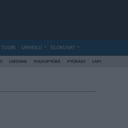
TUUBI
URHEILU
ELOKUVAT
LY
LIIKENNE
POLKUPYÖRÄ
PYÖRÄILY
LAPSET
LAPSI