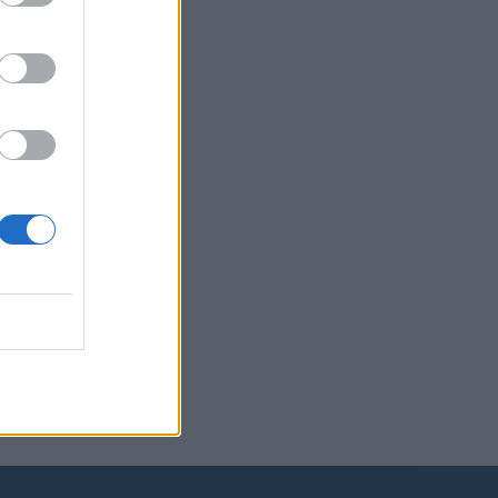
uomeen –
hie
ssa
i koki
kitaristi