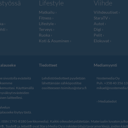
styössä
Lifestyle
Viihde
Matkailu
Viihdeuutiset
Fitness
StaraTV
ka
Lifestyle
Autot
hti
Terveys
Digi
Ruoka
Pelit
Koti & Asuminen
Elokuvat
jalauseke
Tiedotteet
Mediamyynti
 sivustolla evästeitä
Lehdistötiedotteet pyydetään
Nostemedia Oy
aksemme
lähettämään sähköpostitse
Puh. +358 40 356 1
kemustasi. Käyttämällä
osoitteeseen
toimitus@stara.fi
mikael@nostemedia.f
 hyväksyt evästeiden
isen laitteellesi.
Mediatiedot
lvelun
alauseke löytyy tästä
.
ISSN 1795-8180 (verkkomedia). Kaikki oikeudet pidätetään. Materiaalin luvaton julkais
, Tuubi® ja Jetset® ovat Stara Media Oy:n rekisteröityjä tavaramerkkejä, joiden käytt