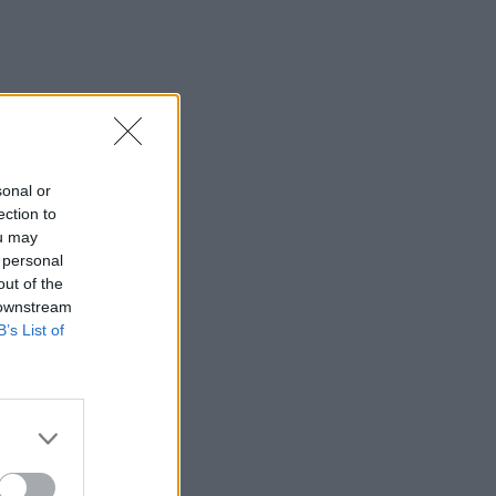
sonal or
ection to
ou may
 personal
out of the
 downstream
B’s List of