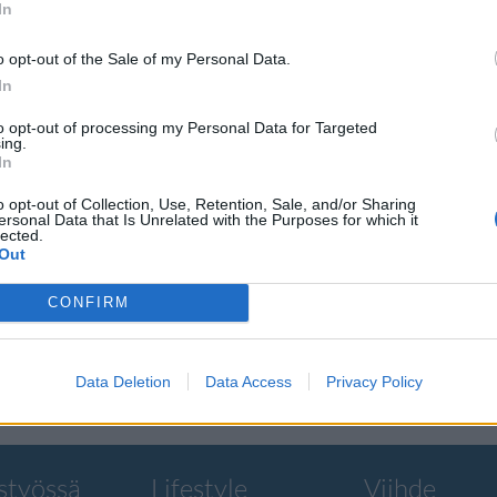
In
o opt-out of the Sale of my Personal Data.
In
to opt-out of processing my Personal Data for Targeted
säyttävä
ing.
In
stomana
o opt-out of Collection, Use, Retention, Sale, and/or Sharing
ersonal Data that Is Unrelated with the Purposes for which it
lected.
Out
lle Aytes on
CONFIRM
,
Data Deletion
Data Access
Privacy Policy
styössä
Lifestyle
Viihde