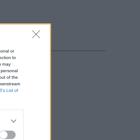
sonal or
ection to
ou may
 personal
out of the
 downstream
B’s List of