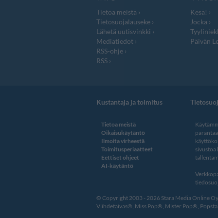
Tietoa meistä
Kesä!
Tietosuojalauseke
Jocka
Lähetä uutisvinkki
Tyyliniek
Mediatiedot
Päivän Le
RSS-ohje
RSS
Kustantaja ja toimitus
Tietosuo
Tietoa meistä
Käytämme
Oikaisukäytäntö
paranta
Ilmoita virheestä
käyttöko
Toimitusperiaatteet
sivustoa
Eettiset ohjeet
tallentam
AI-käytäntö
Verkkopa
tiedosuoj
© Copyright 2003 - 2026 Stara Media Online Oy. 
Viihdetaivas®, Miss Pop®, Mister Pop®, Popstar®