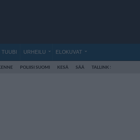
TUUBI
URHEILU
ELOKUVAT
IKENNE
POLIISI SUOMI
KESÄ
SÄÄ
TALLINK SILJA
POK