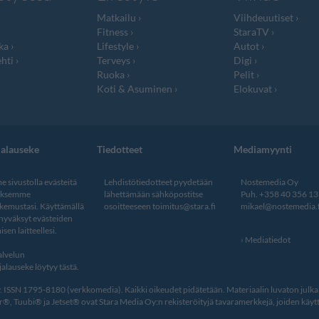
Matkailu
Viihdeuutiset
Fitness
StaraTV
ka
Lifestyle
Autot
hti
Terveys
Digi
Ruoka
Pelit
Koti & Asuminen
Elokuvat
jalauseke
Tiedotteet
Mediamyynti
 sivustolla evästeitä
Lehdistötiedotteet pyydetään
Nostemedia Oy
aksemme
lähettämään sähköpostitse
Puh. +358 40 356 1
kemustasi. Käyttämällä
osoitteeseen
toimitus@stara.fi
mikael@nostemedia.f
 hyväksyt evästeiden
isen laitteellesi.
Mediatiedot
lvelun
alauseke löytyy tästä
.
ISSN 1795-8180 (verkkomedia). Kaikki oikeudet pidätetään. Materiaalin luvaton julkais
, Tuubi® ja Jetset® ovat Stara Media Oy:n rekisteröityjä tavaramerkkejä, joiden käytt