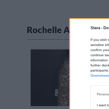
Rochelle Aytes
Stara -
Do
If you wish 
sensitive in
confirm you
continue se
information 
further disc
participants
Downstream 
Persona
I want t