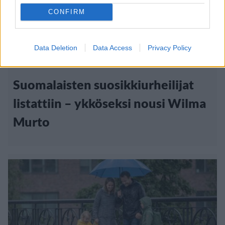
CONFIRM
Urheilu
Viihdeuutiset
Data Deletion
Data Access
Privacy Policy
24.3.2024, 21:00
Suomalaisten suosikkiurheilijat
listattiin – ykköseksi nousi Wilma
Murto