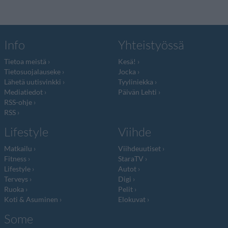
Info
Yhteistyössä
Tietoa meistä
Kesä!
Tietosuojalauseke
Jocka
Lähetä uutisvinkki
Tyyliniekka
Mediatiedot
Päivän Lehti
RSS-ohje
RSS
Lifestyle
Viihde
Matkailu
Viihdeuutiset
Fitness
StaraTV
Lifestyle
Autot
Terveys
Digi
Ruoka
Pelit
Koti & Asuminen
Elokuvat
Some