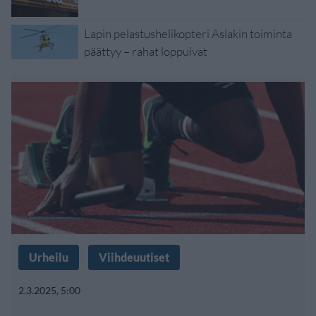
Lapin pelastushelikopteri Aslakin toiminta
päättyy – rahat loppuivat
Urheilu
Viihdeuutiset
2.3.2025, 5:00