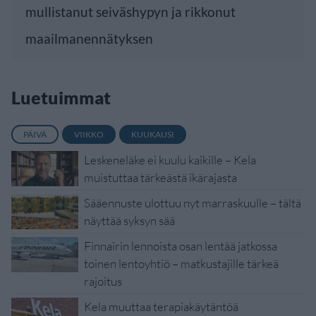
mullistanut seiväshypyn ja rikkonut
maailmanennätyksen
Luetuimmat
PÄIVÄ
VIIKKO
KUUKAUSI
Leskeneläke ei kuulu kaikille – Kela
muistuttaa tärkeästä ikärajasta
Sääennuste ulottuu nyt marraskuulle – tältä
näyttää syksyn sää
Finnairin lennoista osan lentää jatkossa
toinen lentoyhtiö – matkustajille tärkeä
rajoitus
Kela muuttaa terapiakäytäntöä