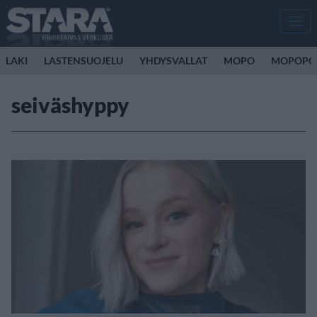
Men
LAKI
LASTENSUOJELU
YHDYSVALLAT
MOPO
MOPOPO
seiväshyppy