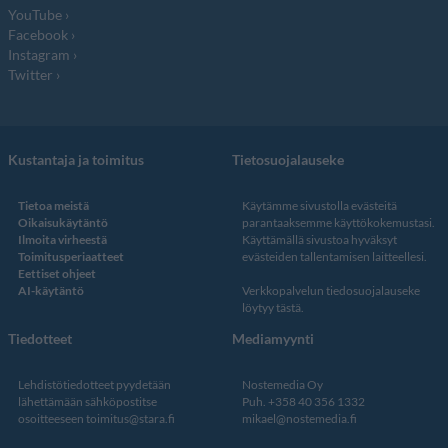
YouTube
Facebook
Instagram
Twitter
Kustantaja ja toimitus
Tietosuojalauseke
Tietoa meistä
Käytämme sivustolla evästeitä
Oikaisukäytäntö
parantaaksemme käyttökokemustasi.
Ilmoita virheestä
Käyttämällä sivustoa hyväksyt
Toimitusperiaatteet
evästeiden tallentamisen laitteellesi.
Eettiset ohjeet
AI-käytäntö
Verkkopalvelun
tiedosuojalauseke
löytyy tästä
.
Tiedotteet
Mediamyynti
Lehdistötiedotteet pyydetään
Nostemedia Oy
lähettämään sähköpostitse
Puh. +358 40 356 1332
osoitteeseen
toimitus@stara.fi
mikael@nostemedia.fi