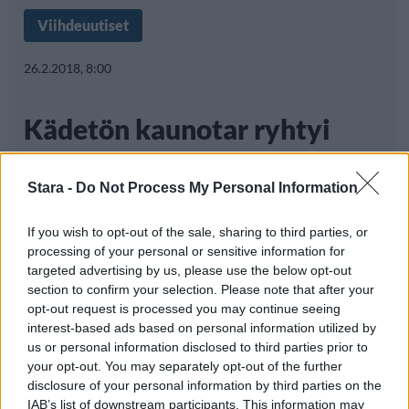
Viihdeuutiset
26.2.2018, 8:00
Kädetön kaunotar ryhtyi
bikinimalliksi – tällä
Stara -
Do Not Process My Personal Information
vartalolla kelpaa tehdä uraa!
If you wish to opt-out of the sale, sharing to third parties, or
processing of your personal or sensitive information for
targeted advertising by us, please use the below opt-out
Ihmisen kauneus ei riipu ulkoisista tekijöistä,
section to confirm your selection. Please note that after your
mutta mallimaailmassa niillä on
opt-out request is processed you may continue seeing
interest-based ads based on personal information utilized by
us or personal information disclosed to third parties prior to
your opt-out. You may separately opt-out of the further
disclosure of your personal information by third parties on the
IAB’s list of downstream participants. This information may