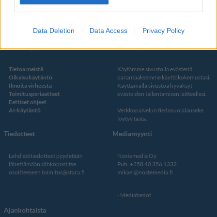
Twitter
Data Deletion
Data Access
Privacy Policy
Kustantaja ja toimitus
Tietosuojalauseke
Tietoa meistä
Käytämme sivustolla evästeitä
Oikaisukäytäntö
parantaaksemme käyttökokemustasi.
Ilmoita virheestä
Käyttämällä sivustoa hyväksyt
Toimitusperiaatteet
evästeiden tallentamisen laitteellesi.
Eettiset ohjeet
AI-käytäntö
Verkkopalvelun
tiedosuojalauseke
löytyy tästä
.
Tiedotteet
Mediamyynti
Lehdistötiedotteet pyydetään
Nostemedia Oy
lähettämään sähköpostitse
Puh. +358 40 356 1332
osoitteeseen
toimitus@stara.fi
mikael@nostemedia.fi
Mediatiedot
Ajankohtaista