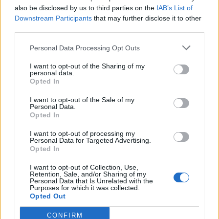
also be disclosed by us to third parties on the
IAB’s List of
Info
Yhteistyössä
Downstream Participants
that may further disclose it to other
Tietoa meistä
Kesä!
third parties.
Tietosuojalauseke
Jocka
Lähetä uutisvinkki
Tyyliniekka
Personal Data Processing Opt Outs
Mediatiedot
Päivän Lehti
I want to opt-out of the Sharing of my
RSS-ohje
personal data.
RSS
Opted In
Lifestyle
Viihde
I want to opt-out of the Sale of my
Personal Data.
Matkailu
Viihdeuutiset
Opted In
Fitness
StaraTV
Lifestyle
Autot
I want to opt-out of processing my
Personal Data for Targeted Advertising.
Terveys
Digi
Opted In
Ruoka
Pelit
Koti & Asuminen
Elokuvat
I want to opt-out of Collection, Use,
Retention, Sale, and/or Sharing of my
Some
Personal Data that Is Unrelated with the
Purposes for which it was collected.
YouTube
Opted Out
Facebook
Instagram
CONFIRM