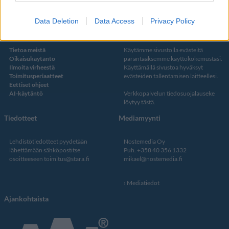
Data Deletion
Data Access
Privacy Policy
Kustantaja ja toimitus
Tietosuojalauseke
Tietoa meistä
Käytämme sivustolla evästeitä
Oikaisukäytäntö
parantaaksemme käyttökokemustasi.
Ilmoita virheestä
Käyttämällä sivustoa hyväksyt
Toimitusperiaatteet
evästeiden tallentamisen laitteellesi.
Eettiset ohjeet
AI-käytäntö
Verkkopalvelun
tiedosuojalauseke
löytyy tästä
.
Tiedotteet
Mediamyynti
Lehdistötiedotteet pyydetään
Nostemedia Oy
lähettämään sähköpostitse
Puh. +358 40 356 1332
osoitteeseen
toimitus@stara.fi
mikael@nostemedia.fi
Mediatiedot
Ajankohtaista