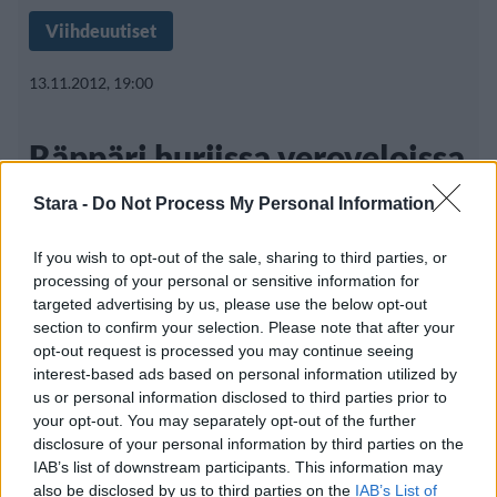
Viihdeuutiset
13.11.2012, 19:00
Räppäri hurjissa veroveloissa
– miljoonien velat
Stara -
Do Not Process My Personal Information
If you wish to opt-out of the sale, sharing to third parties, or
processing of your personal or sensitive information for
Räppäri Swizz Beatz asteli taannoin alttarille
targeted advertising by us, please use the below opt-out
pitkäaikaisen naisystävänsä poptähti Alicia
section to confirm your selection. Please note that after your
opt-out request is processed you may continue seeing
interest-based ads based on personal information utilized by
us or personal information disclosed to third parties prior to
your opt-out. You may separately opt-out of the further
disclosure of your personal information by third parties on the
IAB’s list of downstream participants. This information may
Info
Yhteistyössä
also be disclosed by us to third parties on the
IAB’s List of