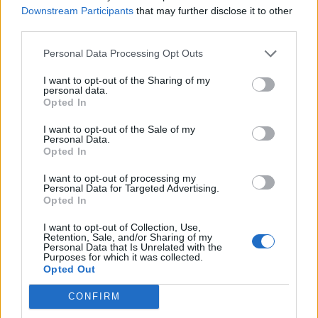
Tietoa meistä
Kesä!
Downstream Participants
that may further disclose it to other
Tietosuojalauseke
Jocka
third parties.
Lähetä uutisvinkki
Tyyliniekka
Mediatiedot
Päivän Lehti
Personal Data Processing Opt Outs
RSS-ohje
RSS
I want to opt-out of the Sharing of my
personal data.
Opted In
Lifestyle
Viihde
I want to opt-out of the Sale of my
Matkailu
Viihdeuutiset
Personal Data.
Fitness
StaraTV
Opted In
Lifestyle
Autot
Terveys
Digi
I want to opt-out of processing my
Ruoka
Pelit
Personal Data for Targeted Advertising.
Opted In
Koti & Asuminen
Elokuvat
Some
I want to opt-out of Collection, Use,
Retention, Sale, and/or Sharing of my
Personal Data that Is Unrelated with the
YouTube
Purposes for which it was collected.
Facebook
Opted Out
Instagram
Twitter
CONFIRM