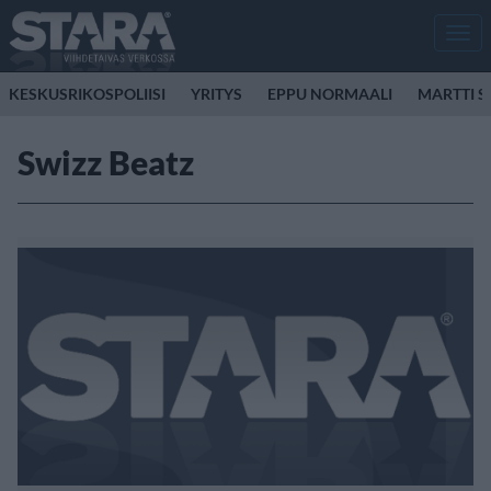
Men
KESKUSRIKOSPOLIISI
YRITYS
EPPU NORMAALI
MARTTI S
Swizz Beatz