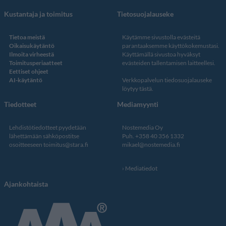
Kustantaja ja toimitus
Tietosuojalauseke
Tietoa meistä
Käytämme sivustolla evästeitä
Oikaisukäytäntö
parantaaksemme käyttökokemustasi.
Ilmoita virheestä
Käyttämällä sivustoa hyväksyt
Toimitusperiaatteet
evästeiden tallentamisen laitteellesi.
Eettiset ohjeet
AI-käytäntö
Verkkopalvelun
tiedosuojalauseke
löytyy tästä
.
Tiedotteet
Mediamyynti
Lehdistötiedotteet pyydetään
Nostemedia Oy
lähettämään sähköpostitse
Puh. +358 40 356 1332
osoitteeseen
toimitus@stara.fi
mikael@nostemedia.fi
Mediatiedot
Ajankohtaista