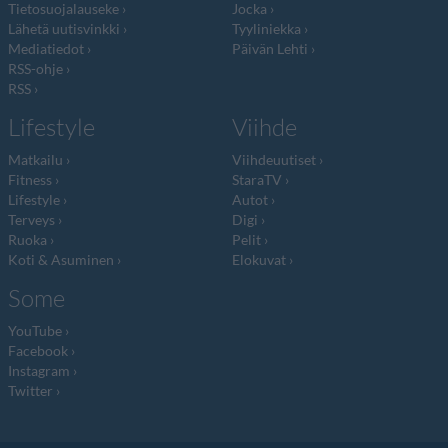
Tietosuojalauseke
Jocka
Lähetä uutisvinkki
Tyyliniekka
Mediatiedot
Päivän Lehti
RSS-ohje
RSS
Lifestyle
Viihde
Matkailu
Viihdeuutiset
Fitness
StaraTV
Lifestyle
Autot
Terveys
Digi
Ruoka
Pelit
Koti & Asuminen
Elokuvat
Some
YouTube
Facebook
Instagram
Twitter