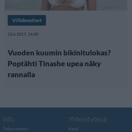
Viihdeuutiset
12.6.2017, 14:00
Vuoden kuumin bikinitulokas?
Poptähti Tinashe upea näky
rannalla
Info
Yhteistyössä
Tietoa meistä
Kesä!