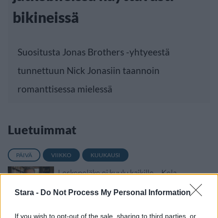
bikineissä
Suositusta Jonas Brothers -yhtyeestä
tunnettuun Nick Jonasiin taannoin
romanttisessa mielessä
Luetuimmat
PÄIVÄ
VIIKKO
KUUKAUSI
Leskeneläke ei kuulu kaikille – Kela
muistuttaa tärkeästä ikärajasta
Stara -
Do Not Process My Personal Information
Finnairin lennoista osan lentää jatkossa
toinen lentoyhtiö – matkustajille tärkeä
If you wish to opt-out of the sale, sharing to third parties, or