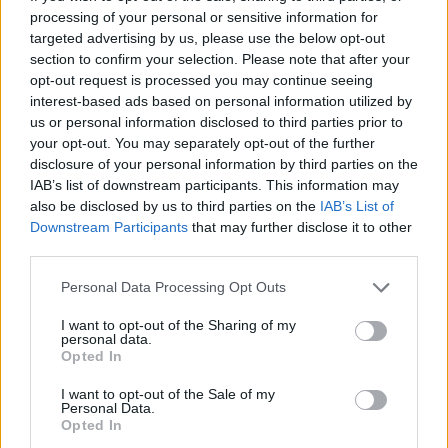
rajoitus
processing of your personal or sensitive information for
targeted advertising by us, please use the below opt-out
Kela voi leikata tukia ulkomaanmatkan
section to confirm your selection. Please note that after your
vuoksi
opt-out request is processed you may continue seeing
interest-based ads based on personal information utilized by
Suolikaasun tuoksu levisi Spider-Man -
us or personal information disclosed to third parties prior to
näytöksessä – yleisö poistui paikalta
your opt-out. You may separately opt-out of the further
disclosure of your personal information by third parties on the
Maailman eniten matkustaneet valitsivat
IAB’s list of downstream participants. This information may
suosikkikohteensa – yllättävä voittaja
also be disclosed by us to third parties on the
IAB’s List of
Downstream Participants
that may further disclose it to other
third parties.
Personal Data Processing Opt Outs
I want to opt-out of the Sharing of my
personal data.
Opted In
I want to opt-out of the Sale of my
Personal Data.
Opted In