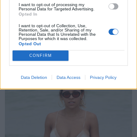
I want to opt-out of processing my
Personal Data for Targeted Advertising.
Viihdeuutiset
Opted In
I want to opt-out of Collection, Use,
13.8.2017, 15:30
Retention, Sale, and/or Sharing of my
Personal Data that Is Unrelated with the
Purposes for which it was collected.
Opted Out
Tinashe esiintyi bikineissä –
CONFIRM
silmänruokaa Las Vegasissa
Data Deletion
Data Access
Privacy Policy