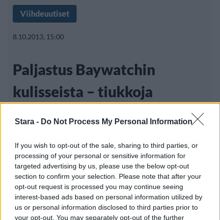
Viihdeuutiset
8.10.2013, 15:00
Paljastus Baywatchin
kulisseista – tiukkoja
painorajoja valvottiin
Stara -
Do Not Process My Personal Information
tarkasti
If you wish to opt-out of the sale, sharing to third parties, or
processing of your personal or sensitive information for
targeted advertising by us, please use the below opt-out
Kaikkien aikojen legendaarisimpiin lukeutuva
section to confirm your selection. Please note that after your
opt-out request is processed you may continue seeing
ysärisarja lienee Kalifornian rannoille
interest-based ads based on personal information utilized by
keskittynyt Baywatch,
us or personal information disclosed to third parties prior to
your opt-out. You may separately opt-out of the further