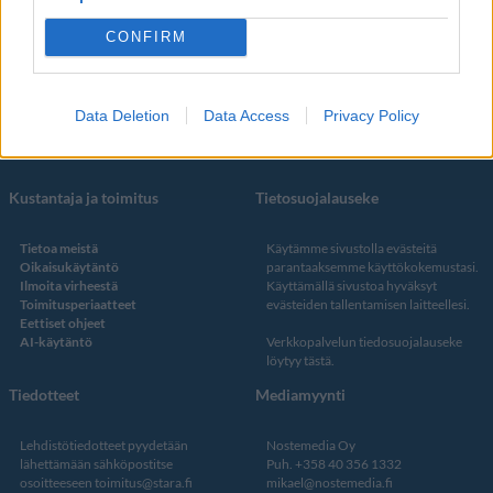
Some
YouTube
CONFIRM
Facebook
Instagram
Twitter
Data Deletion
Data Access
Privacy Policy
Kustantaja ja toimitus
Tietosuojalauseke
Tietoa meistä
Käytämme sivustolla evästeitä
Oikaisukäytäntö
parantaaksemme käyttökokemustasi.
Ilmoita virheestä
Käyttämällä sivustoa hyväksyt
Toimitusperiaatteet
evästeiden tallentamisen laitteellesi.
Eettiset ohjeet
AI-käytäntö
Verkkopalvelun
tiedosuojalauseke
löytyy tästä
.
Tiedotteet
Mediamyynti
Lehdistötiedotteet pyydetään
Nostemedia Oy
lähettämään sähköpostitse
Puh. +358 40 356 1332
osoitteeseen
toimitus@stara.fi
mikael@nostemedia.fi