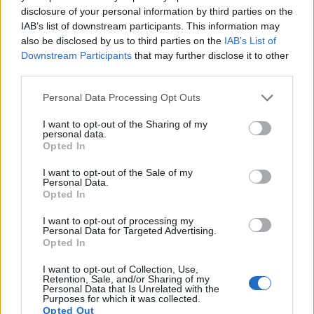
disclosure of your personal information by third parties on the
IAB’s list of downstream participants. This information may
also be disclosed by us to third parties on the
IAB’s List of
Downstream Participants
that may further disclose it to other
third parties.
Info
Yhteistyössä
Personal Data Processing Opt Outs
Tietoa meistä
Kesä!
Tietosuojalauseke
Jocka
I want to opt-out of the Sharing of my
Lähetä uutisvinkki
Tyyliniekka
personal data.
Mediatiedot
Päivän Lehti
Opted In
RSS-ohje
RSS
I want to opt-out of the Sale of my
Personal Data.
Lifestyle
Viihde
Opted In
Matkailu
Viihdeuutiset
I want to opt-out of processing my
Personal Data for Targeted Advertising.
Fitness
StaraTV
Opted In
Lifestyle
Autot
Terveys
Digi
I want to opt-out of Collection, Use,
Ruoka
Pelit
Retention, Sale, and/or Sharing of my
Koti & Asuminen
Elokuvat
Personal Data that Is Unrelated with the
Purposes for which it was collected.
Opted Out