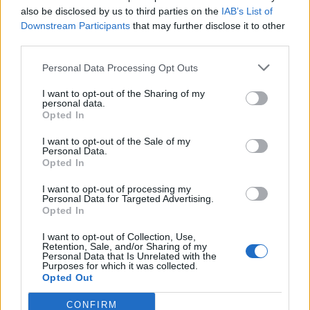
also be disclosed by us to third parties on the
IAB’s List of
Info
Yhteistyössä
Downstream Participants
that may further disclose it to other
Tietoa meistä
Kesä!
third parties.
Tietosuojalauseke
Jocka
Lähetä uutisvinkki
Tyyliniekka
Personal Data Processing Opt Outs
Mediatiedot
Päivän Lehti
I want to opt-out of the Sharing of my
RSS-ohje
personal data.
RSS
Opted In
Lifestyle
Viihde
I want to opt-out of the Sale of my
Personal Data.
Matkailu
Viihdeuutiset
Opted In
Fitness
StaraTV
Lifestyle
Autot
I want to opt-out of processing my
Personal Data for Targeted Advertising.
Terveys
Digi
Opted In
Ruoka
Pelit
Koti & Asuminen
Elokuvat
I want to opt-out of Collection, Use,
Retention, Sale, and/or Sharing of my
Some
Personal Data that Is Unrelated with the
Purposes for which it was collected.
YouTube
Opted Out
Facebook
Instagram
CONFIRM