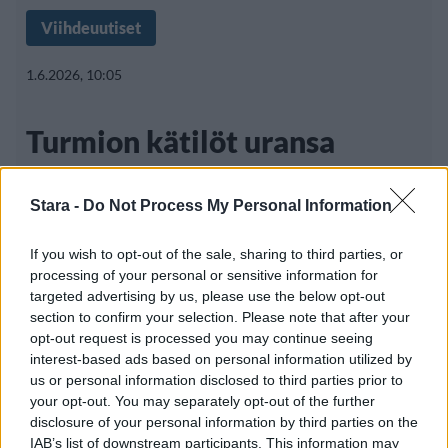
Viihdeuutiset
1.6.2026, 10:05
Turmion kätilöt uransa
suurimmalle keikalle: ”Eipä
Stara -
Do Not Process My Personal Information
tienneet savolaiset”
If you wish to opt-out of the sale, sharing to third parties, or
processing of your personal or sensitive information for
targeted advertising by us, please use the below opt-out
Suomalainen industrial metal -yhtye Turmion
section to confirm your selection. Please note that after your
Kätilöt esiintyy tulevana syksynä uransa
opt-out request is processed you may continue seeing
interest-based ads based on personal information utilized by
us or personal information disclosed to third parties prior to
your opt-out. You may separately opt-out of the further
disclosure of your personal information by third parties on the
IAB’s list of downstream participants. This information may