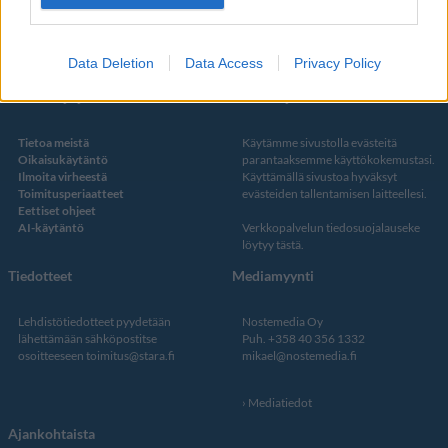
Twitter
Data Deletion
Data Access
Privacy Policy
Kustantaja ja toimitus
Tietosuojalauseke
Tietoa meistä
Käytämme sivustolla evästeitä
Oikaisukäytäntö
parantaaksemme käyttökokemustasi.
Ilmoita virheestä
Käyttämällä sivustoa hyväksyt
Toimitusperiaatteet
evästeiden tallentamisen laitteellesi.
Eettiset ohjeet
AI-käytäntö
Verkkopalvelun
tiedosuojalauseke
löytyy tästä
.
Tiedotteet
Mediamyynti
Lehdistötiedotteet pyydetään
Nostemedia Oy
lähettämään sähköpostitse
Puh. +358 40 356 1332
osoitteeseen
toimitus@stara.fi
mikael@nostemedia.fi
Mediatiedot
Ajankohtaista