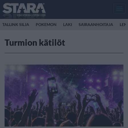
Men
TALLINK SILJA
POKEMON
LAKI
SAIRAANHOITAJA
LEN
Turmion kätilöt