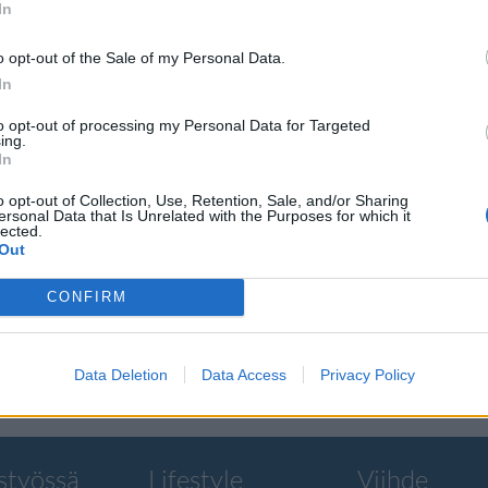
In
o opt-out of the Sale of my Personal Data.
In
to opt-out of processing my Personal Data for Targeted
jolla
ing.
In
000
o opt-out of Collection, Use, Retention, Sale, and/or Sharing
ersonal Data that Is Unrelated with the Purposes for which it
lected.
Out
ien työ
CONFIRM
i
Data Deletion
Data Access
Privacy Policy
styössä
Lifestyle
Viihde