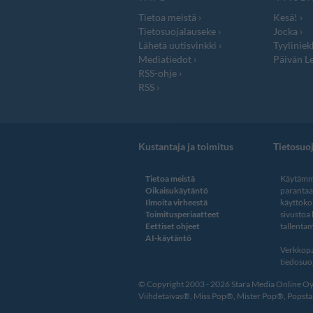
Tietoa meistä
Kesä!
Tietosuojalauseke
Jocka
Lähetä uutisvinkki
Tyyliniek
Mediatiedot
Päivän Le
RSS-ohje
RSS
Kustantaja ja toimitus
Tietosuo
Tietoa meistä
Käytämme
Oikaisukäytäntö
paranta
Ilmoita virheestä
käyttöko
Toimitusperiaatteet
sivustoa
Eettiset ohjeet
tallentam
AI-käytäntö
Verkkopa
tiedosuoj
© Copyright 2003 - 2026 Stara Media Online Oy. 
Viihdetaivas®, Miss Pop®, Mister Pop®, Popstar®