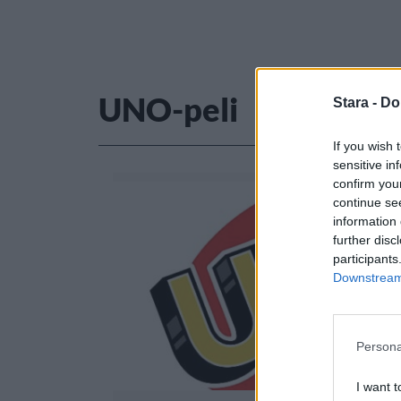
UNO-peli
Stara -
Do
If you wish 
sensitive in
confirm you
continue se
information 
further disc
participants
Downstream 
Persona
I want t