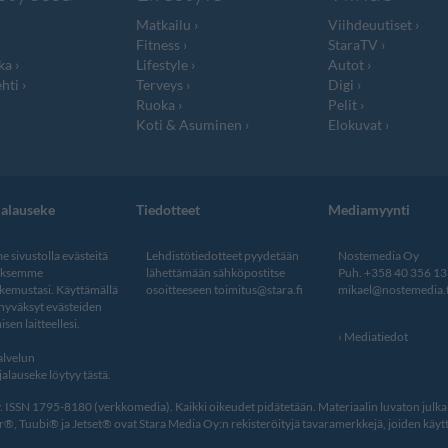
Matkailu
Viihdeuutiset
Fitness
StaraTV
ka
Lifestyle
Autot
hti
Terveys
Digi
Ruoka
Pelit
Koti & Asuminen
Elokuvat
jalauseke
Tiedotteet
Mediamyynti
 sivustolla evästeitä
Lehdistötiedotteet pyydetään
Nostemedia Oy
aksemme
lähettämään sähköpostitse
Puh. +358 40 356 1
kemustasi. Käyttämällä
osoitteeseen
toimitus@stara.fi
mikael@nostemedia.f
 hyväksyt evästeiden
isen laitteellesi.
Mediatiedot
lvelun
alauseke löytyy tästä
.
ISSN 1795-8180 (verkkomedia). Kaikki oikeudet pidätetään. Materiaalin luvaton julkais
, Tuubi® ja Jetset® ovat Stara Media Oy:n rekisteröityjä tavaramerkkejä, joiden käytt