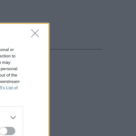
sonal or
ection to
ou may
 personal
out of the
 downstream
B’s List of