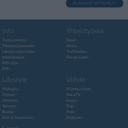
SEURAAVAT ARTIKKELIT ›
Info
Yhteistyössä
Tietoa meistä
Kesä!
Tietosuojalauseke
Jocka
Lähetä uutisvinkki
Tyyliniekka
Mediatiedot
Päivän Lehti
RSS-ohje
RSS
Lifestyle
Viihde
Matkailu
Viihdeuutiset
Fitness
StaraTV
Lifestyle
Autot
Terveys
Digi
Ruoka
Pelit
Koti & Asuminen
Elokuvat