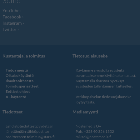
Some
YouTube
Facebook
Instagram
Twitter
Kustantaja ja toimitus
Tietosuojalauseke
Tietoa meistä
Käytämme sivustolla evästeitä
Oikaisukäytäntö
parantaaksemme käyttökokemustasi.
Ilmoita virheestä
Käyttämällä sivustoa hyväksyt
Toimitusperiaatteet
evästeiden tallentamisen laitteellesi.
Eettiset ohjeet
AI-käytäntö
Verkkopalvelun
tiedosuojalauseke
löytyy tästä
.
Tiedotteet
Mediamyynti
Lehdistötiedotteet pyydetään
Nostemedia Oy
lähettämään sähköpostitse
Puh. +358 40 356 1332
osoitteeseen
toimitus@stara.fi
mikael@nostemedia.fi