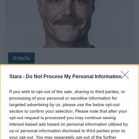
Urheilu
18.2.2026, 14:08
Stara -
Do Not Process My Personal Information
Formula 1 -kausi alkaa – Valtteri
If you wish to opt-out of the sale, sharing to third parties, or
processing of your personal or sensitive information for
Bottas palaa ratin taakse
targeted advertising by us, please use the below opt-out
section to confirm your selection. Please note that after your
opt-out request is processed you may continue seeing
interest-based ads based on personal information utilized by
us or personal information disclosed to third parties prior to
your opt-out. You may separately opt-out of the further