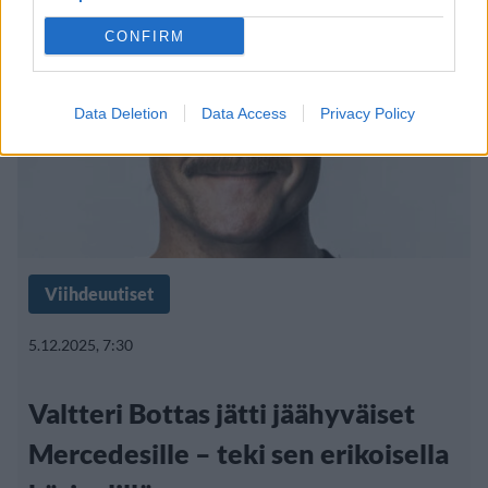
CONFIRM
Data Deletion
Data Access
Privacy Policy
Viihdeuutiset
5.12.2025, 7:30
Valtteri Bottas jätti jäähyväiset
Mercedesille – teki sen erikoisella