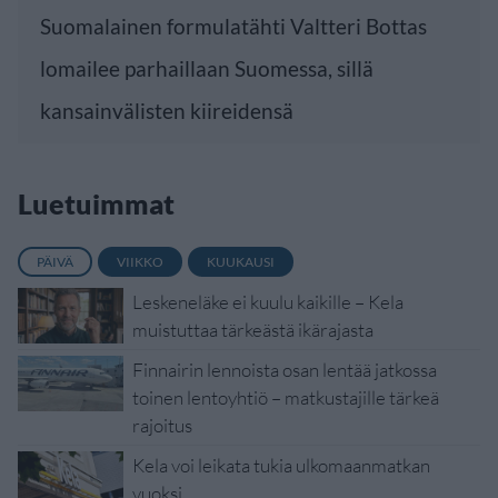
Suomalainen formulatähti Valtteri Bottas
lomailee parhaillaan Suomessa, sillä
kansainvälisten kiireidensä
Luetuimmat
PÄIVÄ
VIIKKO
KUUKAUSI
Leskeneläke ei kuulu kaikille – Kela
muistuttaa tärkeästä ikärajasta
Finnairin lennoista osan lentää jatkossa
toinen lentoyhtiö – matkustajille tärkeä
rajoitus
Kela voi leikata tukia ulkomaanmatkan
vuoksi