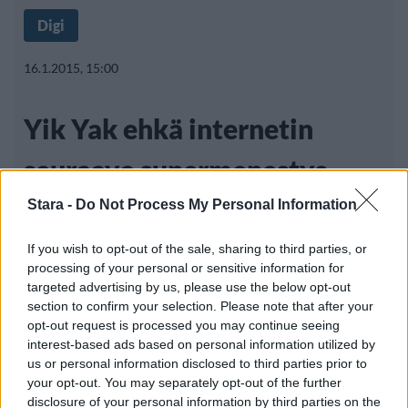
Digi
16.1.2015, 15:00
Yik Yak ehkä internetin
seuraava supermenestys –
oletko sinä jo laumassa?
Stara -
Do Not Process My Personal Information
If you wish to opt-out of the sale, sharing to third parties, or
processing of your personal or sensitive information for
Vuonna 2013 lanseerattu Yik Yak on
targeted advertising by us, please use the below opt-out
section to confirm your selection. Please note that after your
kasvattanut nopeasti suosiotaan.
opt-out request is processed you may continue seeing
Viestintäsovellus
interest-based ads based on personal information utilized by
us or personal information disclosed to third parties prior to
your opt-out. You may separately opt-out of the further
disclosure of your personal information by third parties on the