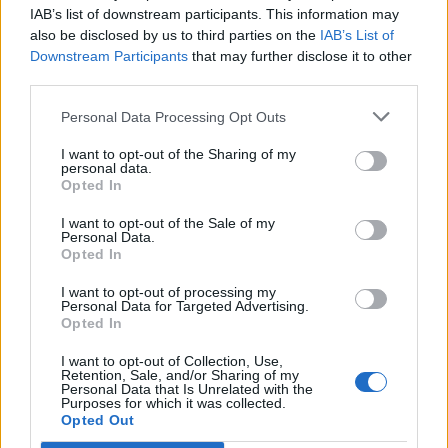
IAB’s list of downstream participants. This information may
also be disclosed by us to third parties on the
IAB’s List of
Info
Yhteistyössä
Downstream Participants
that may further disclose it to other
third parties.
Tietoa meistä
Kesä!
Tietosuojalauseke
Jocka
Personal Data Processing Opt Outs
Lähetä uutisvinkki
Tyyliniekka
I want to opt-out of the Sharing of my
Mediatiedot
Päivän Lehti
personal data.
RSS-ohje
Opted In
RSS
I want to opt-out of the Sale of my
Lifestyle
Viihde
Personal Data.
Opted In
Matkailu
Viihdeuutiset
Fitness
StaraTV
I want to opt-out of processing my
Lifestyle
Autot
Personal Data for Targeted Advertising.
Opted In
Terveys
Digi
Ruoka
Pelit
I want to opt-out of Collection, Use,
Koti & Asuminen
Elokuvat
Retention, Sale, and/or Sharing of my
Personal Data that Is Unrelated with the
Some
Purposes for which it was collected.
Opted Out
YouTube