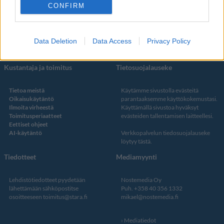
Facebook
CONFIRM
Instagram
Twitter
Data Deletion
Data Access
Privacy Policy
Kustantaja ja toimitus
Tietosuojalauseke
Tietoa meistä
Käytämme sivustolla evästeitä
Oikaisukäytäntö
parantaaksemme käyttökokemustasi.
Ilmoita virheestä
Käyttämällä sivustoa hyväksyt
Toimitusperiaatteet
evästeiden tallentamisen laitteellesi.
Eettiset ohjeet
AI-käytäntö
Verkkopalvelun
tiedosuojalauseke
löytyy tästä
.
Tiedotteet
Mediamyynti
Lehdistötiedotteet pyydetään
Nostemedia Oy
lähettämään sähköpostitse
Puh. +358 40 356 1332
osoitteeseen
toimitus@stara.fi
mikael@nostemedia.fi
Mediatiedot