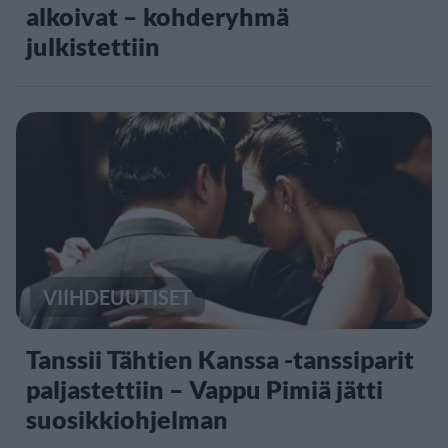
alkoivat – kohderyhmä
julkistettiin
VIIHDEUUTISET
Tanssii Tähtien Kanssa -tanssiparit
paljastettiin – Vappu Pimiä jätti
suosikkiohjelman