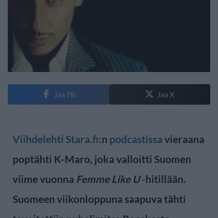
Jaa FB
Jaa X
Viihdelehti Stara.fi
:n
podcastissa
vieraana
poptähti K-Maro, joka valloitti Suomen
viime vuonna
Femme Like U
-hitillään.
Suomeen viikonloppuna saapuva tähti