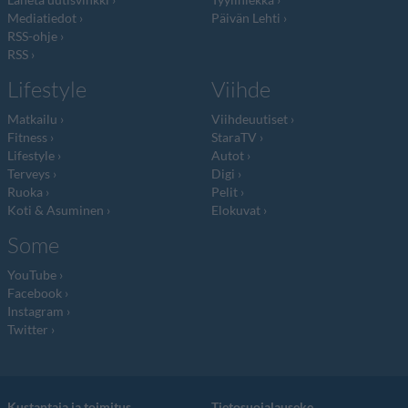
Mediatiedot
Päivän Lehti
RSS-ohje
RSS
Lifestyle
Viihde
Matkailu
Viihdeuutiset
Fitness
StaraTV
Lifestyle
Autot
Terveys
Digi
Ruoka
Pelit
Koti & Asuminen
Elokuvat
Some
YouTube
Facebook
Instagram
Twitter
Kustantaja ja toimitus
Tietosuojalauseke