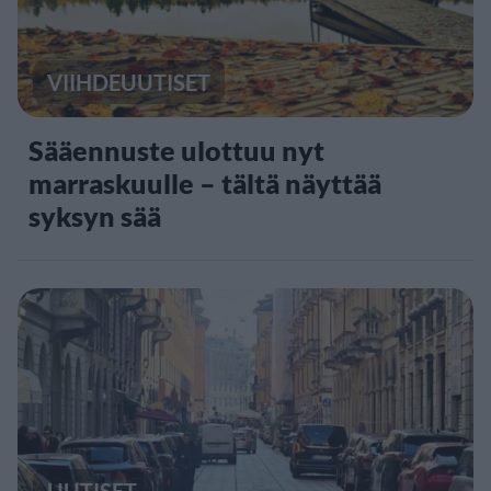
VIIHDEUUTISET
Sääennuste ulottuu nyt
marraskuulle – tältä näyttää
syksyn sää
UUTISET