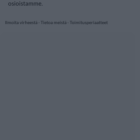
osioistamme.
Ilmoita virheestä
·
Tietoa meistä
·
Toimitusperiaatteet