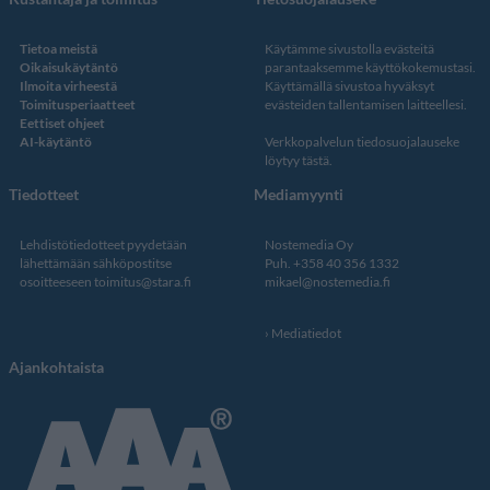
Tietoa meistä
Käytämme sivustolla evästeitä
Oikaisukäytäntö
parantaaksemme käyttökokemustasi.
Ilmoita virheestä
Käyttämällä sivustoa hyväksyt
Toimitusperiaatteet
evästeiden tallentamisen laitteellesi.
Eettiset ohjeet
AI-käytäntö
Verkkopalvelun
tiedosuojalauseke
löytyy tästä
.
Tiedotteet
Mediamyynti
Lehdistötiedotteet pyydetään
Nostemedia Oy
lähettämään sähköpostitse
Puh. +358 40 356 1332
osoitteeseen
toimitus@stara.fi
mikael@nostemedia.fi
Mediatiedot
Ajankohtaista