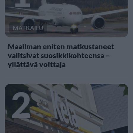
MATKAILU
Maailman eniten matkustaneet
valitsivat suosikkikohteensa –
yllättävä voittaja
2