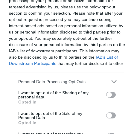
Jyväskylässä – katuja suljetaan
processing of your personal or sensitive information for
targeted advertising by us, please use the below opt-out
section to confirm your selection. Please note that after your
opt-out request is processed you may continue seeing
4
interest-based ads based on personal information utilized by
us or personal information disclosed to third parties prior to
your opt-out. You may separately opt-out of the further
disclosure of your personal information by third parties on the
IAB’s list of downstream participants. This information may
also be disclosed by us to third parties on the
IAB’s List of
Downstream Participants
that may further disclose it to other
third parties.
UUTISET
Personal Data Processing Opt Outs
I want to opt-out of the Sharing of my
Moottoripyöräilijä pakeni poliisia
personal data.
– tutkaan hurja ylinopeus
Opted In
I want to opt-out of the Sale of my
Personal Data.
Opted In