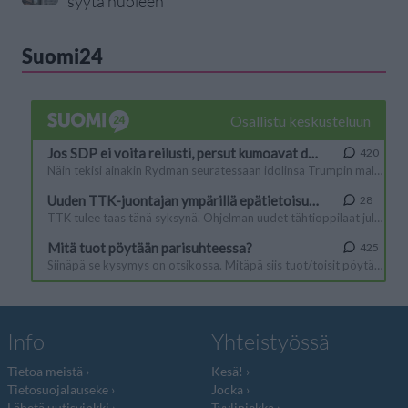
syytä huoleen
Suomi24
Info
Yhteistyössä
Tietoa meistä
Kesä!
Tietosuojalauseke
Jocka
Lähetä uutisvinkki
Tyyliniekka