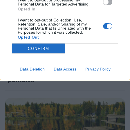
5
I want to opt-out of processing my
Personal Data for Targeted Advertising.
Opted In
I want to opt-out of Collection, Use,
Retention, Sale, and/or Sharing of my
Personal Data that Is Unrelated with the
Purposes for which it was collected.
Opted Out
VIIHDEUUTISET
CONFIRM
Suolikaasun tuoksu levisi Spider-
Man -näytöksessä – yleisö poistui
Data Deletion
Data Access
Privacy Policy
paikalta