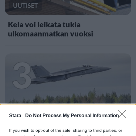
UUTISET
Kela voi leikata tukia
ulkomaanmatkan vuoksi
3
UUTISET
Stara -
Do Not Process My Personal Information
F/A-18 Hornet jyrähtää ylilennolle
If you wish to opt-out of the sale, sharing to third parties, or