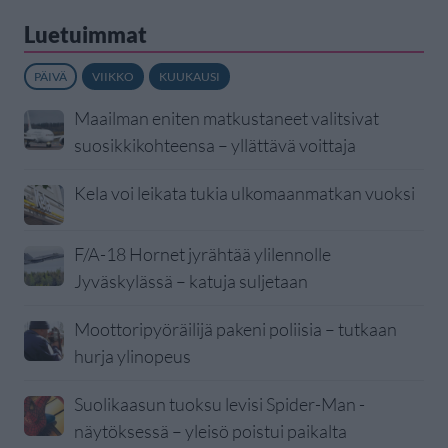
Luetuimmat
PÄIVÄ
VIIKKO
KUUKAUSI
Maailman eniten matkustaneet valitsivat
suosikkikohteensa – yllättävä voittaja
Kela voi leikata tukia ulkomaanmatkan vuoksi
F/A-18 Hornet jyrähtää ylilennolle
Jyväskylässä – katuja suljetaan
Moottoripyöräilijä pakeni poliisia – tutkaan
hurja ylinopeus
Suolikaasun tuoksu levisi Spider-Man -
näytöksessä – yleisö poistui paikalta