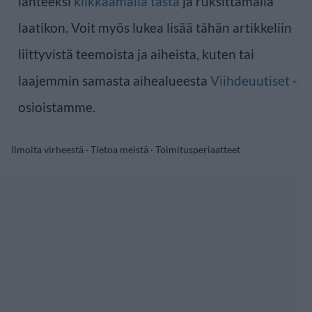
lähteeksi
klikkaamalla tästä
ja ruksittamalla
laatikon. Voit myös lukea lisää tähän artikkeliin
liittyvistä teemoista ja aiheista, kuten tai
laajemmin samasta aihealueesta
Viihdeuutiset
-
osioistamme.
Ilmoita virheestä
·
Tietoa meistä
·
Toimitusperiaatteet