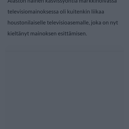
Alaston nainen kasvissyöntiä markkinoivassa
televisiomainoksessa oli kuitenkin liikaa
houstonilaiselle televisioasemalle, joka on nyt
kieltänyt mainoksen esittämisen.