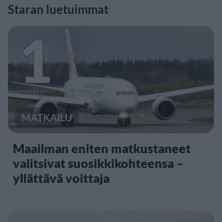
Staran luetuimmat
1
MATKAILU
Maailman eniten matkustaneet
valitsivat suosikkikohteensa –
yllättävä voittaja