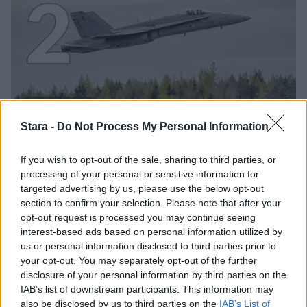
2
UUTISET
Stara -
Do Not Process My Personal Information
F/A-18 Hornet jyrähtää ylilennolle
If you wish to opt-out of the sale, sharing to third parties, or
Jyväskylässä – katuja suljetaan
processing of your personal or sensitive information for
targeted advertising by us, please use the below opt-out
section to confirm your selection. Please note that after your
opt-out request is processed you may continue seeing
3
interest-based ads based on personal information utilized by
us or personal information disclosed to third parties prior to
your opt-out. You may separately opt-out of the further
disclosure of your personal information by third parties on the
IAB’s list of downstream participants. This information may
also be disclosed by us to third parties on the
IAB’s List of