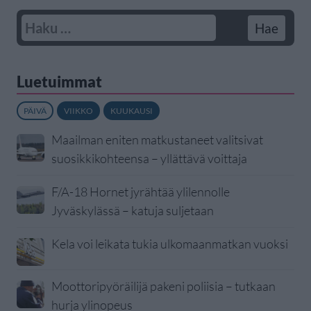
Luetuimmat
PÄIVÄ
VIIKKO
KUUKAUSI
Maailman eniten matkustaneet valitsivat
suosikkikohteensa – yllättävä voittaja
F/A-18 Hornet jyrähtää ylilennolle
Jyväskylässä – katuja suljetaan
Kela voi leikata tukia ulkomaanmatkan vuoksi
Moottoripyöräilijä pakeni poliisia – tutkaan
hurja ylinopeus