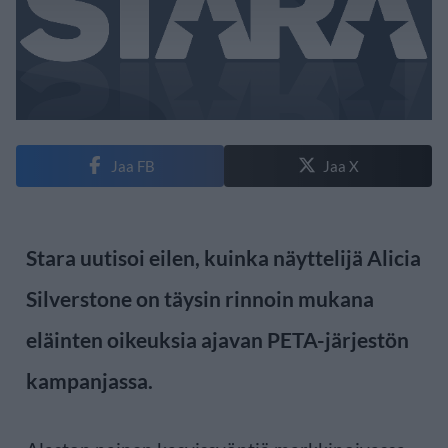
Jaa FB
Jaa X
Stara uutisoi eilen, kuinka näyttelijä Alicia
Silverstone on täysin rinnoin mukana
eläinten oikeuksia ajavan PETA-järjestön
kampanjassa.