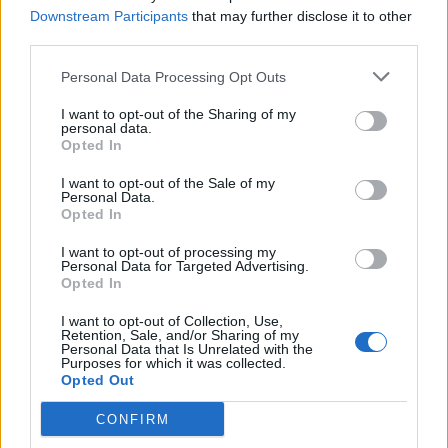
Downstream Participants
that may further disclose it to other
third parties.
UUTISET
Personal Data Processing Opt Outs
Kela voi leikata tukia
I want to opt-out of the Sharing of my
personal data.
ulkomaanmatkan vuoksi
Opted In
I want to opt-out of the Sale of my
Personal Data.
Opted In
4
I want to opt-out of processing my
Personal Data for Targeted Advertising.
Opted In
I want to opt-out of Collection, Use,
Retention, Sale, and/or Sharing of my
Personal Data that Is Unrelated with the
Purposes for which it was collected.
Opted Out
UUTISET
CONFIRM