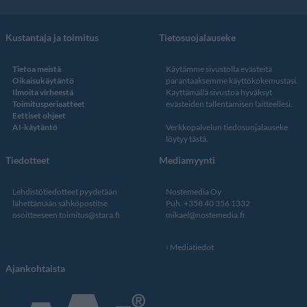
Kustantaja ja toimitus
Tietosuojalauseke
Tietoa meistä
Käytämme sivustolla evästeitä
Oikaisukäytäntö
parantaaksemme käyttökokemustasi.
Ilmoita virheestä
Käyttämällä sivustoa hyväksyt
Toimitusperiaatteet
evästeiden tallentamisen laitteellesi.
Eettiset ohjeet
AI-käytäntö
Verkkopalvelun
tiedosuojalauseke
löytyy tästä
.
Tiedotteet
Mediamyynti
Lehdistötiedotteet pyydetään
Nostemedia Oy
lähettämään sähköpostitse
Puh. +358 40 356 1332
osoitteeseen
toimitus@stara.fi
mikael@nostemedia.fi
Mediatiedot
Ajankohtaista