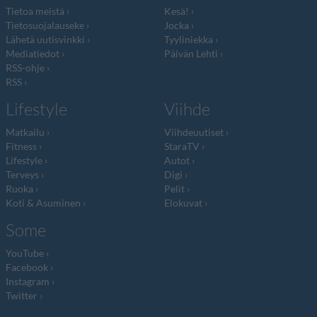
Tietoa meistä
Kesä!
Tietosuojalauseke
Jocka
Lähetä uutisvinkki
Tyyliniekka
Mediatiedot
Päivän Lehti
RSS-ohje
RSS
Lifestyle
Viihde
Matkailu
Viihdeuutiset
Fitness
StaraTV
Lifestyle
Autot
Terveys
Digi
Ruoka
Pelit
Koti & Asuminen
Elokuvat
Some
YouTube
Facebook
Instagram
Twitter