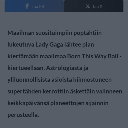
Jaa FB
Jaa X
Maailman suosituimpiin poptähtiin
lukeutuva Lady Gaga lähtee pian
kiertämään maailmaa Born This Way Ball -
kiertueellaan. Astrologiasta ja
yliluonnollisista asioista kiinnostuneen
supertähden kerrottiin äskettäin valinneen
keikkapäivänsä planeettojen sijainnin
perusteella.