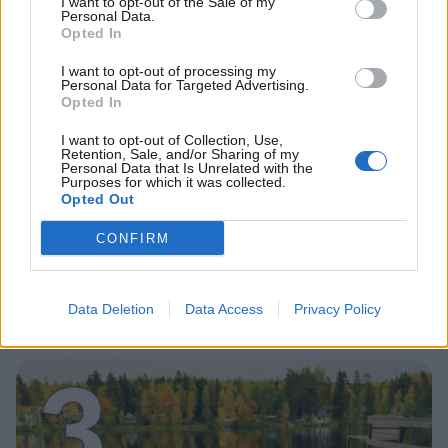
2
I want to opt-out of the Sale of my
Personal Data.
Opted In
I want to opt-out of processing my
Personal Data for Targeted Advertising.
Opted In
I want to opt-out of Collection, Use,
Retention, Sale, and/or Sharing of my
MATKAILU
Personal Data that Is Unrelated with the
Purposes for which it was collected.
Opted Out
Finnairin lennoista osan lentää
CONFIRM
jatkossa toinen lentoyhtiö –
matkustajille tärkeä rajoitus
Data Deletion
Data Access
Privacy Policy
3