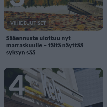
VIIHDEUUTISET
Sääennuste ulottuu nyt
marraskuulle – tältä näyttää
syksyn sää
4