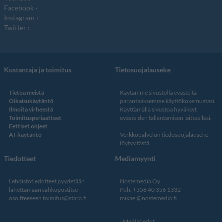
Facebook
Instagram
Twitter
Kustantaja ja toimitus
Tietosuojalauseke
Tietoa meistä
Käytämme sivustolla evästeitä
Oikaisukäytäntö
parantaaksemme käyttökokemustasi.
Ilmoita virheestä
Käyttämällä sivustoa hyväksyt
Toimitusperiaatteet
evästeiden tallentamisen laitteellesi.
Eettiset ohjeet
AI-käytäntö
Verkkopalvelun
tiedosuojalauseke
löytyy tästä
.
Tiedotteet
Mediamyynti
Lehdistötiedotteet pyydetään
Nostemedia Oy
lähettämään sähköpostitse
Puh. +358 40 356 1332
osoitteeseen
toimitus@stara.fi
mikael@nostemedia.fi
Mediatiedot