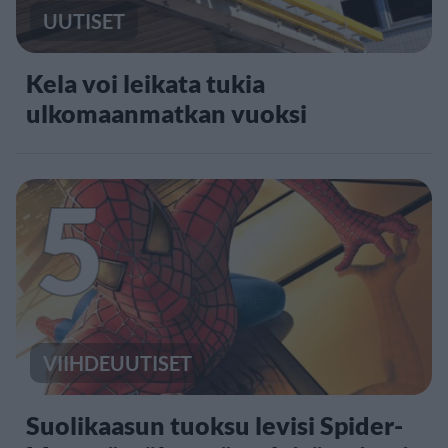
UUTISET
Kela voi leikata tukia
ulkomaanmatkan vuoksi
5
VIIHDEUUTISET
Suolikaasun tuoksu levisi Spider-