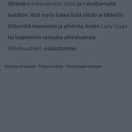
lähteeksi
klikkaamalla tästä
ja ruksittamalla
laatikon. Voit myös lukea lisää tähän artikkeliin
liittyvistä teemoista ja aiheista, kuten
Lady Gaga
tai laajemmin samasta aihealueesta
Viihdeuutiset
-osioistamme.
Ilmoita virheestä
·
Tietoa meistä
·
Toimitusperiaatteet