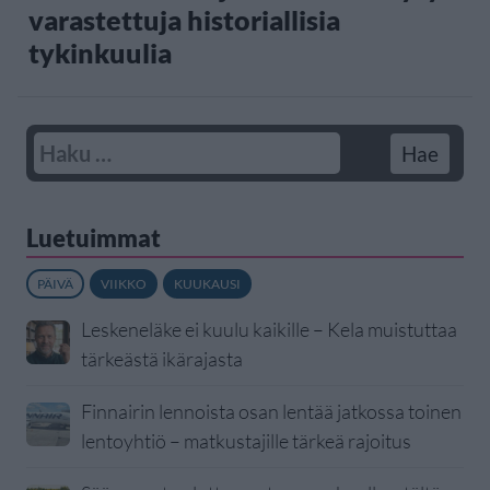
varastettuja historiallisia
tykinkuulia
Luetuimmat
PÄIVÄ
VIIKKO
KUUKAUSI
Leskeneläke ei kuulu kaikille – Kela muistuttaa
tärkeästä ikärajasta
Finnairin lennoista osan lentää jatkossa toinen
lentoyhtiö – matkustajille tärkeä rajoitus