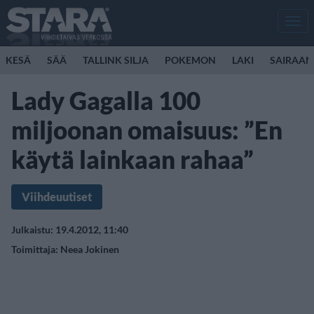
Men
KESÄ
SÄÄ
TALLINK SILJA
POKEMON
LAKI
SAIRAAN
Lady Gagalla 100
miljoonan omaisuus: ”En
käytä lainkaan rahaa”
Viihdeuutiset
Julkaistu: 19.4.2012, 11:40
Toimittaja:
Neea Jokinen