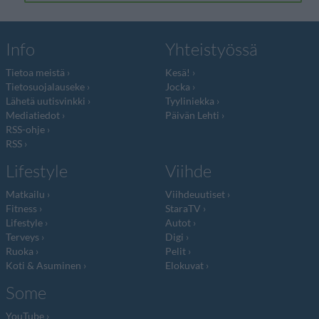
Info
Yhteistyössä
Tietoa meistä
Kesä!
Tietosuojalauseke
Jocka
Lähetä uutisvinkki
Tyyliniekka
Mediatiedot
Päivän Lehti
RSS-ohje
RSS
Lifestyle
Viihde
Matkailu
Viihdeuutiset
Fitness
StaraTV
Lifestyle
Autot
Terveys
Digi
Ruoka
Pelit
Koti & Asuminen
Elokuvat
Some
YouTube