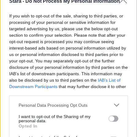
Stara -
Do Not Process My Personal Information
Staran luetuimmat
If you wish to opt-out of the sale, sharing to third parties, or
1
processing of your personal or sensitive information for
targeted advertising by us, please use the below opt-out
section to confirm your selection. Please note that after your
opt-out request is processed you may continue seeing
interest-based ads based on personal information utilized by
us or personal information disclosed to third parties prior to
your opt-out. You may separately opt-out of the further
disclosure of your personal information by third parties on the
IAB’s list of downstream participants. This information may
UUTISET
also be disclosed by us to third parties on the
IAB’s List of
Downstream Participants
that may further disclose it to other
Leskeneläke ei kuulu kaikille –
third parties.
Kela muistuttaa tärkeästä
Personal Data Processing Opt Outs
ikärajasta
I want to opt-out of the Sharing of my
personal data.
Opted In