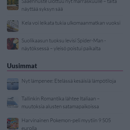
Sääennuste ulottuu nyt marraskuulle – tältä
näyttää syksyn sää
Kela voi leikata tukia ulkomaanmatkan vuoksi
Suolikaasun tuoksu levisi Spider-Man -
näytöksessä – yleisö poistui paikalta
Uusimmat
Nyt lämpenee: Etelässä kesäisiä lämpötiloja
Tallinkin Romantika lähtee Italiaan –
muutoksia alusten satamapaikoissa
Harvinainen Pokemon-peli myytiin 9 505
eurolla