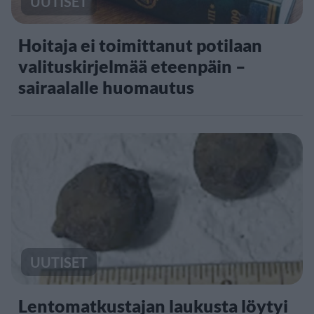
UUTISET
Hoitaja ei toimittanut potilaan
valituskirjelmää eteenpäin –
sairaalalle huomautus
UUTISET
Lentomatkustajan laukusta löytyi