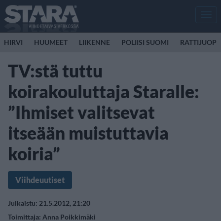
Men
HIRVI
HUUMEET
LIIKENNE
POLIISI SUOMI
RATTIJUOP
TV:stä tuttu
koirakouluttaja Staralle:
”Ihmiset valitsevat
itseään muistuttavia
koiria”
Viihdeuutiset
Julkaistu: 21.5.2012, 21:20
Toimittaja:
Anna Poikkimäki