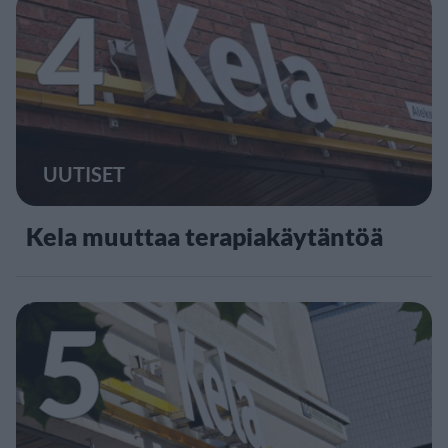
4
UUTISET
Kela muuttaa terapiakäytäntöä
5