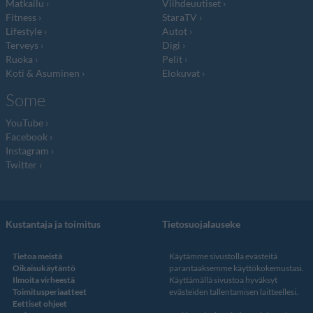
Matkailu
Viihdeuutiset
Fitness
StaraTV
Lifestyle
Autot
Terveys
Digi
Ruoka
Pelit
Koti & Asuminen
Elokuvat
Some
YouTube
Facebook
Instagram
Twitter
Kustantaja ja toimitus
Tietosuojalauseke
Tietoa meistä
Käytämme sivustolla evästeitä
Oikaisukäytäntö
parantaaksemme käyttökokemustasi.
Ilmoita virheestä
Käyttämällä sivustoa hyväksyt
Toimitusperiaatteet
evästeiden tallentamisen laitteellesi.
Eettiset ohjeet