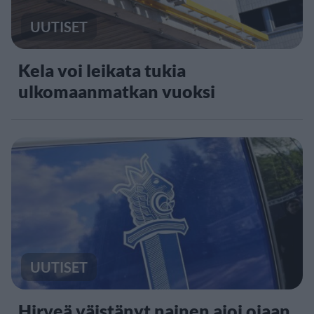
UUTISET
Kela voi leikata tukia
ulkomaanmatkan vuoksi
UUTISET
Hirveä väistänyt nainen ajoi ojaan