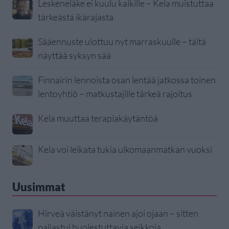
Leskeneläke ei kuulu kaikille – Kela muistuttaa
tärkeästä ikärajasta
Sääennuste ulottuu nyt marraskuulle – tältä
näyttää syksyn sää
Finnairin lennoista osan lentää jatkossa toinen
lentoyhtiö – matkustajille tärkeä rajoitus
Kela muuttaa terapiakäytäntöä
Kela voi leikata tukia ulkomaanmatkan vuoksi
Uusimmat
Hirveä väistänyt nainen ajoi ojaan – sitten
paljastui huolestuttavia seikkoja