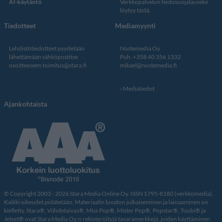
AI-käytäntö
Verkkopalvelun
tiedosuojalauseke
löytyy tästä
.
Tiedotteet
Mediamyynti
Lehdistötiedotteet pyydetään
Nostemedia Oy
lähettämään sähköpostitse
Puh. +358 40 356 1332
osoitteeseen
toimitus@stara.fi
mikael@nostemedia.fi
Mediatiedot
Ajankohtaista
© Copyright 2003 - 2026 Stara Media Online Oy. ISSN 1795-8180 (verkkomedia).
Kaikki oikeudet pidätetään. Materiaalin luvaton julkaiseminen ja lainaaminen on
kielletty. Stara®, Viihdetaivas®, Miss Pop®, Mister Pop®, Popstar®, Tuubi® ja
Jetset® ovat Stara Media Oy:n rekisteröityjä tavaramerkkejä, joiden käyttäminen