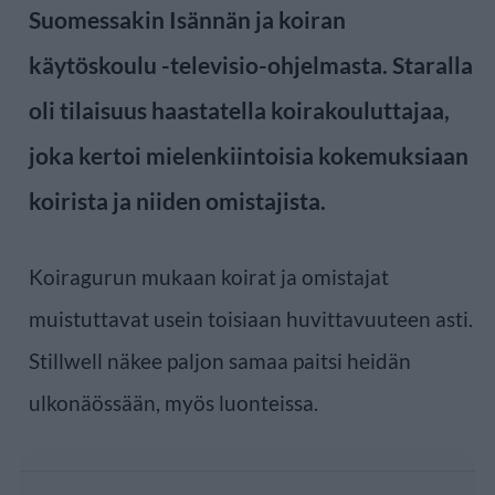
Suomessakin Isännän ja koiran
käytöskoulu -televisio-ohjelmasta. Staralla
oli tilaisuus haastatella koirakouluttajaa,
joka kertoi mielenkiintoisia kokemuksiaan
koirista ja niiden omistajista.
Koiragurun mukaan koirat ja omistajat
muistuttavat usein toisiaan huvittavuuteen asti.
Stillwell näkee paljon samaa paitsi heidän
ulkonäössään, myös luonteissa.