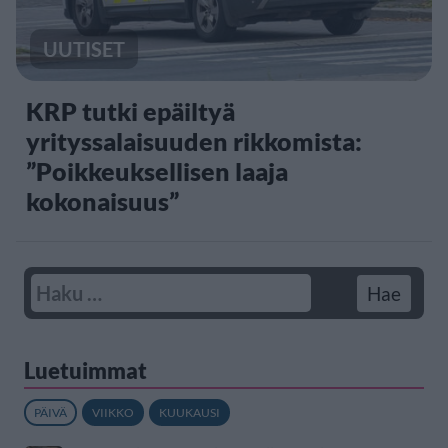
UUTISET
KRP tutki epäiltyä
yrityssalaisuuden rikkomista:
”Poikkeuksellisen laaja
kokonaisuus”
Luetuimmat
PÄIVÄ
VIIKKO
KUUKAUSI