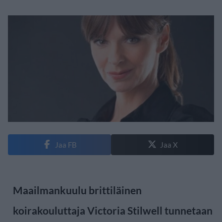
Jaa FB
Jaa X
Maailmankuulu brittiläinen
koirakouluttaja Victoria Stilwell tunnetaan