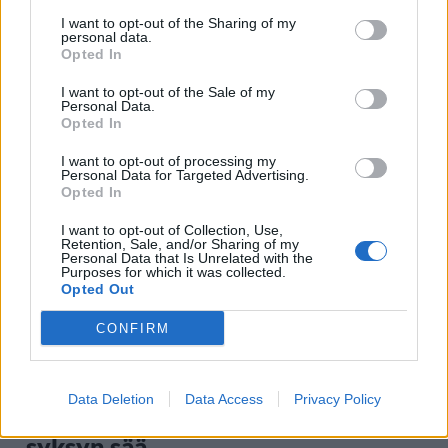
Leskeneläke ei kuulu kaikille –
I want to opt-out of the Sharing of my
Kela muistuttaa tärkeästä
personal data.
Opted In
ikärajasta
I want to opt-out of the Sale of my
Personal Data.
Opted In
2
I want to opt-out of processing my
Personal Data for Targeted Advertising.
Opted In
I want to opt-out of Collection, Use,
Retention, Sale, and/or Sharing of my
Personal Data that Is Unrelated with the
Purposes for which it was collected.
Opted Out
VIIHDEUUTISET
CONFIRM
Sääennuste ulottuu nyt
Data Deletion
Data Access
Privacy Policy
marraskuulle – tältä näyttää
syksyn sää