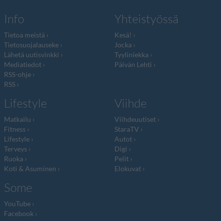
Info
Yhteistyössä
Tietoa meistä
Kesä!
Tietosuojalauseke
Jocka
Lähetä uutisvinkki
Tyyliniekka
Mediatiedot
Päivän Lehti
RSS-ohje
RSS
Lifestyle
Viihde
Matkailu
Viihdeuutiset
Fitness
StaraTV
Lifestyle
Autot
Terveys
Digi
Ruoka
Pelit
Koti & Asuminen
Elokuvat
Some
YouTube
Facebook