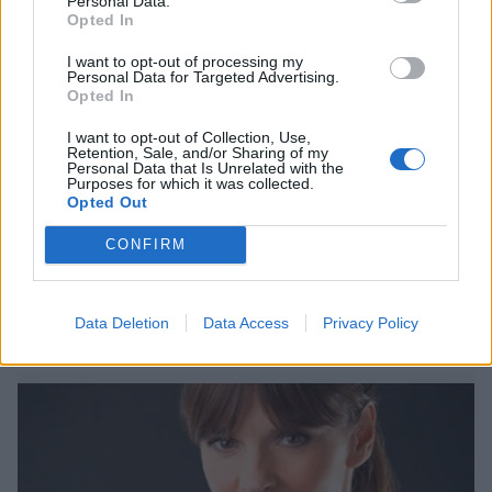
Personal Data.
Opted In
I want to opt-out of processing my
Personal Data for Targeted Advertising.
Opted In
Viihdeuutiset
I want to opt-out of Collection, Use,
22.5.2012, 9:00
Retention, Sale, and/or Sharing of my
Personal Data that Is Unrelated with the
Purposes for which it was collected.
Opted Out
Suomeen saapuva
CONFIRM
amerikkalaistähti välttelee
glamouria: ”Julkisuus oli shokki!”
Data Deletion
Data Access
Privacy Policy