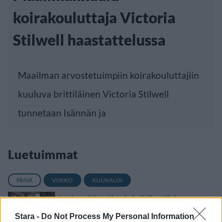
koirakouluttaja Victoria
Stilwell haastattelussa
Maailman arvostetuimpiin koirakouluttajiin
kuuluva brittiläinen Victoria Stilwell
tunnetaan Isännän ja
Luetuimmat
PÄIVÄ
VIIKKO
KUUKAUSI
Leskeneläke ei kuulu kaikille – Kela
muistuttaa tärkeästä ikärajasta
Stara -
Do Not Process My Personal Information