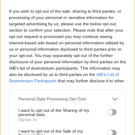
Finnairin lennoista osan lentää jatkossa
toinen lentoyhtiö – matkustajille tärkeä
If you wish to opt-out of the sale, sharing to third parties, or
processing of your personal or sensitive information for
rajoitus
targeted advertising by us, please use the below opt-out
Sääennuste ulottuu nyt marraskuulle – tältä
section to confirm your selection. Please note that after your
opt-out request is processed you may continue seeing
näyttää syksyn sää
interest-based ads based on personal information utilized by
Kela voi leikata tukia ulkomaanmatkan
us or personal information disclosed to third parties prior to
vuoksi
your opt-out. You may separately opt-out of the further
disclosure of your personal information by third parties on the
Suolikaasun tuoksu levisi Spider-Man -
IAB’s list of downstream participants. This information may
näytöksessä – yleisö poistui paikalta
also be disclosed by us to third parties on the
IAB’s List of
Downstream Participants
that may further disclose it to other
third parties.
Personal Data Processing Opt Outs
I want to opt-out of the Sharing of my
personal data.
Opted In
I want to opt-out of the Sale of my