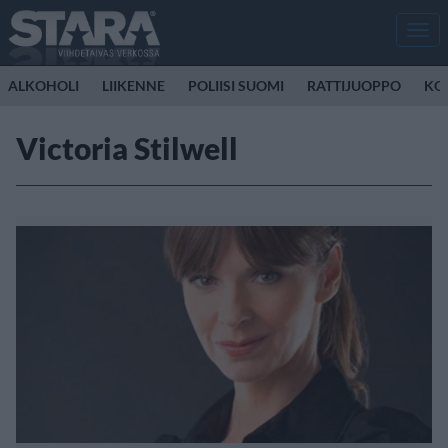
Men
ALKOHOLI
LIIKENNE
POLIISI SUOMI
RATTIJUOPPO
KO
Victoria Stilwell