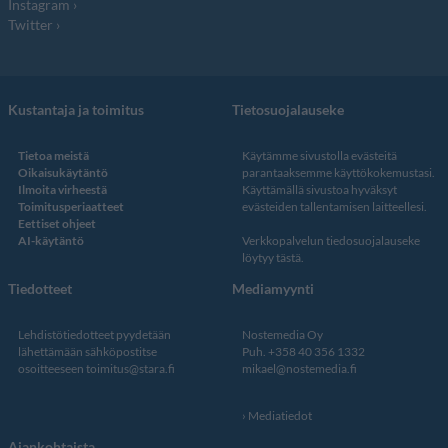
Instagram
Twitter
Kustantaja ja toimitus
Tietosuojalauseke
Tietoa meistä
Käytämme sivustolla evästeitä
Oikaisukäytäntö
parantaaksemme käyttökokemustasi.
Ilmoita virheestä
Käyttämällä sivustoa hyväksyt
Toimitusperiaatteet
evästeiden tallentamisen laitteellesi.
Eettiset ohjeet
AI-käytäntö
Verkkopalvelun
tiedosuojalauseke
löytyy tästä
.
Tiedotteet
Mediamyynti
Lehdistötiedotteet pyydetään
Nostemedia Oy
lähettämään sähköpostitse
Puh. +358 40 356 1332
osoitteeseen
toimitus@stara.fi
mikael@nostemedia.fi
Mediatiedot
Ajankohtaista