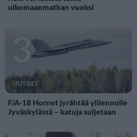
ulkomaanmatkan vuoksi
3
UUTISET
F/A-18 Hornet jyrähtää ylilennolle
Jyväskylässä – katuja suljetaan