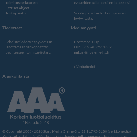
Toimitusperiaatteet
evästeiden tallentamisen laitteellesi.
Eettiset ohjeet
AI-käytäntö
Verkkopalvelun
tiedosuojalauseke
löytyy tästä
.
Tiedotteet
Mediamyynti
Lehdistötiedotteet pyydetään
Nostemedia Oy
lähettämään sähköpostitse
Puh. +358 40 356 1332
osoitteeseen
toimitus@stara.fi
mikael@nostemedia.fi
Mediatiedot
Ajankohtaista
© Copyright 2003 - 2026 Stara Media Online Oy. ISSN 1795-8180 (verkkomedia).
Kaikki oikeudet pidätetään. Materiaalin luvaton julkaiseminen ja lainaaminen on