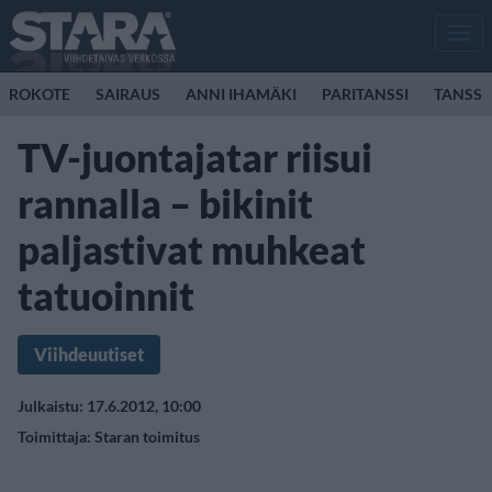
Men
ROKOTE
SAIRAUS
ANNI IHAMÄKI
PARITANSSI
TANSSI
TV-juontajatar riisui
rannalla – bikinit
paljastivat muhkeat
tatuoinnit
Viihdeuutiset
Julkaistu: 17.6.2012, 10:00
Toimittaja:
Staran toimitus