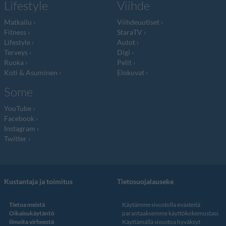
Lifestyle
Viihde
Matkailu
Viihdeuutiset
Fitness
StaraTV
Lifestyle
Autot
Terveys
Digi
Ruoka
Pelit
Koti & Asuminen
Elokuvat
Some
YouTube
Facebook
Instagram
Twitter
Kustantaja ja toimitus
Tietosuojalauseke
Tietoa meistä
Käytämme sivustolla evästeitä
Oikaisukäytäntö
parantaaksemme käyttökokemustasi.
Ilmoita virheestä
Käyttämällä sivustoa hyväksyt