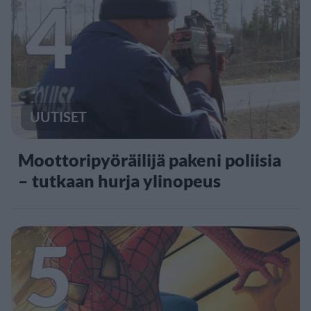
4
UUTISET
Moottoripyöräilijä pakeni poliisia
– tutkaan hurja ylinopeus
5