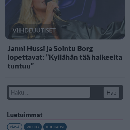
VIIHDEUUTISET
Janni Hussi ja Sointu Borg
lopettavat: ”Kyllähän tää haikeelta
tuntuu”
Luetuimmat
PÄIVÄ
VIIKKO
KUUKAUSI