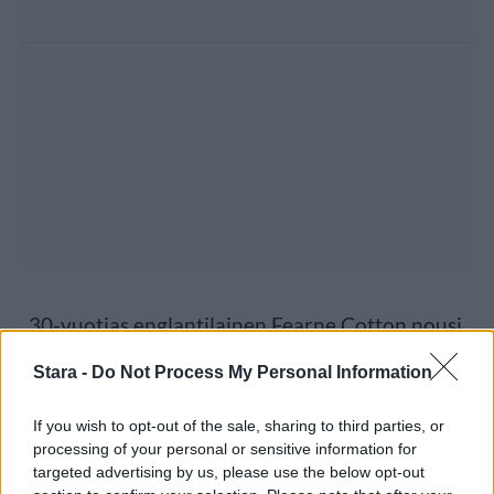
30-vuotias englantilainen Fearne Cotton nousi
tähdeksi televisiojuontajana, kun hänet
Stara -
Do Not Process My Personal Information
kiinnitettiin vuonna 2007 emännöimään
If you wish to opt-out of the sale, sharing to third parties, or
huippusuosittua Top of the Pops -
processing of your personal or sensitive information for
targeted advertising by us, please use the below opt-out
musiikkiohjelmaa. Fearne oli ohjelman