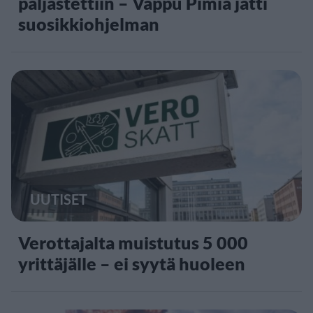
paljastettiin – Vappu Pimiä jätti
suosikkiohjelman
UUTISET
Verottajalta muistutus 5 000
yrittäjälle – ei syytä huoleen