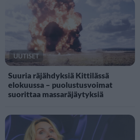
UUTISET
Suuria räjähdyksiä Kittilässä
elokuussa – puolustusvoimat
suorittaa massaräjäytyksiä