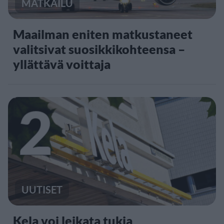
MATKAILU
Maailman eniten matkustaneet
valitsivat suosikkikohteensa –
yllättävä voittaja
2
UUTISET
Kela voi leikata tukia