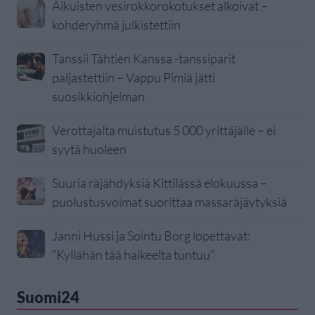
Aikuisten vesirokkorokotukset alkoivat –
kohderyhmä julkistettiin
Tanssii Tähtien Kanssa -tanssiparit
paljastettiin – Vappu Pimiä jätti
suosikkiohjelman
Verottajalta muistutus 5 000 yrittäjälle – ei
syytä huoleen
Suuria räjähdyksiä Kittilässä elokuussa –
puolustusvoimat suorittaa massaräjäytyksiä
Janni Hussi ja Sointu Borg lopettavat:
”Kyllähän tää haikeelta tuntuu”
Suomi24