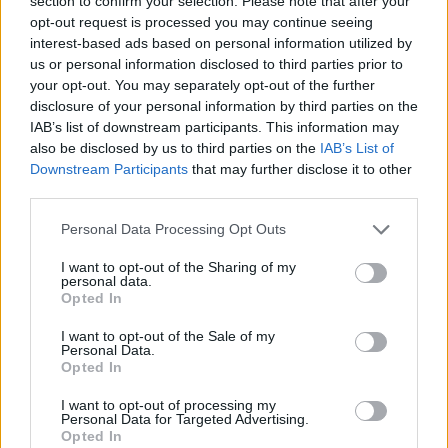
section to confirm your selection. Please note that after your
opt-out request is processed you may continue seeing
ensimmäinen naisjuontaja. Nykyisin Cotton
interest-based ads based on personal information utilized by
us or personal information disclosed to third parties prior to
juontaa päivisin ohjelmia BBC Radio 1 -
your opt-out. You may separately opt-out of the further
disclosure of your personal information by third parties on the
kanavalla.
IAB’s list of downstream participants. This information may
also be disclosed by us to third parties on the
IAB’s List of
Downstream Participants
that may further disclose it to other
Voit lisätä Staran Googlen ensisijaiseksi
third parties.
lähteeksi
klikkaamalla tästä
ja ruksittamalla
Personal Data Processing Opt Outs
laatikon. Voit myös lukea lisää tähän artikkeliin
I want to opt-out of the Sharing of my
personal data.
liittyvistä teemoista ja aiheista, kuten
Fearne
Opted In
Cotton
tai laajemmin samasta aihealueesta
I want to opt-out of the Sale of my
Personal Data.
Opted In
Viihdeuutiset
-osioistamme.
I want to opt-out of processing my
Personal Data for Targeted Advertising.
Ilmoita virheestä
·
Tietoa meistä
·
Toimitusperiaatteet
Opted In