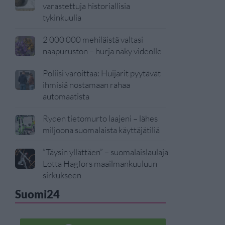
varastettuja historiallisia
tykinkuulia
2 000 000 mehiläistä valtasi
naapuruston – hurja näky videolle
Poliisi varoittaa: Huijarit pyytävät
ihmisiä nostamaan rahaa
automaatista
Ryden tietomurto laajeni – lähes
miljoona suomalaista käyttäjätiliä
”Täysin yllättäen” – suomalaislaulaja
Lotta Hagfors maailmankuuluun
sirkukseen
Suomi24