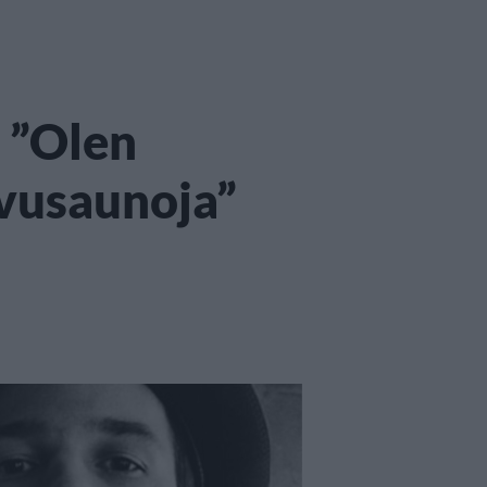
: ”Olen
avusaunoja”