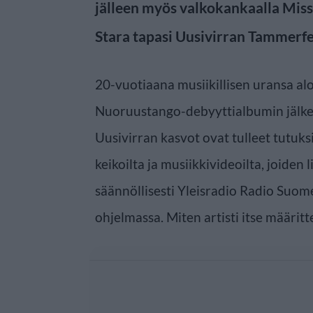
jälleen myös valkokankaalla Mis
Stara tapasi Uusivirran Tammerfe
20-vuotiaana musiikillisen uransa al
Nuoruustango-debyyttialbumin jälkee
Uusivirran kasvot ovat tulleet tutuksi
keikoilta ja musiikkivideoilta, joiden
säännöllisesti Yleisradio Radio Suom
ohjelmassa. Miten artisti itse määritt