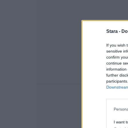
Stara -
Do
If you wish 
sensitive in
confirm you
continue se
information 
further disc
participants
Downstream 
Persona
I want t