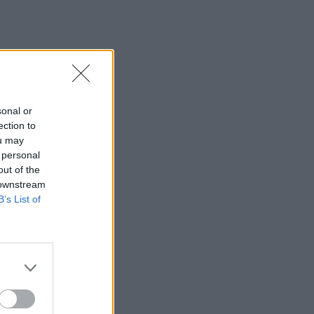
sonal or
ection to
ou may
 personal
out of the
 downstream
B’s List of