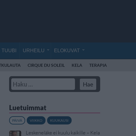
TUUBI
URHEILU
ELOKUVAT
TKULAUTA
CIRQUE DU SOLEIL
KELA
TERAPIA
AVARUUS
Luetuimmat
PÄIVÄ
VIIKKO
KUUKAUSI
Leskeneläke ei kuulu kaikille – Kela