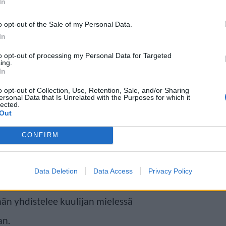
In
o opt-out of the Sale of my Personal Data.
In
 nyt ajatellaan kitaran
to opt-out of processing my Personal Data for Targeted
ing.
ja naaman vääntämistä, niin nämä
In
joilla 38 – 43. Siinä edellä on
o opt-out of Collection, Use, Retention, Sale, and/or Sharing
ersonal Data that Is Unrelated with the Purposes for which it
lected.
Out
CONFIRM
e maineessa ja kuuluisuudessa,
inkertaisissa nautinnoissa.
Data Deletion
Data Access
Privacy Policy
lliseksi kuvatessaan erästä
än yhdistelee kuulijan mielessä
an.