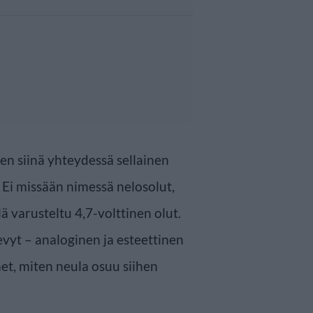
tten siinä yhteydessä sellainen
. Ei missään nimessä nelosolut,
lä varusteltu 4,7-volttinen olut.
evyt – analoginen ja esteettinen
et, miten neula osuu siihen