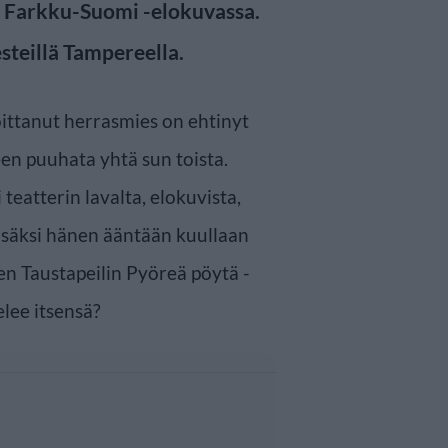
s Farkku-Suomi -elokuvassa.
steillä Tampereella.
oittanut herrasmies on ehtinyt
n puuhata yhtä sun toista.
 teatterin lavalta, elokuvista,
 lisäksi hänen ääntään kuullaan
en Taustapeilin Pyöreä pöytä -
elee itsensä?