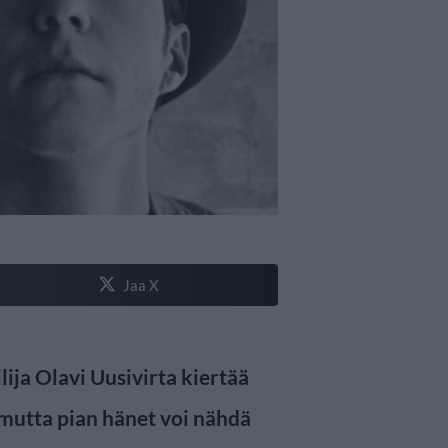
Jaa X
lija Olavi Uusivirta kiertää
 mutta pian hänet voi nähdä