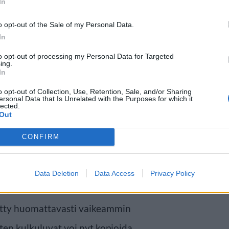
In
o opt-out of the Sale of my Personal Data.
In
to opt-out of processing my Personal Data for Targeted
ing.
In
o opt-out of Collection, Use, Retention, Sale, and/or Sharing
ersonal Data that Is Unrelated with the Purposes for which it
lected.
Out
CONFIRM
a näkyivät myös kulkuluvissa
 ja vaikkapa terroristit voivat nyt
Data Deletion
Data Access
Privacy Policy
logia on sen verran kehityksestä
ytetty huomattavasti vaikeammin
en kulkuluvat voi nyt kopioida