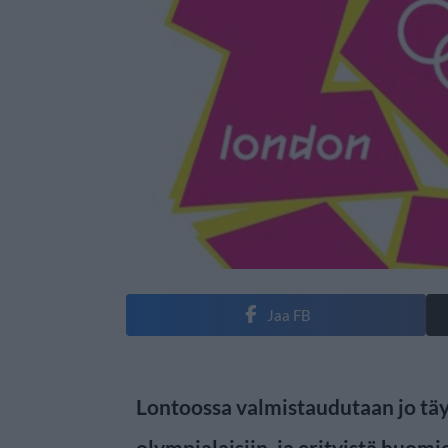
Jaa FB
Lontoossa valmistaudutaan jo täy
olympialaisiin, ja erityistä huomi