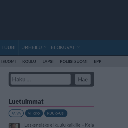
TUUBI
URHEILU
ELOKUVAT
SI SUOMI
KOULU
LAPSI
POLIISI SUOMI
EPPU NORMAALI
Luetuimmat
PÄIVÄ
VIIKKO
KUUKAUSI
Leskeneläke ei kuulu kaikille – Kela