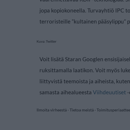
jopa kopiokoneella. Turvayhtiö IPC tot
terroristeille ”kultainen pääsylippu” p
Kuva: Twitter
Voit lisätä Staran Googlen ensisijaise
ruksittamalla laatikon. Voit myös luke
liittyvistä teemoista ja aiheista, kute
samasta aihealueesta
Viihdeuutiset
-
Ilmoita virheestä
·
Tietoa meistä
·
Toimitusperiaatte