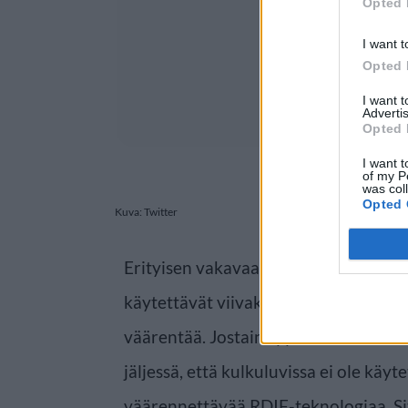
Opted 
I want t
Opted 
I want 
Advertis
Opted 
I want t
of my P
was col
Opted 
Kuva: Twitter
Erityisen vakavaa oli se, että kuviss
käytettävät viivakoodit, jotka huijarit
väärentää. Jostain syystä brittitekno
jäljessä, että kulkuluvissa ei ole kä
väärennettävää RDIF-teknologiaa. Sit