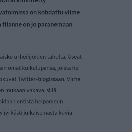
rvatoimissa on kohdattu viime
a tilanne on jo paranemaan
kaisku urheilijoiden taholta. Useat
täin omat kulkulupansa, joista he
okuvat Twitter-blogissaan. Virhe
en mukaan vakava, sillä
voidaan entistä helpommin
ty jyrkästi julkaisemasta kuvia