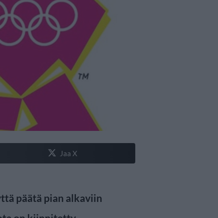
Jaa X
ttä päätä pian alkaviin
ota on kiinnitetty