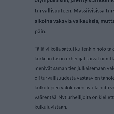
turvallisuuteen. Massiivisissa tu
aikoina vakavia vaikeuksia, mutt
päin.
Tällä viikolla sattui kuitenkin nolo ta
korkean tason urheilijat saivat nimit
menivät saman tien julkaisemaan val
oli turvallisuudesta vastaavien tahoj
kulkulupien valokuvien avulla niitä 
väärentää. Nyt urheilijoita on kiellet
kulkuluvistaan.