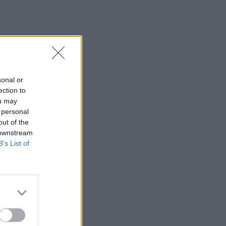
sonal or
ection to
ou may
 personal
out of the
 downstream
B’s List of