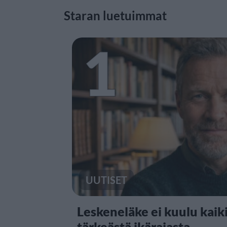
Staran luetuimmat
1
UUTISET
Leskeneläke ei kuulu kaiki
tärkeästä ikärajasta