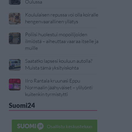
Oulussa
Koululaisen repussa voi olla koiralle
hengenvaarallinen yllätys
Poliisi huolestui mopoilijoiden
ilmiöstä – aiheuttaa vaaraa itselle ja
muille
Saatatko lapsesi kouluun autolla?
Muista tämä yksityiskohta
IIro Rantala kruunasi Eppu
Normaalin jäähyväiset – ylilyönti
kuitenkin tyrmistytti
Suomi24