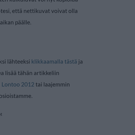
esi, että nettikuvat voivat olla
aikan päälle.
ksi lähteeksi
klikkaamalla tästä
ja
a lisää tähän artikkeliin
n
Lontoo 2012
tai laajemmin
osioistamme.
et