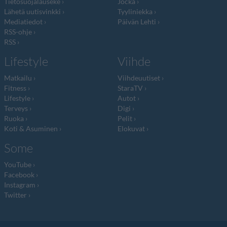
Tietosuojalauseke
Jocka
Lähetä uutisvinkki
Tyyliniekka
Mediatiedot
Päivän Lehti
RSS-ohje
RSS
Lifestyle
Viihde
Matkailu
Viihdeuutiset
Fitness
StaraTV
Lifestyle
Autot
Terveys
Digi
Ruoka
Pelit
Koti & Asuminen
Elokuvat
Some
YouTube
Facebook
Instagram
Twitter