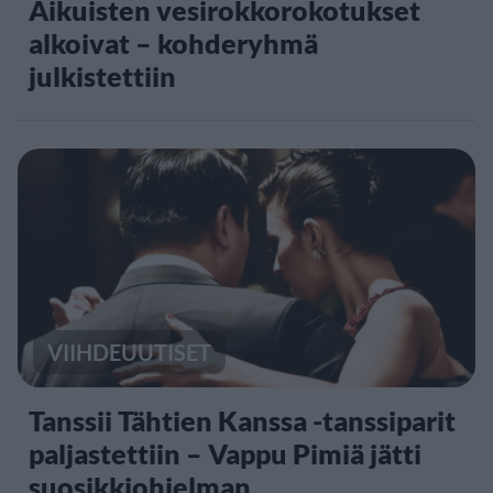
Aikuisten vesirokkorokotukset
alkoivat – kohderyhmä
julkistettiin
VIIHDEUUTISET
Tanssii Tähtien Kanssa -tanssiparit
paljastettiin – Vappu Pimiä jätti
suosikkiohjelman