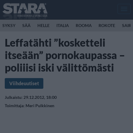
Men
SYKSY
SÄÄ
HELLE
ITALIA
ROOMA
ROKOTE
SAIR
Leffatähti ”kosketteli
itseään” pornokaupassa –
poliiisi iski välittömästi
Viihdeuutiset
Julkaistu: 29.12.2012, 18:00
Toimittaja:
Meri Pulkkinen