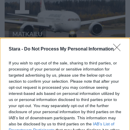
1
MATKAILU
Stara -
Do Not Process My Personal Information
Maailman eniten matkustaneet
valitsivat suosikkikohteensa –
If you wish to opt-out of the sale, sharing to third parties, or
yllättävä voittaja
processing of your personal or sensitive information for
targeted advertising by us, please use the below opt-out
section to confirm your selection. Please note that after your
opt-out request is processed you may continue seeing
2
interest-based ads based on personal information utilized by
us or personal information disclosed to third parties prior to
your opt-out. You may separately opt-out of the further
disclosure of your personal information by third parties on the
IAB’s list of downstream participants. This information may
also be disclosed by us to third parties on the
IAB’s List of
Downstream Participants
that may further disclose it to other