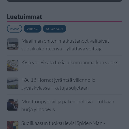
Luetuimmat
PÄIVÄ
VIIKKO
KUUKAUSI
Maailman eniten matkustaneet valitsivat
suosikkikohteensa – yllättävä voittaja
Kela voi leikata tukia ulkomaanmatkan vuoksi
F/A-18 Hornet jyrähtää ylilennolle
Jyväskylässä – katuja suljetaan
Moottoripyöräilijä pakeni poliisia – tutkaan
hurja ylinopeus
Suolikaasun tuoksu levisi Spider-Man -