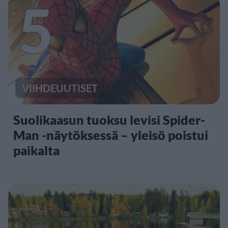
5
VIIHDEUUTISET
Suolikaasun tuoksu levisi Spider-
Man -näytöksessä – yleisö poistui
paikalta