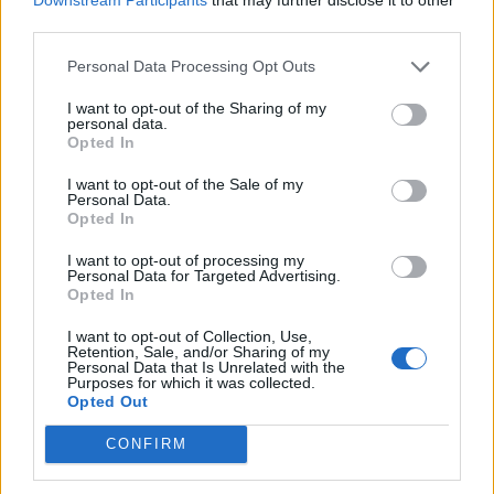
third parties.
UUTISET
Personal Data Processing Opt Outs
Kela voi leikata tukia
I want to opt-out of the Sharing of my
personal data.
ulkomaanmatkan vuoksi
Opted In
I want to opt-out of the Sale of my
Personal Data.
Opted In
3
I want to opt-out of processing my
Personal Data for Targeted Advertising.
Opted In
I want to opt-out of Collection, Use,
Retention, Sale, and/or Sharing of my
Personal Data that Is Unrelated with the
Purposes for which it was collected.
Opted Out
UUTISET
CONFIRM
F/A-18 Hornet jyrähtää ylilennolle