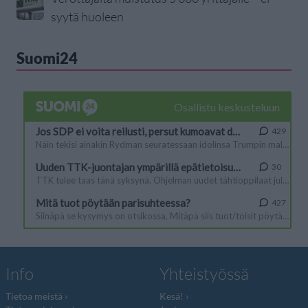
syytä huoleen
Suomi24
Info
Yhteistyössä
Tietoa meistä
Kesä!