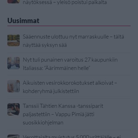
näytöksessä – yleisö poistui paikalta
Uusimmat
Sääennuste ulottuu nyt marraskuulle – tältä
näyttää syksyn sää
Nyt tuli punainen varoitus 27 kaupunkiin
Italiassa: ”Äärimmäinen helle”
Aikuisten vesirokkorokotukset alkoivat –
kohderyhmä julkistettiin
Tanssii Tähtien Kanssa -tanssiparit
paljastettiin – Vappu Pimiä jätti
suosikkiohjelman
Verottajalta muistutus 5 000 yrittäjälle – ei