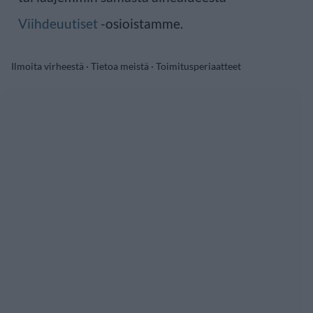
Viihdeuutiset
-osioistamme.
Ilmoita virheestä
·
Tietoa meistä
·
Toimitusperiaatteet