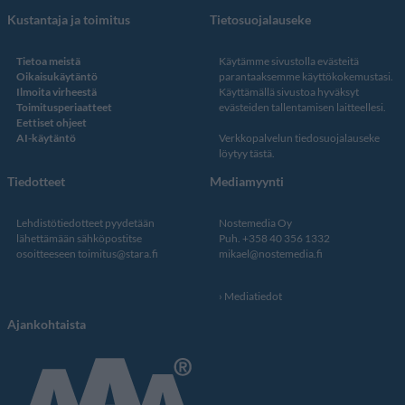
Kustantaja ja toimitus
Tietosuojalauseke
Tietoa meistä
Käytämme sivustolla evästeitä
Oikaisukäytäntö
parantaaksemme käyttökokemustasi.
Ilmoita virheestä
Käyttämällä sivustoa hyväksyt
Toimitusperiaatteet
evästeiden tallentamisen laitteellesi.
Eettiset ohjeet
AI-käytäntö
Verkkopalvelun
tiedosuojalauseke
löytyy tästä
.
Tiedotteet
Mediamyynti
Lehdistötiedotteet pyydetään
Nostemedia Oy
lähettämään sähköpostitse
Puh. +358 40 356 1332
osoitteeseen
toimitus@stara.fi
mikael@nostemedia.fi
Mediatiedot
Ajankohtaista