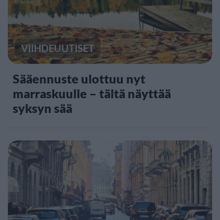
VIIHDEUUTISET
Sääennuste ulottuu nyt
marraskuulle – tältä näyttää
syksyn sää