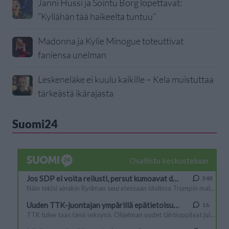
Janni Hussi ja Sointu Borg lopettavat:
”Kyllähän tää haikeelta tuntuu”
Madonna ja Kylie Minogue toteuttivat
faniensa unelman
Leskeneläke ei kuulu kaikille – Kela muistuttaa
tärkeästä ikärajasta
Suomi24