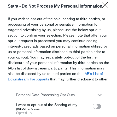
Stara -
Do Not Process My Personal Information
If you wish to opt-out of the sale, sharing to third parties, or
processing of your personal or sensitive information for
Staran luetuimmat
targeted advertising by us, please use the below opt-out
section to confirm your selection. Please note that after your
1
opt-out request is processed you may continue seeing
interest-based ads based on personal information utilized by
us or personal information disclosed to third parties prior to
your opt-out. You may separately opt-out of the further
disclosure of your personal information by third parties on the
IAB’s list of downstream participants. This information may
also be disclosed by us to third parties on the
IAB’s List of
Downstream Participants
that may further disclose it to other
third parties.
MATKAILU
Personal Data Processing Opt Outs
Maailman eniten matkustaneet
I want to opt-out of the Sharing of my
personal data.
valitsivat suosikkikohteensa –
Opted In