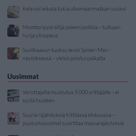
Kela voi leikata tukia ulkomaanmatkan vuoksi
Moottoripyöräilijä pakeni poliisia – tutkaan
hurja ylinopeus
Suolikaasun tuoksu levisi Spider-Man -
näytöksessä – yleisö poistui paikalta
Uusimmat
Verottajalta muistutus 5 000 yrittäjälle – ei
syytä huoleen
Suuria räjähdyksiä Kittilässä elokuussa –
puolustusvoimat suorittaa massaräjäytyksiä