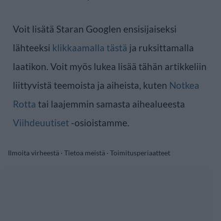
Voit lisätä Staran Googlen ensisijaiseksi
lähteeksi
klikkaamalla tästä
ja ruksittamalla
laatikon. Voit myös lukea lisää tähän artikkeliin
liittyvistä teemoista ja aiheista, kuten
Notkea
Rotta
tai laajemmin samasta aihealueesta
Viihdeuutiset
-osioistamme.
Ilmoita virheestä
·
Tietoa meistä
·
Toimitusperiaatteet