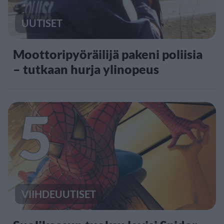
UUTISET
Moottoripyöräilijä pakeni poliisia
– tutkaan hurja ylinopeus
5
VIIHDEUUTISET