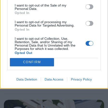
yllättävä voittaja
I want to opt-out of the Sale of my
Personal Data.
Opted In
2
I want to opt-out of processing my
Personal Data for Targeted Advertising.
Opted In
I want to opt-out of Collection, Use,
Retention, Sale, and/or Sharing of my
Personal Data that Is Unrelated with the
Purposes for which it was collected.
Opted Out
UUTISET
CONFIRM
F/A-18 Hornet jyrähtää ylilennolle
Data Deletion
Data Access
Privacy Policy
Jyväskylässä – katuja suljetaan