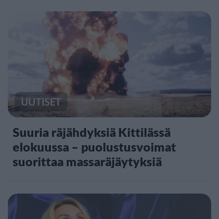
UUTISET
Suuria räjähdyksiä Kittilässä
elokuussa – puolustusvoimat
suorittaa massaräjäytyksiä