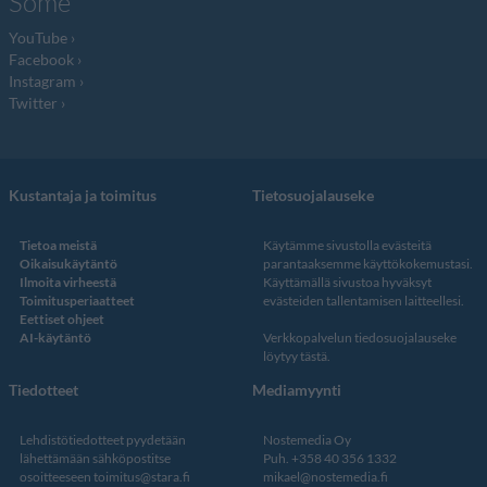
Some
YouTube
Facebook
Instagram
Twitter
Kustantaja ja toimitus
Tietosuojalauseke
Tietoa meistä
Käytämme sivustolla evästeitä
Oikaisukäytäntö
parantaaksemme käyttökokemustasi.
Ilmoita virheestä
Käyttämällä sivustoa hyväksyt
Toimitusperiaatteet
evästeiden tallentamisen laitteellesi.
Eettiset ohjeet
AI-käytäntö
Verkkopalvelun
tiedosuojalauseke
löytyy tästä
.
Tiedotteet
Mediamyynti
Lehdistötiedotteet pyydetään
Nostemedia Oy
lähettämään sähköpostitse
Puh. +358 40 356 1332
osoitteeseen
toimitus@stara.fi
mikael@nostemedia.fi