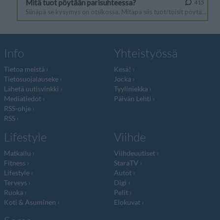
Info
Yhteistyössä
Tietoa meistä
Kesä!
Tietosuojalauseke
Jocka
Lähetä uutisvinkki
Tyyliniekka
Mediatiedot
Päivän Lehti
RSS-ohje
RSS
Lifestyle
Viihde
Matkailu
Viihdeuutiset
Fitness
StaraTV
Lifestyle
Autot
Terveys
Digi
Ruoka
Pelit
Koti & Asuminen
Elokuvat