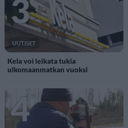
3
UUTISET
Kela voi leikata tukia
ulkomaanmatkan vuoksi
4