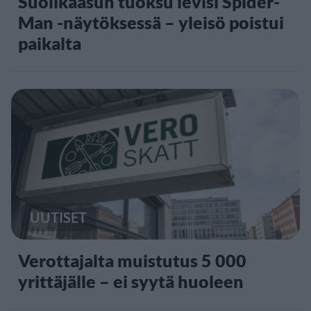
Suolikaasun tuoksu levisi Spider-
Man -näytöksessä – yleisö poistui
paikalta
UUTISET
Verottajalta muistutus 5 000
yrittäjälle – ei syytä huoleen