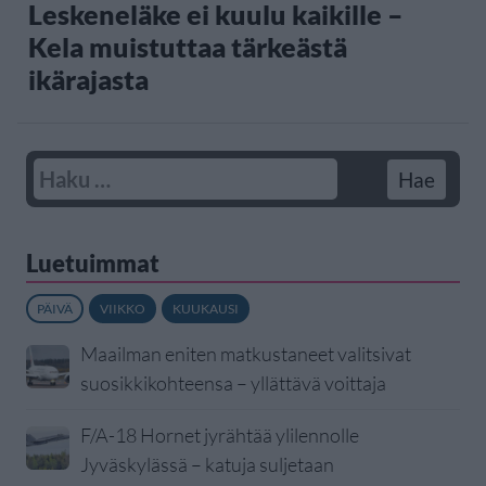
Leskeneläke ei kuulu kaikille –
Kela muistuttaa tärkeästä
ikärajasta
Luetuimmat
PÄIVÄ
VIIKKO
KUUKAUSI
Maailman eniten matkustaneet valitsivat
suosikkikohteensa – yllättävä voittaja
F/A-18 Hornet jyrähtää ylilennolle
Jyväskylässä – katuja suljetaan