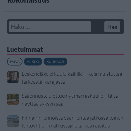
Luetuimmat
PÄIVÄ
VIIKKO
KUUKAUSI
Leskeneläke ei kuulu kaikille – Kela muistuttaa
tärkeästä ikärajasta
Sääennuste ulottuu nyt marraskuulle – tältä
näyttää syksyn sää
Finnairin lennoista osan lentää jatkossa toinen
lentoyhtiö – matkustajille tärkeä rajoitus