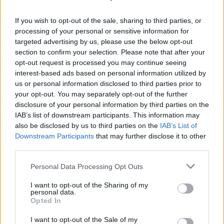
If you wish to opt-out of the sale, sharing to third parties, or
MATKAILU
processing of your personal or sensitive information for
targeted advertising by us, please use the below opt-out
Finnairin lennoista osan lentää
section to confirm your selection. Please note that after your
opt-out request is processed you may continue seeing
jatkossa toinen lentoyhtiö –
interest-based ads based on personal information utilized by
matkustajille tärkeä rajoitus
us or personal information disclosed to third parties prior to
your opt-out. You may separately opt-out of the further
disclosure of your personal information by third parties on the
IAB’s list of downstream participants. This information may
4
also be disclosed by us to third parties on the
IAB’s List of
Downstream Participants
that may further disclose it to other
third parties.
Personal Data Processing Opt Outs
I want to opt-out of the Sharing of my
personal data.
Opted In
UUTISET
I want to opt-out of the Sale of my