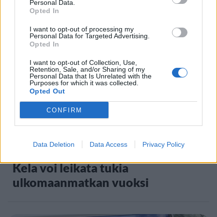
Personal Data.
Opted In
Kela muuttaa terapiakäytäntöä
I want to opt-out of processing my
Personal Data for Targeted Advertising.
Opted In
5
I want to opt-out of Collection, Use,
Retention, Sale, and/or Sharing of my
Personal Data that Is Unrelated with the
Purposes for which it was collected.
Opted Out
CONFIRM
UUTISET
Data Deletion
Data Access
Privacy Policy
Kela voi leikata tukia
ulkomaanmatkan vuoksi