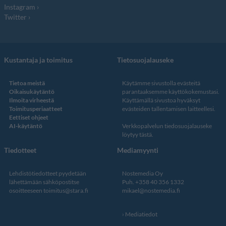
Instagram
Twitter
Kustantaja ja toimitus
Tietosuojalauseke
Tietoa meistä
Käytämme sivustolla evästeitä
Oikaisukäytäntö
parantaaksemme käyttökokemustasi.
Ilmoita virheestä
Käyttämällä sivustoa hyväksyt
Toimitusperiaatteet
evästeiden tallentamisen laitteellesi.
Eettiset ohjeet
AI-käytäntö
Verkkopalvelun
tiedosuojalauseke
löytyy tästä
.
Tiedotteet
Mediamyynti
Lehdistötiedotteet pyydetään
Nostemedia Oy
lähettämään sähköpostitse
Puh. +358 40 356 1332
osoitteeseen
toimitus@stara.fi
mikael@nostemedia.fi
Mediatiedot