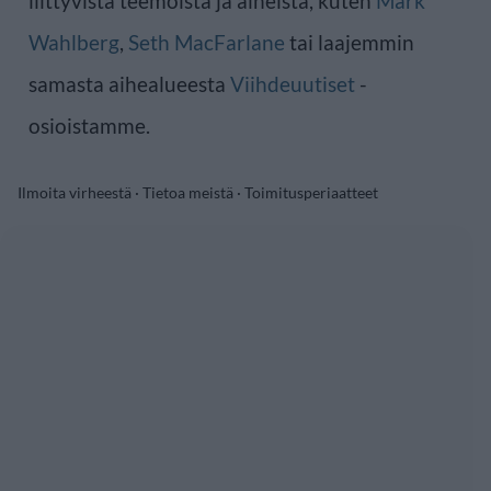
liittyvistä teemoista ja aiheista, kuten
Mark
Wahlberg
,
Seth MacFarlane
tai laajemmin
samasta aihealueesta
Viihdeuutiset
-
osioistamme.
Ilmoita virheestä
·
Tietoa meistä
·
Toimitusperiaatteet