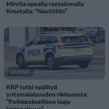
Mirella upealla rantalomalla
Kreetalla: ”Nautittiin”
UUTISET
KRP tutki epäiltyä
yrityssalaisuuden rikkomista:
”Poikkeuksellisen laaja
kokonaisuus”