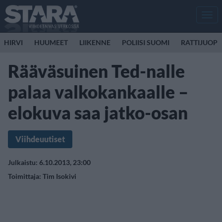
Men
HIRVI
HUUMEET
LIIKENNE
POLIISI SUOMI
RATTIJUOP
Rääväsuinen Ted-nalle
palaa valkokankaalle –
elokuva saa jatko-osan
Viihdeuutiset
Julkaistu: 6.10.2013, 23:00
Toimittaja:
Tim Isokivi