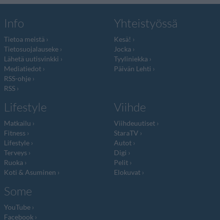
Info
Yhteistyössä
Tietoa meistä
Kesä!
Tietosuojalauseke
Jocka
Lähetä uutisvinkki
Tyyliniekka
Mediatiedot
Päivän Lehti
RSS-ohje
RSS
Lifestyle
Viihde
Matkailu
Viihdeuutiset
Fitness
StaraTV
Lifestyle
Autot
Terveys
Digi
Ruoka
Pelit
Koti & Asuminen
Elokuvat
Some
YouTube
Facebook