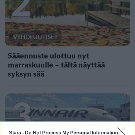
2
VIIHDEUUTISET
Sääennuste ulottuu nyt
marraskuulle – tältä näyttää
syksyn sää
3
Stara -
Do Not Process My Personal Information