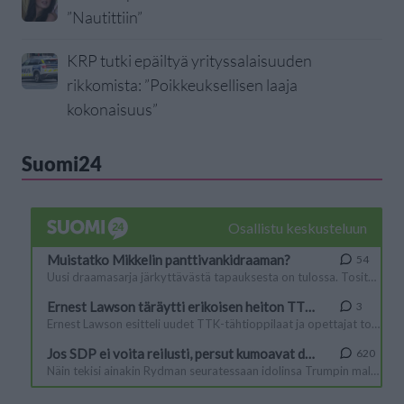
”Nautittiin”
KRP tutki epäiltyä yrityssalaisuuden
rikkomista: ”Poikkeuksellisen laaja
kokonaisuus”
Suomi24