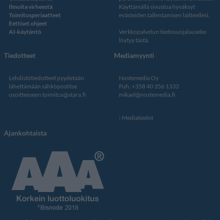
Ilmoita virheestä
Käyttämällä sivustoa hyväksyt
Toimitusperiaatteet
evästeiden tallentamisen laitteellesi.
Eettiset ohjeet
AI-käytäntö
Verkkopalvelun
tiedosuojalauseke
löytyy tästä
.
Tiedotteet
Mediamyynti
Lehdistötiedotteet pyydetään
Nostemedia Oy
lähettämään sähköpostitse
Puh. +358 40 356 1332
osoitteeseen
toimitus@stara.fi
mikael@nostemedia.fi
Mediatiedot
Ajankohtaista