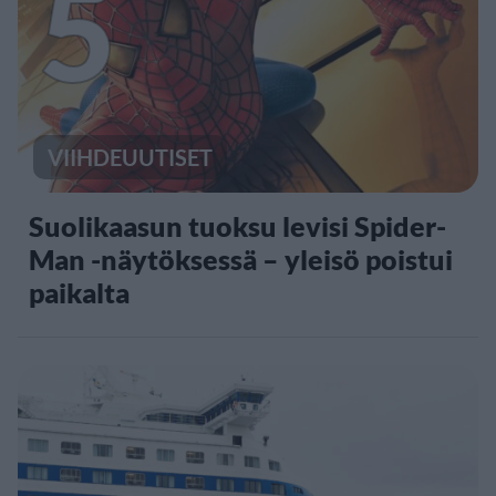
5
VIIHDEUUTISET
Suolikaasun tuoksu levisi Spider-
Man -näytöksessä – yleisö poistui
paikalta