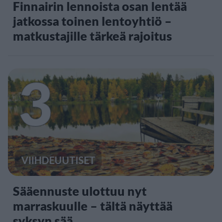
Finnairin lennoista osan lentää
jatkossa toinen lentoyhtiö –
matkustajille tärkeä rajoitus
3
VIIHDEUUTISET
Sääennuste ulottuu nyt
marraskuulle – tältä näyttää
syksyn sää