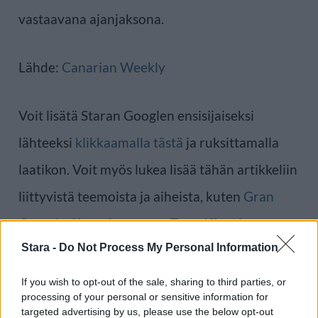
vastaavana ajanjaksona.
Lähde:
Canarian Weekly
Voit lisätä Staran Googlen ensisijaiseksi
lähteeksi
klikkaamalla tästä
ja ruksittamalla
laatikon. Voit myös lukea lisää tähän artikkeliin
liittyvistä teemoista ja aiheista, kuten
Gran
Canaria
,
Kanariansaaret
,
Teneriffa
tai
Stara -
Do Not Process My Personal Information
laajemmin samasta aihealueesta
Matkailu
-
osioistamme.
If you wish to opt-out of the sale, sharing to third parties, or
processing of your personal or sensitive information for
targeted advertising by us, please use the below opt-out