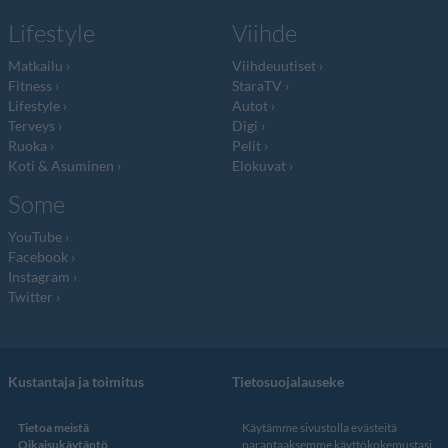
Lifestyle
Viihde
Matkailu
Viihdeuutiset
Fitness
StaraTV
Lifestyle
Autot
Terveys
Digi
Ruoka
Pelit
Koti & Asuminen
Elokuvat
Some
YouTube
Facebook
Instagram
Twitter
Kustantaja ja toimitus
Tietosuojalauseke
Tietoa meistä
Käytämme sivustolla evästeitä
Oikaisukäytäntö
parantaaksemme käyttökokemustasi.