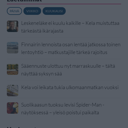
PÄIVÄ
VIIKKO
KUUKAUSI
Leskeneläke ei kuulu kaikille – Kela muistuttaa
tärkeästä ikärajasta
Finnairin lennoista osan lentää jatkossa toinen
lentoyhtiö – matkustajille tärkeä rajoitus
Sääennuste ulottuu nyt marraskuulle – tältä
näyttää syksyn sää
Kela voi leikata tukia ulkomaanmatkan vuoksi
Suolikaasun tuoksu levisi Spider-Man -
näytöksessä – yleisö poistui paikalta