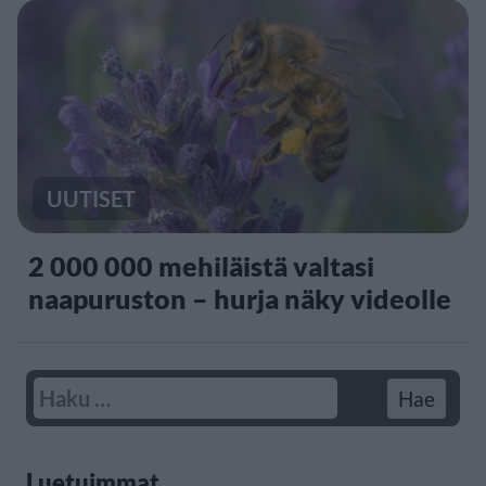
UUTISET
2 000 000 mehiläistä valtasi
naapuruston – hurja näky videolle
Luetuimmat