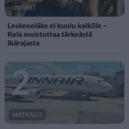
UUTISET
Leskeneläke ei kuulu kaikille –
Kela muistuttaa tärkeästä
ikärajasta
2
MATKAILU