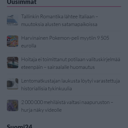
Uusimmat
Tallinkin Romantika lähtee Italiaan –
muutoksia alusten satamapaikoissa
Harvinainen Pokemon-peli myytiin 9 505
eurolla
Hoitaja ei toimittanut potilaan valituskirjelmää
eteenpäin – sairaalalle huomautus
Lentomatkustajan laukusta löytyi varastettuja
historiallisia tykinkuulia
2 000 000 mehiläistä valtasi naapuruston –
hurja näky videolle
Suomi24