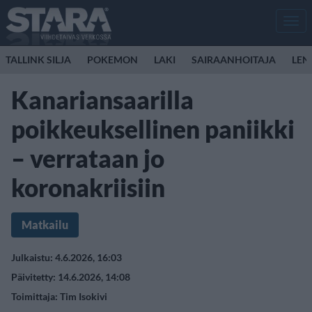
Men
TALLINK SILJA
POKEMON
LAKI
SAIRAANHOITAJA
LEN
Kanariansaarilla
poikkeuksellinen paniikki
– verrataan jo
koronakriisiin
Matkailu
Julkaistu: 4.6.2026, 16:03
Päivitetty: 14.6.2026, 14:08
Toimittaja:
Tim Isokivi