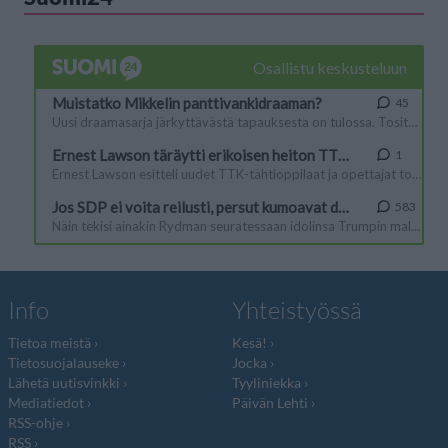
Info
Yhteistyössä
Tietoa meistä
Kesä!
Tietosuojalauseke
Jocka
Lähetä uutisvinkki
Tyyliniekka
Mediatiedot
Päivän Lehti
RSS-ohje
RSS