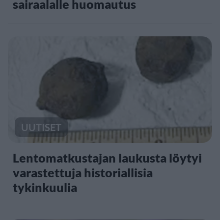
sairaalalle huomautus
UUTISET
Lentomatkustajan laukusta löytyi
varastettuja historiallisia
tykinkuulia