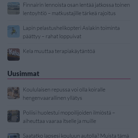
Finnairin lennoista osan lentää jatkossa toinen
lentoyhtiö – matkustajille tärkeä rajoitus
Lapin pelastushelikopteri Aslakin toiminta
päättyy – rahat loppuivat
Kela muuttaa terapiakäytäntöä
Uusimmat
Koululaisen repussa voi olla koiralle
hengenvaarallinen yllätys
Poliisi huolestui mopoilijoiden ilmiöstä –
aiheuttaa vaaraa itselle ja muille
Saatatko lapsesi kouluun autolla? Muista tämä