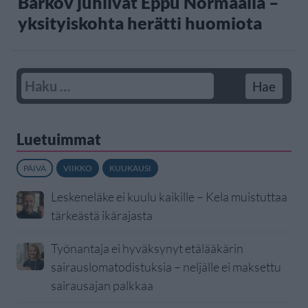
Barkov juhlivat Eppu Normaalia –
yksityiskohta herätti huomiota
Luetuimmat
PÄIVÄ
VIIKKO
KUUKAUSI
Leskeneläke ei kuulu kaikille – Kela muistuttaa
tärkeästä ikärajasta
Työnantaja ei hyväksynyt etälääkärin
sairauslomatodistuksia – neljälle ei maksettu
sairausajan palkkaa