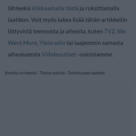
lähteeksi
klikkaamalla tästä
ja ruksittamalla
laatikon. Voit myös lukea lisää tähän artikkeliin
liittyvistä teemoista ja aiheista, kuten
TV2
,
We
Want More
,
Yleisradio
tai laajemmin samasta
aihealueesta
Viihdeuutiset
-osioistamme.
Ilmoita virheestä
·
Tietoa meistä
·
Toimitusperiaatteet