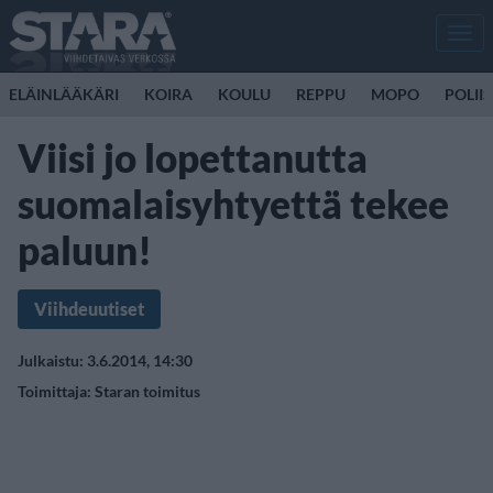
Men
ELÄINLÄÄKÄRI
KOIRA
KOULU
REPPU
MOPO
POLII
Viisi jo lopettanutta
suomalaisyhtyettä tekee
paluun!
Viihdeuutiset
Julkaistu: 3.6.2014, 14:30
Toimittaja:
Staran toimitus