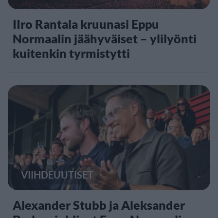
IIro Rantala kruunasi Eppu
Normaalin jäähyväiset – ylilyönti
kuitenkin tyrmistytti
VIIHDEUUTISET
Alexander Stubb ja Aleksander