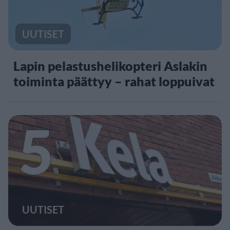
UUTISET
Lapin pelastushelikopteri Aslakin
toiminta päättyy – rahat loppuivat
5
UUTISET