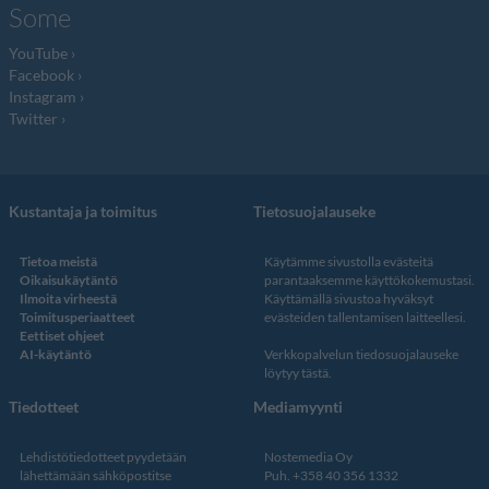
Some
YouTube
Facebook
Instagram
Twitter
Kustantaja ja toimitus
Tietosuojalauseke
Tietoa meistä
Käytämme sivustolla evästeitä
Oikaisukäytäntö
parantaaksemme käyttökokemustasi.
Ilmoita virheestä
Käyttämällä sivustoa hyväksyt
Toimitusperiaatteet
evästeiden tallentamisen laitteellesi.
Eettiset ohjeet
AI-käytäntö
Verkkopalvelun
tiedosuojalauseke
löytyy tästä
.
Tiedotteet
Mediamyynti
Lehdistötiedotteet pyydetään
Nostemedia Oy
lähettämään sähköpostitse
Puh. +358 40 356 1332