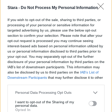
2
Stara -
Do Not Process My Personal Information
If you wish to opt-out of the sale, sharing to third parties, or
processing of your personal or sensitive information for
targeted advertising by us, please use the below opt-out
section to confirm your selection. Please note that after your
opt-out request is processed you may continue seeing
UUTISET
interest-based ads based on personal information utilized by
us or personal information disclosed to third parties prior to
your opt-out. You may separately opt-out of the further
Työnantaja ei hyväksynyt
disclosure of your personal information by third parties on the
IAB’s list of downstream participants. This information may
etälääkärin
also be disclosed by us to third parties on the
IAB’s List of
sairauslomatodistuksia – neljälle
Downstream Participants
that may further disclose it to other
third parties.
ei maksettu sairausajan palkkaa
Personal Data Processing Opt Outs
I want to opt-out of the Sharing of my
personal data.
Opted In