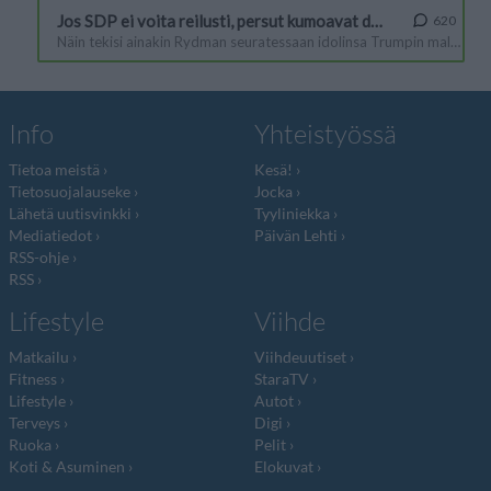
Info
Yhteistyössä
Tietoa meistä
Kesä!
Tietosuojalauseke
Jocka
Lähetä uutisvinkki
Tyyliniekka
Mediatiedot
Päivän Lehti
RSS-ohje
RSS
Lifestyle
Viihde
Matkailu
Viihdeuutiset
Fitness
StaraTV
Lifestyle
Autot
Terveys
Digi
Ruoka
Pelit
Koti & Asuminen
Elokuvat