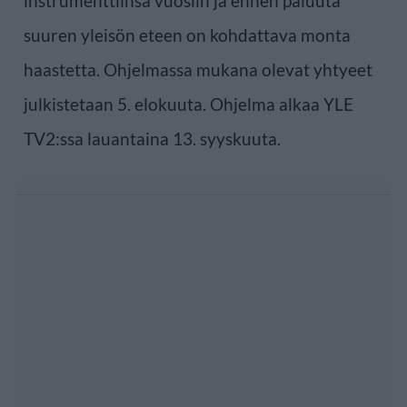
instrumenttiinsa vuosiin ja ennen paluuta
suuren yleisön eteen on kohdattava monta
haastetta. Ohjelmassa mukana olevat yhtyeet
julkistetaan 5. elokuuta. Ohjelma alkaa YLE
TV2:ssa lauantaina 13. syyskuuta.