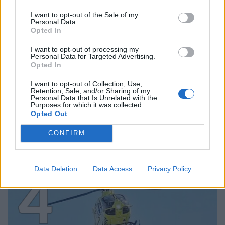
3
I want to opt-out of the Sale of my
Personal Data.
Opted In
I want to opt-out of processing my
Personal Data for Targeted Advertising.
Opted In
MATKAILU
I want to opt-out of Collection, Use,
Retention, Sale, and/or Sharing of my
Personal Data that Is Unrelated with the
Finnairin lennoista osan lentää
Purposes for which it was collected.
Opted Out
jatkossa toinen lentoyhtiö –
matkustajille tärkeä rajoitus
CONFIRM
4
Data Deletion
Data Access
Privacy Policy