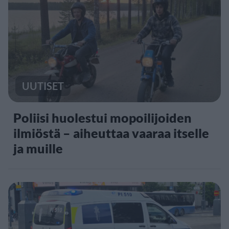
UUTISET
Poliisi huolestui mopoilijoiden
ilmiöstä – aiheuttaa vaaraa itselle
ja muille