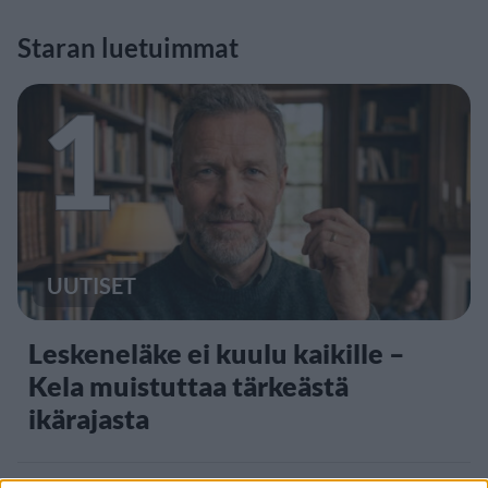
Staran luetuimmat
1
UUTISET
Leskeneläke ei kuulu kaikille –
Kela muistuttaa tärkeästä
ikärajasta