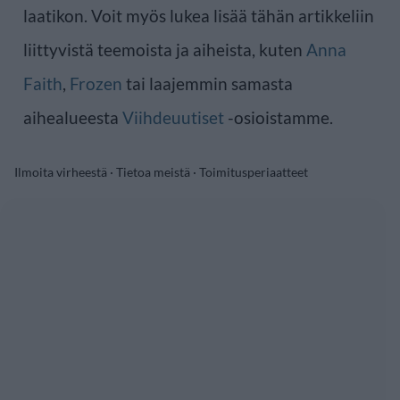
laatikon. Voit myös lukea lisää tähän artikkeliin
liittyvistä teemoista ja aiheista, kuten
Anna
Faith
,
Frozen
tai laajemmin samasta
aihealueesta
Viihdeuutiset
-osioistamme.
Ilmoita virheestä
·
Tietoa meistä
·
Toimitusperiaatteet