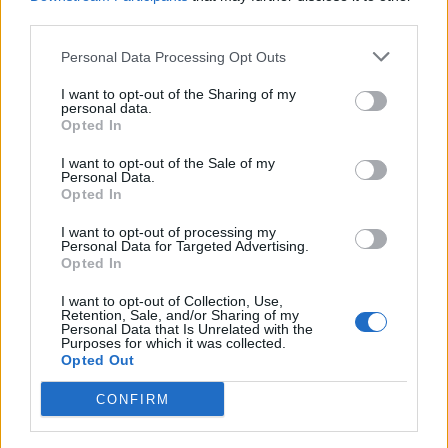
third parties.
1
Personal Data Processing Opt Outs
I want to opt-out of the Sharing of my
personal data.
Opted In
I want to opt-out of the Sale of my
Personal Data.
Opted In
UUTISET
I want to opt-out of processing my
Personal Data for Targeted Advertising.
Opted In
Leskeneläke ei kuulu kaikille –
Kela muistuttaa tärkeästä
I want to opt-out of Collection, Use,
Retention, Sale, and/or Sharing of my
Personal Data that Is Unrelated with the
ikärajasta
Purposes for which it was collected.
Opted Out
CONFIRM