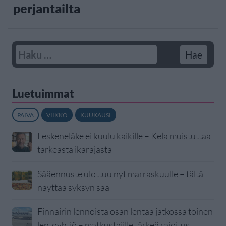
perjantailta
Luetuimmat
PÄIVÄ
VIIKKO
KUUKAUSI
Leskeneläke ei kuulu kaikille – Kela muistuttaa
tärkeästä ikärajasta
Sääennuste ulottuu nyt marraskuulle – tältä
näyttää syksyn sää
Finnairin lennoista osan lentää jatkossa toinen
lentoyhtiö – matkustajille tärkeä rajoitus