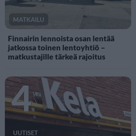
MATKAILU
Finnairin lennoista osan lentää
jatkossa toinen lentoyhtiö –
matkustajille tärkeä rajoitus
4
UUTISET