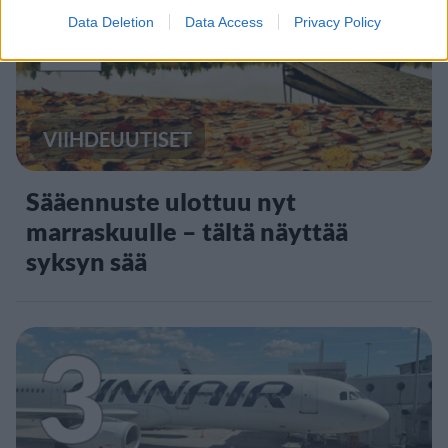
2
Data Deletion
Data Access
Privacy Policy
VIIHDEUUTISET
Sääennuste ulottuu nyt
marraskuulle – tältä näyttää
syksyn sää
3