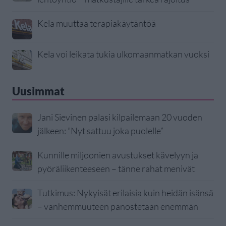
Kela muuttaa terapiakäytäntöä
Kela voi leikata tukia ulkomaanmatkan vuoksi
Uusimmat
Jani Sievinen palasi kilpailemaan 20 vuoden
jälkeen: ”Nyt sattuu joka puolelle”
Kunnille miljoonien avustukset kävelyyn ja
pyöräliikenteeseen – tänne rahat menivät
Tutkimus: Nykyisät erilaisia kuin heidän isänsä
– vanhemmuuteen panostetaan enemmän