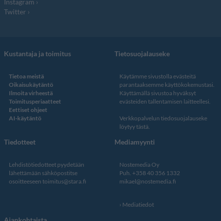
Instagram
Twitter
Kustantaja ja toimitus
Tietosuojalauseke
Tietoa meistä
Käytämme sivustolla evästeitä
Oikaisukäytäntö
parantaaksemme käyttökokemustasi.
Ilmoita virheestä
Käyttämällä sivustoa hyväksyt
Toimitusperiaatteet
evästeiden tallentamisen laitteellesi.
Eettiset ohjeet
AI-käytäntö
Verkkopalvelun
tiedosuojalauseke
löytyy tästä
.
Tiedotteet
Mediamyynti
Lehdistötiedotteet pyydetään
Nostemedia Oy
lähettämään sähköpostitse
Puh. +358 40 356 1332
osoitteeseen
toimitus@stara.fi
mikael@nostemedia.fi
Mediatiedot
Ajankohtaista