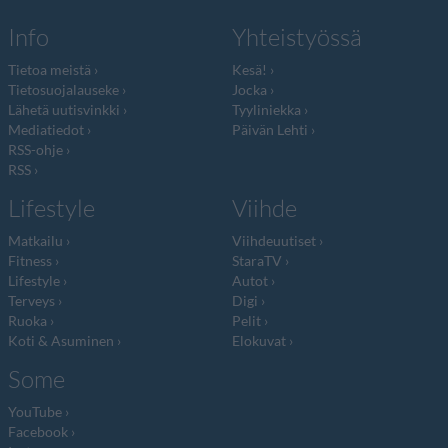
Info
Yhteistyössä
Tietoa meistä
Kesä!
Tietosuojalauseke
Jocka
Lähetä uutisvinkki
Tyyliniekka
Mediatiedot
Päivän Lehti
RSS-ohje
RSS
Lifestyle
Viihde
Matkailu
Viihdeuutiset
Fitness
StaraTV
Lifestyle
Autot
Terveys
Digi
Ruoka
Pelit
Koti & Asuminen
Elokuvat
Some
YouTube
Facebook