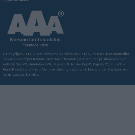
© Copyright 2003 - 2026 Stara Media Online Oy. ISSN 1795-8180 (verkkomedia).
Kaikki oikeudet pidätetään. Materiaalin luvaton julkaiseminen ja lainaaminen on
kielletty. Stara®, Viihdetaivas®, Miss Pop®, Mister Pop®, Popstar®, Tuubi® ja
Jetset® ovat Stara Media Oy:n rekisteröityjä tavaramerkkejä, joiden käyttäminen
ilman lupaa on kielletty.