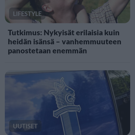
LIFESTYLE
Tutkimus: Nykyisät erilaisia kuin
heidän isänsä – vanhemmuuteen
panostetaan enemmän
UUTISET