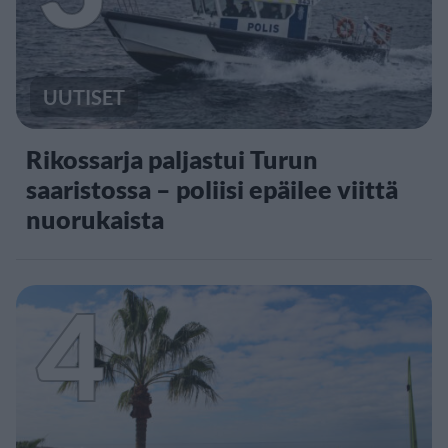
UUTISET
Rikossarja paljastui Turun
saaristossa – poliisi epäilee viittä
nuorukaista
4