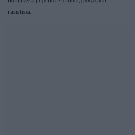
humalassa ja puhuu sanoilla, jotka ovat
rasistisia.