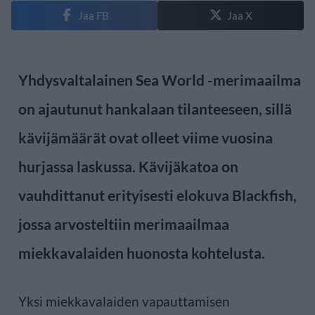
Jaa FB
Jaa X
Yhdysvaltalainen Sea World -merimaailma
on ajautunut hankalaan tilanteeseen, sillä
kävijämäärät ovat olleet viime vuosina
hurjassa laskussa. Kävijäkatoa on
vauhdittanut erityisesti elokuva Blackfish,
jossa arvosteltiin merimaailmaa
miekkavalaiden huonosta kohtelusta.
Yksi miekkavalaiden vapauttamisen