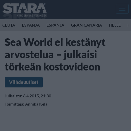
Men
CEUTA
ESPANJA
ESPANJA
GRAN CANARIA
HELLE
K
Sea World ei kestänyt
arvostelua – julkaisi
törkeän kostovideon
Viihdeuutiset
Julkaistu: 6.4.2015, 21:30
Toimittaja:
Annika Kela