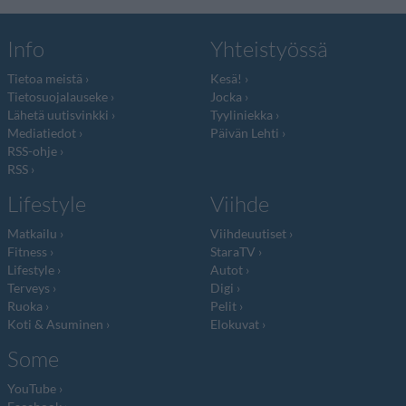
Info
Yhteistyössä
Tietoa meistä
Kesä!
Tietosuojalauseke
Jocka
Lähetä uutisvinkki
Tyyliniekka
Mediatiedot
Päivän Lehti
RSS-ohje
RSS
Lifestyle
Viihde
Matkailu
Viihdeuutiset
Fitness
StaraTV
Lifestyle
Autot
Terveys
Digi
Ruoka
Pelit
Koti & Asuminen
Elokuvat
Some
YouTube