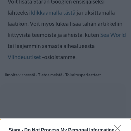
Voit lisätä Staran Googlen ensisijaiseksi
lähteeksi
klikkaamalla tästä
ja ruksittamalla
laatikon. Voit myös lukea lisää tähän artikkeliin
liittyvistä teemoista ja aiheista, kuten
Sea World
tai laajemmin samasta aihealueesta
Viihdeuutiset
-osioistamme.
Ilmoita virheestä
·
Tietoa meistä
·
Toimitusperiaatteet
Stara -
Do Not Process My Personal Information