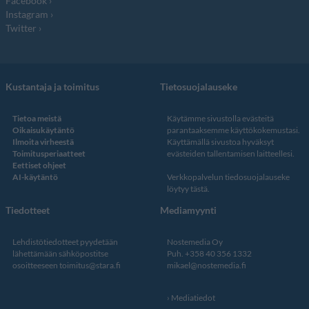
Facebook
Instagram
Twitter
Kustantaja ja toimitus
Tietosuojalauseke
Tietoa meistä
Käytämme sivustolla evästeitä
Oikaisukäytäntö
parantaaksemme käyttökokemustasi.
Ilmoita virheestä
Käyttämällä sivustoa hyväksyt
Toimitusperiaatteet
evästeiden tallentamisen laitteellesi.
Eettiset ohjeet
AI-käytäntö
Verkkopalvelun
tiedosuojalauseke
löytyy tästä
.
Tiedotteet
Mediamyynti
Lehdistötiedotteet pyydetään
Nostemedia Oy
lähettämään sähköpostitse
Puh. +358 40 356 1332
osoitteeseen
toimitus@stara.fi
mikael@nostemedia.fi
Mediatiedot