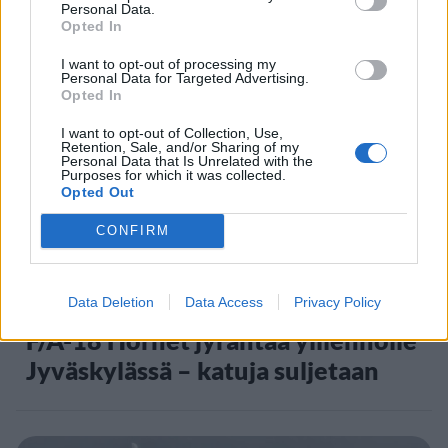
Personal Data.
Opted In
Staran luetuimmat
I want to opt-out of processing my
Personal Data for Targeted Advertising.
Opted In
1
I want to opt-out of Collection, Use,
Retention, Sale, and/or Sharing of my
Personal Data that Is Unrelated with the
Purposes for which it was collected.
Opted Out
CONFIRM
UUTISET
Data Deletion
Data Access
Privacy Policy
F/A-18 Hornet jyrähtää ylilennolle
Jyväskylässä – katuja suljetaan