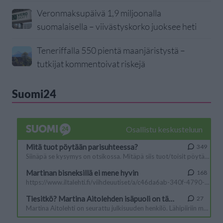
Veronmaksupäivä 1,9 miljoonalla
suomalaisella – viivästyskorko juoksee heti
Teneriffalla 550 pientä maanjäristystä –
tutkijat kommentoivat riskejä
Suomi24