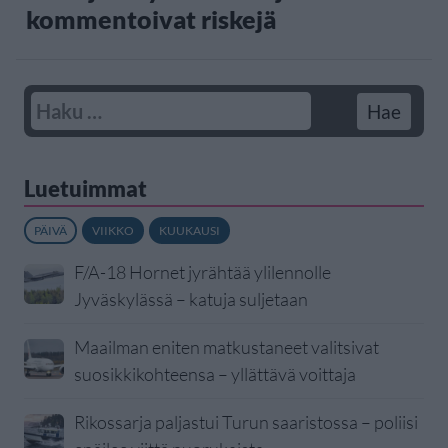
kommentoivat riskejä
Luetuimmat
PÄIVÄ
VIIKKO
KUUKAUSI
F/A-18 Hornet jyrähtää ylilennolle
Jyväskylässä – katuja suljetaan
Maailman eniten matkustaneet valitsivat
suosikkikohteensa – yllättävä voittaja
Rikossarja paljastui Turun saaristossa – poliisi