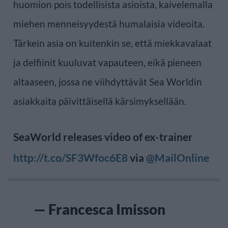
huomion pois todellisista asioista, kaivelemalla
miehen menneisyydestä humalaisia videoita.
Tärkein asia on kuitenkin se, että miekkavalaat
ja delfiinit kuuluvat vapauteen, eikä pieneen
altaaseen, jossa ne viihdyttävät Sea Worldin
asiakkaita päivittäisellä kärsimyksellään.
SeaWorld releases video of ex-trainer
http://t.co/SF3Wfoc6E8
via
@MailOnline
— Francesca Imisson