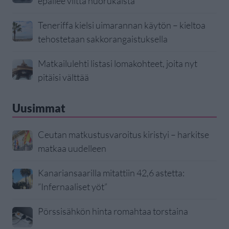
epäilee viittä nuorukaista
Teneriffa kielsi uimarannan käytön – kieltoa
tehostetaan sakkorangaistuksella
Matkailulehti listasi lomakohteet, joita nyt
pitäisi välttää
Uusimmat
Ceutan matkustusvaroitus kiristyi – harkitse
matkaa uudelleen
Kanariansaarilla mitattiin 42,6 astetta:
”Infernaaliset yöt”
Pörssisähkön hinta romahtaa torstaina