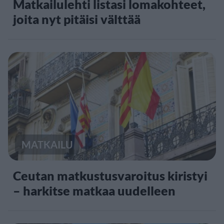
Matkailulehti listasi lomakohteet,
joita nyt pitäisi välttää
MATKAILU
Ceutan matkustusvaroitus kiristyi
– harkitse matkaa uudelleen