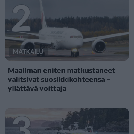
2
MATKAILU
Maailman eniten matkustaneet
valitsivat suosikkikohteensa –
yllättävä voittaja
3