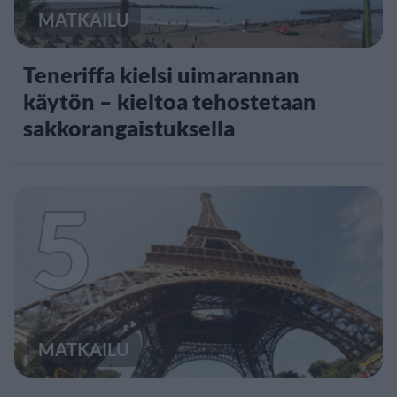
MATKAILU
Teneriffa kielsi uimarannan
käytön – kieltoa tehostetaan
sakkorangaistuksella
5
MATKAILU