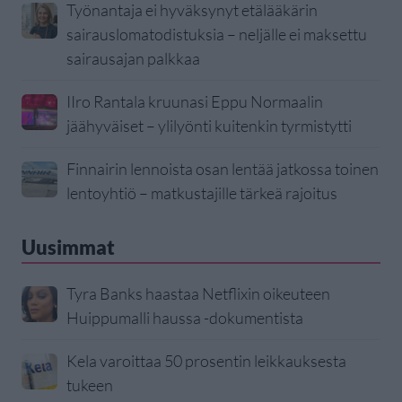
Työnantaja ei hyväksynyt etälääkärin
sairauslomatodistuksia – neljälle ei maksettu
sairausajan palkkaa
IIro Rantala kruunasi Eppu Normaalin
jäähyväiset – ylilyönti kuitenkin tyrmistytti
Finnairin lennoista osan lentää jatkossa toinen
lentoyhtiö – matkustajille tärkeä rajoitus
Uusimmat
Tyra Banks haastaa Netflixin oikeuteen
Huippumalli haussa -dokumentista
Kela varoittaa 50 prosentin leikkauksesta
tukeen