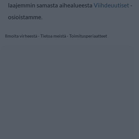
laajemmin samasta aihealueesta
Viihdeuutiset
-
osioistamme.
Ilmoita virheestä
·
Tietoa meistä
·
Toimitusperiaatteet