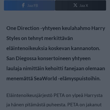
Jaa FB
Jaa X
One Direction -yhtyeen keulahahmo Harry
Styles on tehnyt merkittävän
eläintenoikeuksia koskevan kannanoton.
San Diegossa konsertoineen yhtyeen
laulaja nimittäin kehoitti fanejaan olemaan
menemättä SeaWorld -elämyspuistoihin.
Eläintenoikeusjärjestö PETA on ylpeä Harrysta
ja hänen pitämästä puheesta. PETA on jakanut