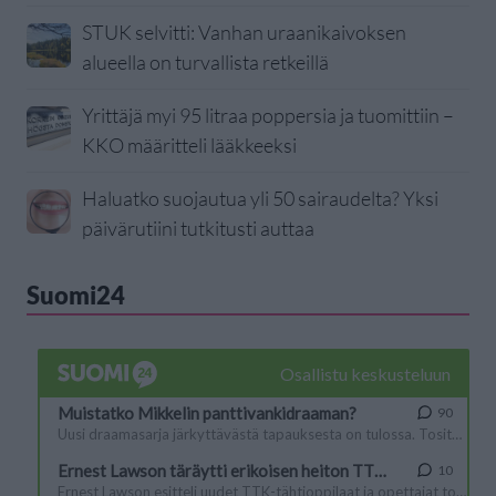
STUK selvitti: Vanhan uraanikaivoksen
alueella on turvallista retkeillä
Yrittäjä myi 95 litraa poppersia ja tuomittiin –
KKO määritteli lääkkeeksi
Haluatko suojautua yli 50 sairaudelta? Yksi
päivärutiini tutkitusti auttaa
Suomi24