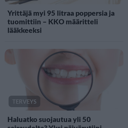
Yrittäjä myi 95 litraa poppersia ja
tuomittiin – KKO määritteli
lääkkeeksi
TERVEYS
Haluatko suojautua yli 50
sairaudelta? Yksi päivärutiini