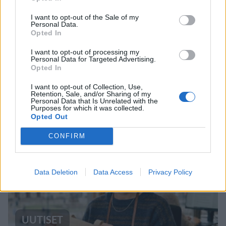
I want to opt-out of the Sale of my
Personal Data.
UUTISET
Opted In
I want to opt-out of processing my
Personal Data for Targeted Advertising.
Leskeneläke ei kuulu kaikille –
Opted In
Kela muistuttaa tärkeästä
I want to opt-out of Collection, Use,
ikärajasta
Retention, Sale, and/or Sharing of my
Personal Data that Is Unrelated with the
Purposes for which it was collected.
Opted Out
3
CONFIRM
Data Deletion
Data Access
Privacy Policy
UUTISET