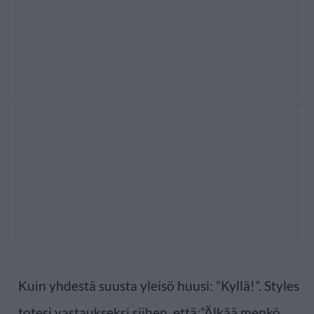
Kuin yhdestä suusta yleisö huusi: ”Kyllä!”. Styles
totesi vastaukseksi siihen, että:”Älkää menkö