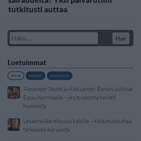
tutkitusti auttaa
Luetuimmat
PÄIVÄ
VIIKKO
KUUKAUSI
Alexander Stubb ja Aleksander Barkov juhlivat
Eppu Normaalia – yksityiskohta herätti
huomiota
Leskeneläke ei kuulu kaikille – Kela muistuttaa
tärkeästä ikärajasta