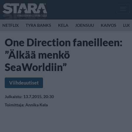
Men
NETFLIX
TYRA BANKS
KELA
JOENSUU
KAIVOS
LUO
One Direction faneilleen:
”Älkää menkö
SeaWorldiin”
Viihdeuutiset
Julkaistu: 13.7.2015, 20:30
Toimittaja:
Annika Kela