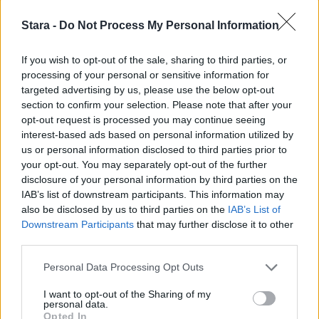
1
Stara -
Do Not Process My Personal Information
If you wish to opt-out of the sale, sharing to third parties, or
processing of your personal or sensitive information for
targeted advertising by us, please use the below opt-out
VIIHDEUUTISET
section to confirm your selection. Please note that after your
opt-out request is processed you may continue seeing
interest-based ads based on personal information utilized by
Alexander Stubb ja Aleksander
us or personal information disclosed to third parties prior to
Barkov juhlivat Eppu Normaalia –
your opt-out. You may separately opt-out of the further
disclosure of your personal information by third parties on the
yksityiskohta herätti huomiota
IAB’s list of downstream participants. This information may
also be disclosed by us to third parties on the
IAB’s List of
Downstream Participants
that may further disclose it to other
2
third parties.
Personal Data Processing Opt Outs
I want to opt-out of the Sharing of my
personal data.
Opted In