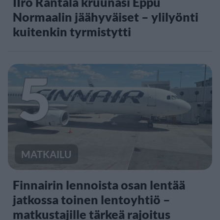
IIro Rantala kruunasi Eppu
Normaalin jäähyväiset – ylilyönti
kuitenkin tyrmistytti
5
MATKAILU
Finnairin lennoista osan lentää
jatkossa toinen lentoyhtiö –
matkustajille tärkeä rajoitus