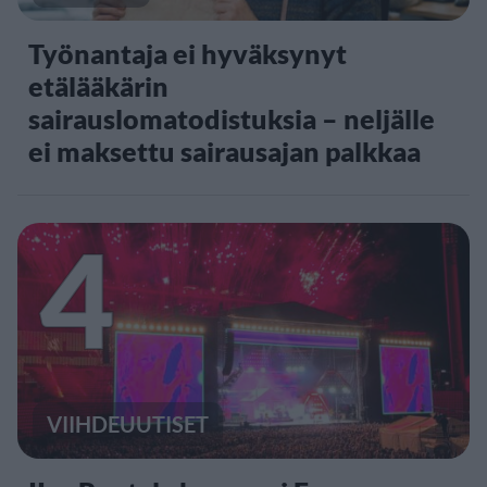
Työnantaja ei hyväksynyt
etälääkärin
sairauslomatodistuksia – neljälle
ei maksettu sairausajan palkkaa
4
VIIHDEUUTISET