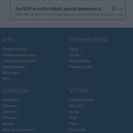
Info
Yhteistyössä
Tietoa meistä
Kesä!
Tietosuojalauseke
Jocka
Lähetä uutisvinkki
Tyyliniekka
Mediatiedot
Päivän Lehti
RSS-ohje
RSS
Lifestyle
Viihde
Matkailu
Viihdeuutiset
Fitness
StaraTV
Lifestyle
Autot
Terveys
Digi
Ruoka
Pelit
Koti & Asuminen
Elokuvat