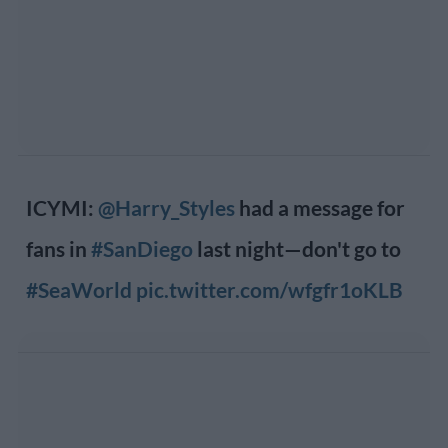
ICYMI:
@Harry_Styles
had a message for
fans in
#SanDiego
last night—don't go to
#SeaWorld
pic.twitter.com/wfgfr1oKLB