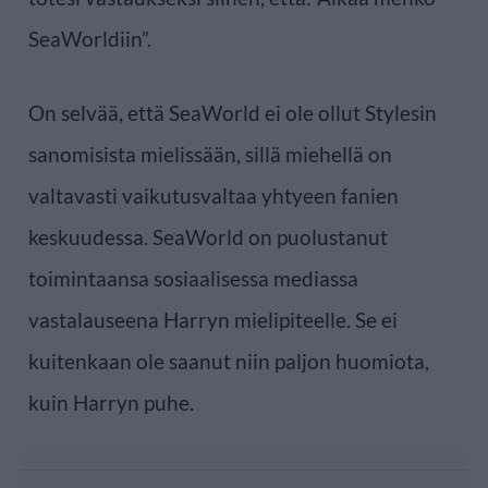
SeaWorldiin”.
On selvää, että SeaWorld ei ole ollut Stylesin
sanomisista mielissään, sillä miehellä on
valtavasti vaikutusvaltaa yhtyeen fanien
keskuudessa. SeaWorld on puolustanut
toimintaansa sosiaalisessa mediassa
vastalauseena Harryn mielipiteelle. Se ei
kuitenkaan ole saanut niin paljon huomiota,
kuin Harryn puhe.