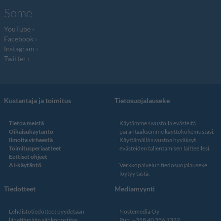
Some
YouTube
Facebook
Instagram
Twitter
Kustantaja ja toimitus
Tietosuojalauseke
Tietoa meistä
Käytämme sivustolla evästeitä
Oikaisukäytäntö
parantaaksemme käyttökokemustasi.
Ilmoita virheestä
Käyttämällä sivustoa hyväksyt
Toimitusperiaatteet
evästeiden tallentamisen laitteellesi.
Eettiset ohjeet
AI-käytäntö
Verkkopalvelun
tiedosuojalauseke
löytyy tästä
.
Tiedotteet
Mediamyynti
Lehdistötiedotteet pyydetään
Nostemedia Oy
lähettämään sähköpostitse
Puh. +358 40 356 1332