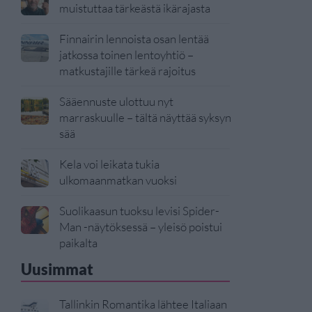
muistuttaa tärkeästä ikärajasta
Finnairin lennoista osan lentää
jatkossa toinen lentoyhtiö –
matkustajille tärkeä rajoitus
Sääennuste ulottuu nyt
marraskuulle – tältä näyttää syksyn
sää
Kela voi leikata tukia
ulkomaanmatkan vuoksi
Suolikaasun tuoksu levisi Spider-
Man -näytöksessä – yleisö poistui
paikalta
Uusimmat
Tallinkin Romantika lähtee Italiaan