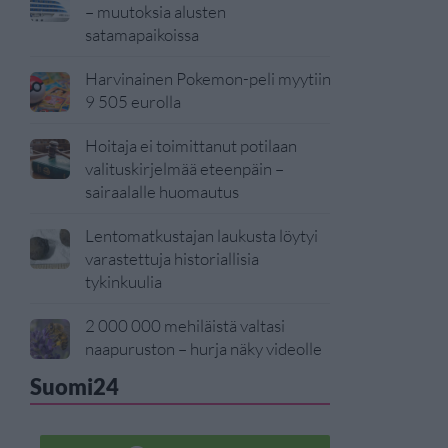
– muutoksia alusten
satamapaikoissa
Harvinainen Pokemon-peli myytiin
9 505 eurolla
Hoitaja ei toimittanut potilaan
valituskirjelmää eteenpäin –
sairaalalle huomautus
Lentomatkustajan laukusta löytyi
varastettuja historiallisia
tykinkuulia
2 000 000 mehiläistä valtasi
naapuruston – hurja näky videolle
Suomi24