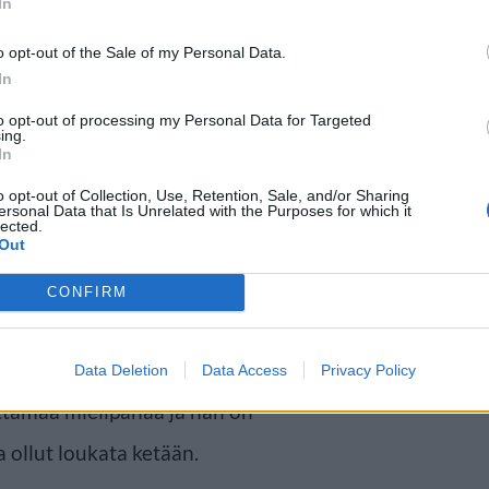
In
o opt-out of the Sale of my Personal Data.
In
si välittömästi niin suuri
to opt-out of processing my Personal Data for Targeted
poistamaan sen netistä.Yhtiön
ing.
In
sen kertoi olleensa
o opt-out of Collection, Use, Retention, Sale, and/or Sharing
en, sillä hän ei nähnyt siinä
ersonal Data that Is Unrelated with the Purposes for which it
lected.
Out
CONFIRM
aineinen Tetris on edelleen
feldt-Nielsen on pyytänyt
Data Deletion
Data Access
Privacy Policy
uttamaa mielipahaa ja hän on
a ollut loukata ketään.