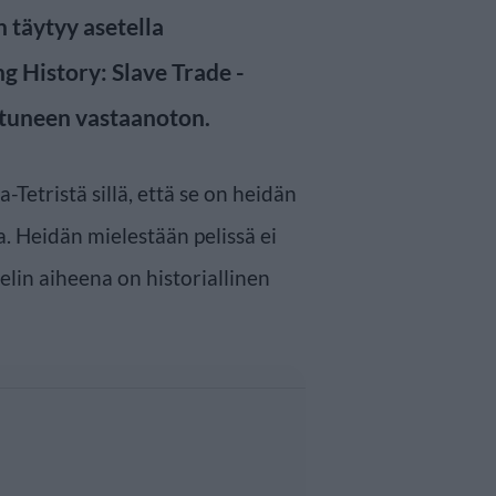
n täytyy asetella
ng History: Slave Trade -
ostuneen vastaanoton.
a-Tetristä sillä, että se on heidän
a. Heidän mielestään pelissä ei
pelin aiheena on historiallinen