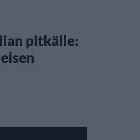
iian pitkälle:
heisen