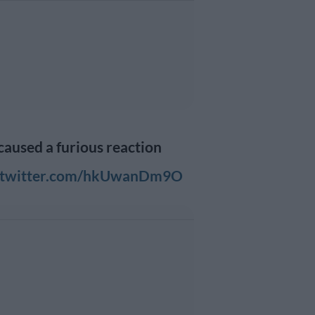
 caused a furious reaction
.twitter.com/hkUwanDm9O