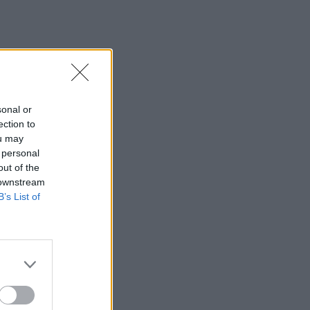
sonal or
ection to
ou may
 personal
out of the
 downstream
B’s List of