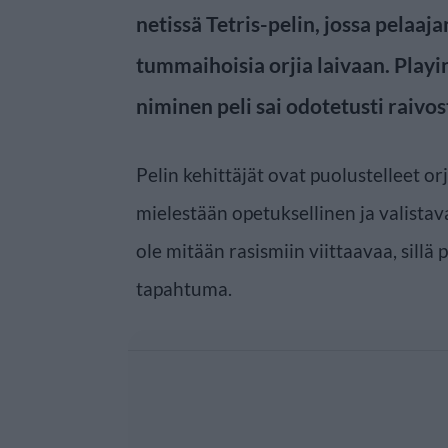
netissä Tetris-pelin, jossa pelaaja
tummaihoisia orjia laivaan. Playi
niminen peli sai odotetusti raiv
Pelin kehittäjät ovat puolustelleet orj
mielestään opetuksellinen ja valistav
ole mitään rasismiin viittaavaa, sillä 
tapahtuma.