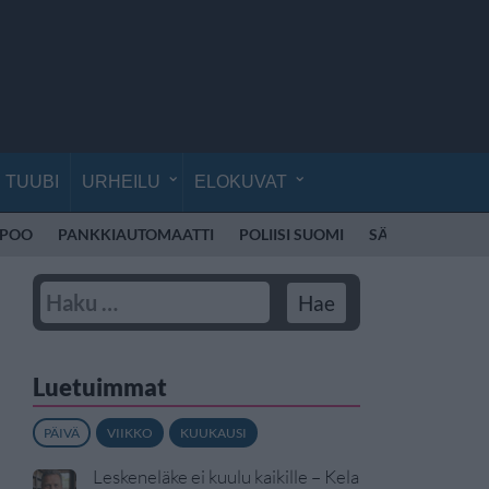
TUUBI
URHEILU
ELOKUVAT
SPOO
PANKKIAUTOMAATTI
POLIISI SUOMI
SÄHKÖPOTKUL
Luetuimmat
PÄIVÄ
VIIKKO
KUUKAUSI
Leskeneläke ei kuulu kaikille – Kela