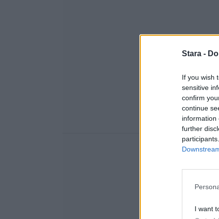
Stara -
Do
If you wish 
sensitive in
confirm you
continue se
information 
further disc
participants
Downstream 
Persona
I want t