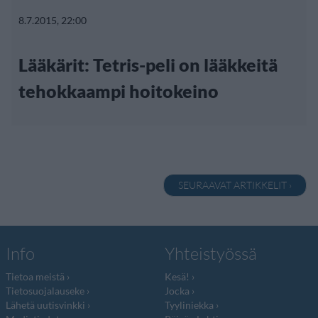
8.7.2015, 22:00
Lääkärit: Tetris-peli on lääkkeitä
tehokkaampi hoitokeino
SEURAAVAT ARTIKKELIT ›
Info
Yhteistyössä
Tietoa meistä
Kesä!
Tietosuojalauseke
Jocka
Lähetä uutisvinkki
Tyyliniekka