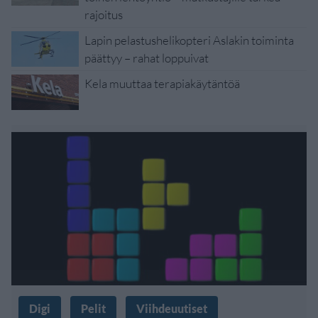
rajoitus
Lapin pelastushelikopteri Aslakin toiminta
päättyy – rahat loppuivat
Kela muuttaa terapiakäytäntöä
Digi
Pelit
Viihdeuutiset