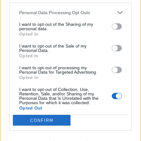
third parties.
Personal Data Processing Opt Outs
I want to opt-out of the Sharing of my
personal data.
Opted In
I want to opt-out of the Sale of my
Digi
Personal Data.
Opted In
2.12.2017, 9:00
I want to opt-out of processing my
Personal Data for Targeted Advertising.
Opted In
Tetristä pääsee pelaamaan myös
I want to opt-out of Collection, Use,
Retention, Sale, and/or Sharing of my
Facebook Messengerissä – ota
Personal Data that Is Unrelated with the
Purposes for which it was collected.
kaverista mittaa
Opted Out
CONFIRM