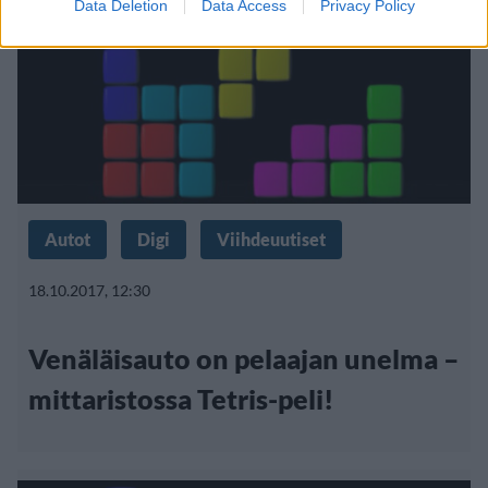
Data Deletion
Data Access
Privacy Policy
Autot
Digi
Viihdeuutiset
18.10.2017, 12:30
Venäläisauto on pelaajan unelma –
mittaristossa Tetris-peli!