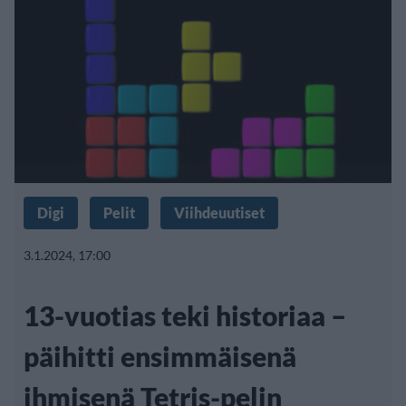
Digi
Pelit
Viihdeuutiset
3.1.2024, 17:00
13-vuotias teki historiaa –
päihitti ensimmäisenä
ihmisenä Tetris-pelin