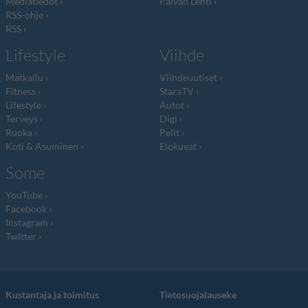
Mediatiedot
Päivän Lehti
RSS-ohje
RSS
Lifestyle
Viihde
Matkailu
Viihdeuutiset
Fitness
StaraTV
Lifestyle
Autot
Terveys
Digi
Ruoka
Pelit
Koti & Asuminen
Elokuvat
Some
YouTube
Facebook
Instagram
Twitter
Kustantaja ja toimitus
Tietosuojalauseke