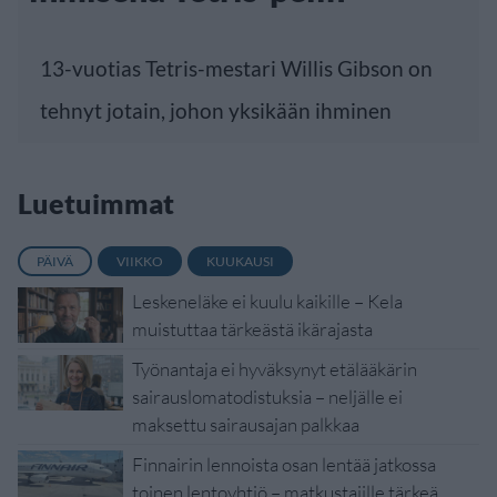
13-vuotias Tetris-mestari Willis Gibson on
tehnyt jotain, johon yksikään ihminen
Luetuimmat
PÄIVÄ
VIIKKO
KUUKAUSI
Leskeneläke ei kuulu kaikille – Kela
muistuttaa tärkeästä ikärajasta
Työnantaja ei hyväksynyt etälääkärin
sairauslomatodistuksia – neljälle ei
maksettu sairausajan palkkaa
Finnairin lennoista osan lentää jatkossa
toinen lentoyhtiö – matkustajille tärkeä