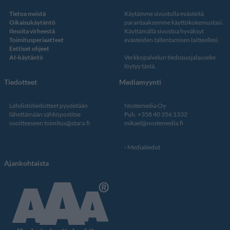
Tietoa meistä
Käytämme sivustolla evästeitä
Oikaisukäytäntö
parantaaksemme käyttökokemustasi.
Ilmoita virheestä
Käyttämällä sivustoa hyväksyt
Toimitusperiaatteet
evästeiden tallentamisen laitteellesi.
Eettiset ohjeet
AI-käytäntö
Verkkopalvelun
tiedosuojalauseke
löytyy tästä
.
Tiedotteet
Mediamyynti
Lehdistötiedotteet pyydetään
Nostemedia Oy
lähettämään sähköpostitse
Puh. +358 40 356 1332
osoitteeseen
toimitus@stara.fi
mikael@nostemedia.fi
Mediatiedot
Ajankohtaista