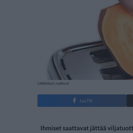
Littlebitsof_realfood
Jaa FB
Ihmiset saattavat jättää viljatuot