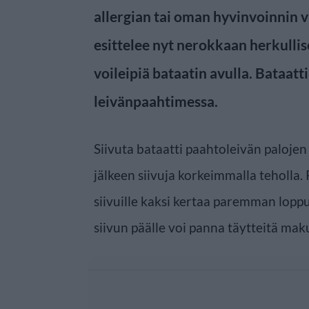
allergian tai oman hyvinvoinnin vu
esittelee nyt nerokkaan herkullis
voileipiä bataatin avulla. Bataat
leivänpaahtimessa.
Siivuta bataatti paahtoleivän palojen
jälkeen siivuja korkeimmalla teholla
siivuille kaksi kertaa paremman lopp
siivun päälle voi panna täytteitä ma