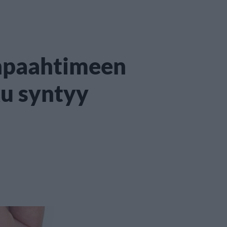
änpaahtimeen
ku syntyy