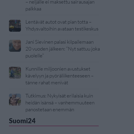
– neljälle ei maksettu sairausajan
palkkaa
Lentävät autot ovat pian totta –
Yhdysvaltoihin avataan testikeskus
Jani Sievinen palasi kilpailemaan
20 vuoden jälkeen: ”Nyt sattuu joka
puolelle”
Kunnille miljoonien avustukset
kävelyyn ja pyöräliikenteeseen –
tänne rahat menivät
Tutkimus: Nykyisät erilaisia kuin
heidän isänsä – vanhemmuuteen
panostetaan enemmän
Suomi24