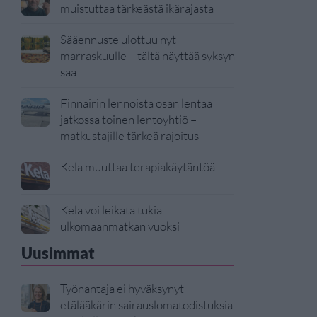
muistuttaa tärkeästä ikärajasta
Sääennuste ulottuu nyt
marraskuulle – tältä näyttää syksyn
sää
Finnairin lennoista osan lentää
jatkossa toinen lentoyhtiö –
matkustajille tärkeä rajoitus
Kela muuttaa terapiakäytäntöä
Kela voi leikata tukia
ulkomaanmatkan vuoksi
Uusimmat
Työnantaja ei hyväksynyt
etälääkärin sairauslomatodistuksia