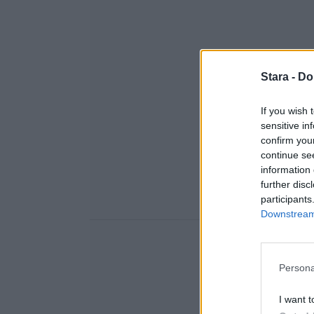
Stara -
Do
If you wish 
sensitive in
confirm you
continue se
information 
further disc
participants
Downstream 
Persona
I want t