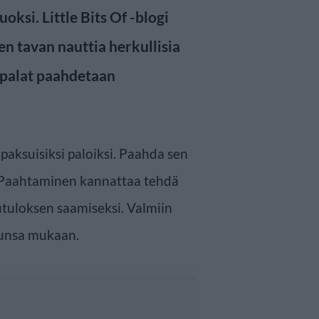
oksi. Little Bits Of -blogi
en tavan nauttia herkullisia
tipalat paahdetaan
 paksuisiksi paloiksi. Paahda sen
. Paahtaminen kannattaa tehdä
utuloksen saamiseksi. Valmiin
kunsa mukaan.