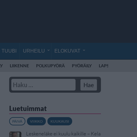
TUUBI
URHEILU
ELOKUVAT
LY
LIIKENNE
POLKUPYÖRÄ
PYÖRÄILY
LAPSET
LAPSI
Luetuimmat
PÄIVÄ
VIIKKO
KUUKAUSI
Leskeneläke ei kuulu kaikille – Kela