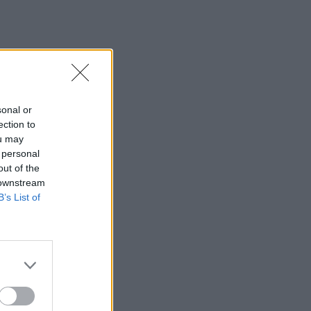
sonal or
ection to
ou may
 personal
out of the
 downstream
B’s List of