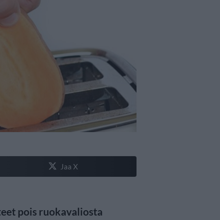
Jaa X
teet pois ruokavaliosta