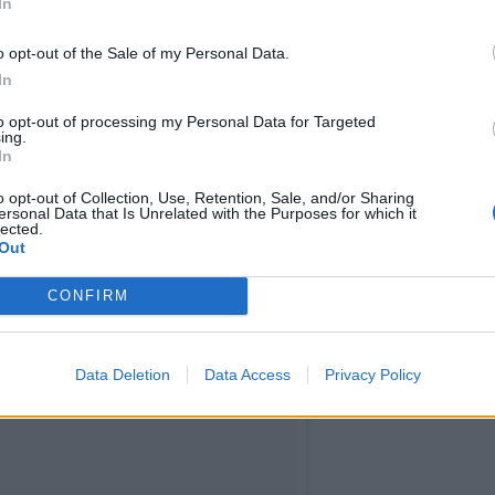
In
o opt-out of the Sale of my Personal Data.
In
to opt-out of processing my Personal Data for Targeted
t, ja ne ovat terveellinen
ing.
In
alle. Blogissa siivujen päälle
o opt-out of Collection, Use, Retention, Sale, and/or Sharing
ersonal Data that Is Unrelated with the Purposes for which it
 banaania. Myös perinteinen
lected.
Out
asti.
CONFIRM
Data Deletion
Data Access
Privacy Policy