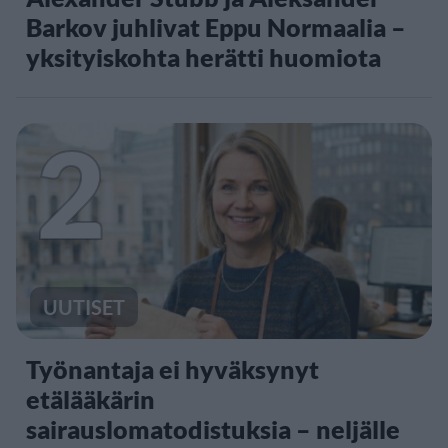
Barkov juhlivat Eppu Normaalia –
yksityiskohta herätti huomiota
2
UUTISET
Työnantaja ei hyväksynyt
etälääkärin
sairauslomatodistuksia – neljälle