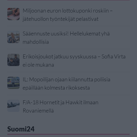
Miljoonan euron lottokuponki roskiin –
jätehuollon työntekijät pelastivat
Sääennuste uusiksi! Hellelukemat yhä
mahdollisia
Erikoisjoukot jatkuu syyskuussa – Sofia Virta
ei ole mukana
IL: Mopoilijan ojaan kiilannutta poliisia
epäillään kolmesta rikoksesta
F/A-18 Hornetit ja Hawkit ilmaan
Rovaniemellä
Suomi24