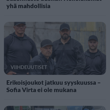
yhä mahdollisia
VIIHDEUUTISET
Erikoisjoukot jatkuu syyskuussa –
Sofia Virta ei ole mukana