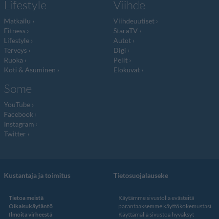
Lifestyle
Viihde
Matkailu
Viihdeuutiset
Fitness
StaraTV
Lifestyle
Autot
Terveys
Digi
Ruoka
Pelit
Koti & Asuminen
Elokuvat
Some
YouTube
Facebook
Instagram
Twitter
Kustantaja ja toimitus
Tietosuojalauseke
Tietoa meistä
Käytämme sivustolla evästeitä
Oikaisukäytäntö
parantaaksemme käyttökokemustasi.
Ilmoita virheestä
Käyttämällä sivustoa hyväksyt