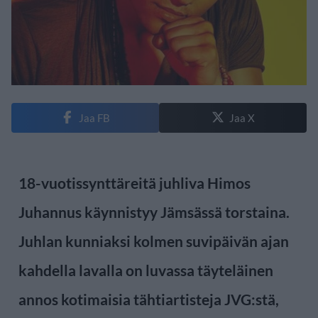
Jaa FB
Jaa X
18-vuotissynttäreitä juhliva Himos
Juhannus käynnistyy Jämsässä torstaina.
Juhlan kunniaksi kolmen suvipäivän ajan
kahdella lavalla on luvassa täyteläinen
annos kotimaisia tähtiartisteja JVG:stä,