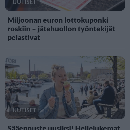
UUTISET
Miljoonan euron lottokuponki
roskiin – jätehuollon työntekijät
pelastivat
UUTISET
Sääennuste uusiksi! Hellelukemat