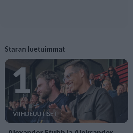
Staran luetuimmat
1
VIIHDEUUTISET
Alexander Stubb ja Aleksander