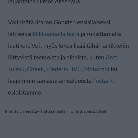
lauantaina Himos Areenalla.
Voit lisätä Staran Googlen ensisijaiseksi
lähteeksi
klikkaamalla tästä
ja ruksittamalla
laatikon. Voit myös lukea lisää tähän artikkeliin
liittyvistä teemoista ja aiheista, kuten
Antti
Tuisku
,
Cheek
,
Frederik
,
JVG
,
Mohombi
tai
laajemmin samasta aihealueesta
Festarit
-
osioistamme.
Ilmoita virheestä
·
Tietoa meistä
·
Toimitusperiaatteet