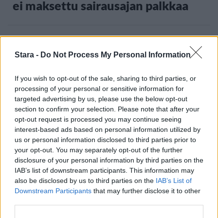
ei maksettu sairausajan palkkaa
3
Stara -
Do Not Process My Personal Information
If you wish to opt-out of the sale, sharing to third parties, or
processing of your personal or sensitive information for
targeted advertising by us, please use the below opt-out
section to confirm your selection. Please note that after your
opt-out request is processed you may continue seeing
VIIHDEUUTISET
interest-based ads based on personal information utilized by
us or personal information disclosed to third parties prior to
your opt-out. You may separately opt-out of the further
IIro Rantala kruunasi Eppu
disclosure of your personal information by third parties on the
Normaalin jäähyväiset – ylilyönti
IAB’s list of downstream participants. This information may
also be disclosed by us to third parties on the
IAB’s List of
kuitenkin tyrmistytti
Downstream Participants
that may further disclose it to other
third parties.