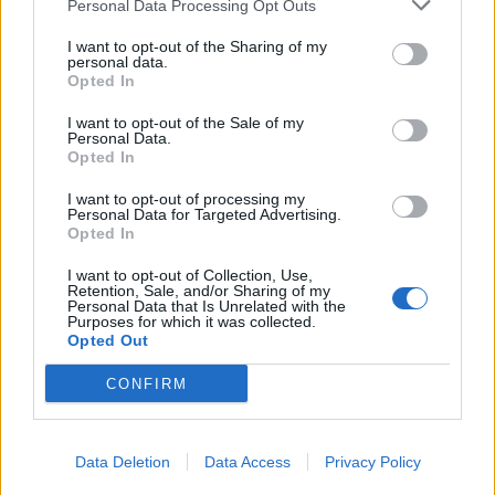
Personal Data Processing Opt Outs
4
I want to opt-out of the Sharing of my
personal data.
Opted In
I want to opt-out of the Sale of my
Personal Data.
Opted In
I want to opt-out of processing my
UUTISET
Personal Data for Targeted Advertising.
Opted In
Leskeneläke ei kuulu kaikille –
I want to opt-out of Collection, Use,
Retention, Sale, and/or Sharing of my
Kela muistuttaa tärkeästä
Personal Data that Is Unrelated with the
Purposes for which it was collected.
ikärajasta
Opted Out
CONFIRM
5
Data Deletion
Data Access
Privacy Policy