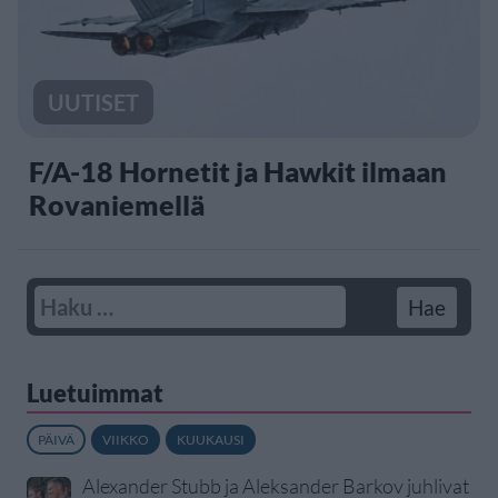
UUTISET
F/A-18 Hornetit ja Hawkit ilmaan
Rovaniemellä
Luetuimmat
PÄIVÄ
VIIKKO
KUUKAUSI
Alexander Stubb ja Aleksander Barkov juhlivat