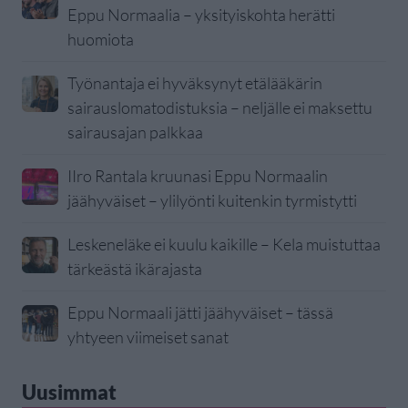
Eppu Normaalia – yksityiskohta herätti
huomiota
Työnantaja ei hyväksynyt etälääkärin
sairauslomatodistuksia – neljälle ei maksettu
sairausajan palkkaa
IIro Rantala kruunasi Eppu Normaalin
jäähyväiset – ylilyönti kuitenkin tyrmistytti
Leskeneläke ei kuulu kaikille – Kela muistuttaa
tärkeästä ikärajasta
Eppu Normaali jätti jäähyväiset – tässä
yhtyeen viimeiset sanat
Uusimmat