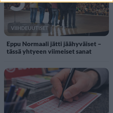
VIIHDEUUTISET
Eppu Normaali jätti jäähyväiset –
tässä yhtyeen viimeiset sanat