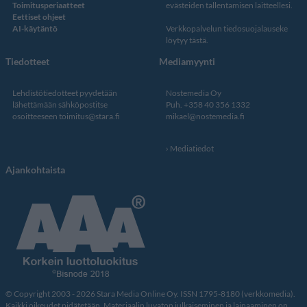
Toimitusperiaatteet
evästeiden tallentamisen laitteellesi.
Eettiset ohjeet
AI-käytäntö
Verkkopalvelun
tiedosuojalauseke
löytyy tästä
.
Tiedotteet
Mediamyynti
Lehdistötiedotteet pyydetään
Nostemedia Oy
lähettämään sähköpostitse
Puh. +358 40 356 1332
osoitteeseen
toimitus@stara.fi
mikael@nostemedia.fi
Mediatiedot
Ajankohtaista
© Copyright 2003 - 2026 Stara Media Online Oy. ISSN 1795-8180 (verkkomedia).
Kaikki oikeudet pidätetään. Materiaalin luvaton julkaiseminen ja lainaaminen on