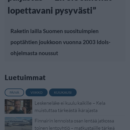
lopettavani pysyvästi”
Raketin lailla Suomen suosituimpien
poptähtien joukkoon vuonna 2003 Idols-
ohjelmasta noussut
Luetuimmat
PÄIVÄ
VIIKKO
KUUKAUSI
Leskeneläke ei kuulu kaikille – Kela
muistuttaa tärkeästä ikärajasta
Finnairin lennoista osan lentää jatkossa
toinen lentoyhtiö – matkustajille tärkeä