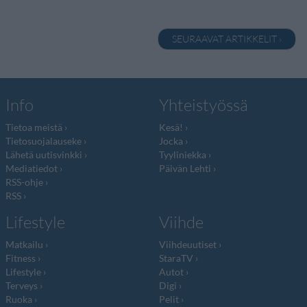
SEURAAVAT ARTIKKELIT ›
Info
Yhteistyössä
Tietoa meistä
Kesä!
Tietosuojalauseke
Jocka
Lähetä uutisvinkki
Tyyliniekka
Mediatiedot
Päivän Lehti
RSS-ohje
RSS
Lifestyle
Viihde
Matkailu
Viihdeuutiset
Fitness
StaraTV
Lifestyle
Autot
Terveys
Digi
Ruoka
Pelit