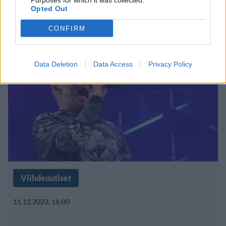
Purposes for which it was collected.
Opted Out
ihmetyttää
CONFIRM
Data Deletion
Data Access
Privacy Policy
Viihdeuutiset
11.12.2023, 16:00