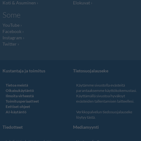
Koti & Asuminen
Elokuvat
Some
YouTube
Facebook
Instagram
Twitter
Kustantaja ja toimitus
Tietosuojalauseke
Tietoa meistä
Käytämme sivustolla evästeitä
Oikaisukäytäntö
parantaaksemme käyttökokemustasi.
Ilmoita virheestä
Käyttämällä sivustoa hyväksyt
Toimitusperiaatteet
evästeiden tallentamisen laitteellesi.
Eettiset ohjeet
AI-käytäntö
Verkkopalvelun
tiedosuojalauseke
löytyy tästä
.
Tiedotteet
Mediamyynti