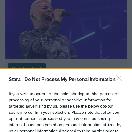
Viihdeuutiset
Stara -
Do Not Process My Personal Information
4.2.2024, 14:30
If you wish to opt-out of the sale, sharing to third parties, or
Antti Tuisku paljasti hurjan
processing of your personal or sensitive information for
targeted advertising by us, please use the below opt-out
aluevaltauksen: ”Elämäni vaativin
section to confirm your selection. Please note that after your
opt-out request is processed you may continue seeing
matka”
interest-based ads based on personal information utilized by
us or personal information disclosed to third parties prior to