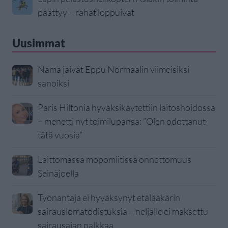
päättyy – rahat loppuivat
Uusimmat
Nämä jäivät Eppu Normaalin viimeisiksi
sanoiksi
Paris Hiltonia hyväksikäytettiin laitoshoidossa
– menetti nyt toimilupansa: ”Olen odottanut
tätä vuosia”
Laittomassa mopomiitissä onnettomuus
Seinäjoella
Työnantaja ei hyväksynyt etälääkärin
sairauslomatodistuksia – neljälle ei maksettu
sairausajan palkkaa