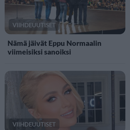
VIIHDEUUTISET
Nämä jäivät Eppu Normaalin
viimeisiksi sanoiksi
VIIHDEUUTISET