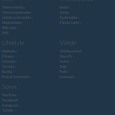
Tietoa meistä
Kesä!
Tietosuojalauseke
Jocka
Lähetä uutisvinkki
Tyyliniekka
Mediatiedot
Päivän Lehti
RSS-ohje
RSS
Lifestyle
Viihde
Matkailu
Viihdeuutiset
Fitness
StaraTV
Lifestyle
Autot
Terveys
Digi
Ruoka
Pelit
Koti & Asuminen
Elokuvat
Some
YouTube
Facebook
Instagram
Twitter