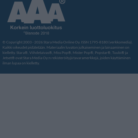
© Copyright 2003 - 2026 Stara Media Online Oy. ISSN 1795-8180 (verkkomedia).
Kaikki oikeudet pidätetään. Materiaalin luvaton julkaiseminen ja lainaaminen on
kielletty. Stara®, Viihdetaivas®, Miss Pop®, Mister Pop®, Popstar®, Tuubi® ja
Jetset® ovat Stara Media Oy:n rekisteröityjä tavaramerkkejä, joiden käyttäminen
ilman lupaa on kielletty.