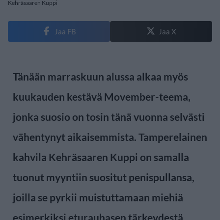
Kehräsaaren Kuppi
Jaa FB
Jaa X
Tänään marraskuun alussa alkaa myös
kuukauden kestävä Movember-teema,
jonka suosio on tosin tänä vuonna selvästi
vähentynyt aikaisemmista. Tamperelainen
kahvila Kehräsaaren Kuppi on samalla
tuonut myyntiin suositut penispullansa,
joilla se pyrkii muistuttamaan miehiä
esimerkiksi eturauhasen tärkeydestä.