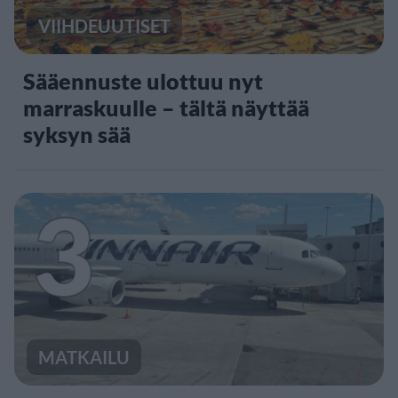
VIIHDEUUTISET
Sääennuste ulottuu nyt
marraskuulle – tältä näyttää
syksyn sää
3
MATKAILU