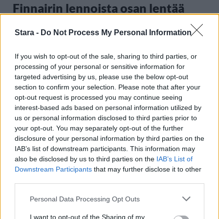
Finnairin lennoista osan lentää
jatkossa toinen lentoyhtiö –
Stara -
Do Not Process My Personal Information
matkustajille tärkeä rajoitus
If you wish to opt-out of the sale, sharing to third parties, or
processing of your personal or sensitive information for
4
targeted advertising by us, please use the below opt-out
section to confirm your selection. Please note that after your
opt-out request is processed you may continue seeing
interest-based ads based on personal information utilized by
us or personal information disclosed to third parties prior to
your opt-out. You may separately opt-out of the further
disclosure of your personal information by third parties on the
IAB’s list of downstream participants. This information may
UUTISET
also be disclosed by us to third parties on the
IAB’s List of
Downstream Participants
that may further disclose it to other
third parties.
Kela muuttaa terapiakäytäntöä
Personal Data Processing Opt Outs
I want to opt-out of the Sharing of my