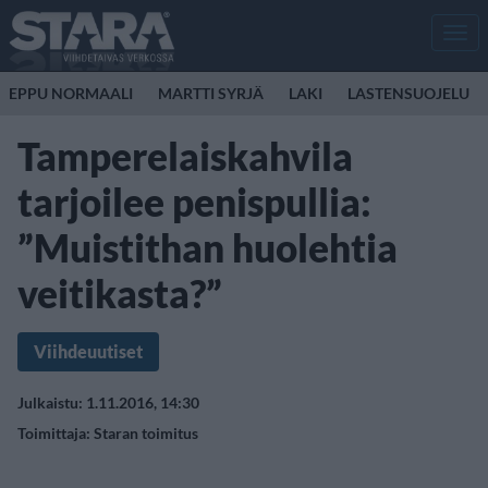
Men
EPPU NORMAALI
MARTTI SYRJÄ
LAKI
LASTENSUOJELU
Tamperelaiskahvila
tarjoilee penispullia:
”Muistithan huolehtia
veitikasta?”
Viihdeuutiset
Julkaistu: 1.11.2016, 14:30
Toimittaja:
Staran toimitus