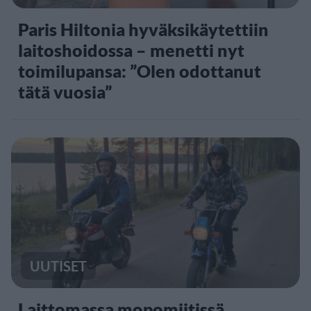
Paris Hiltonia hyväksikäytettiin
laitoshoidossa – menetti nyt
toimilupansa: ”Olen odottanut
tätä vuosia”
UUTISET
Laittomassa mopomiitissä