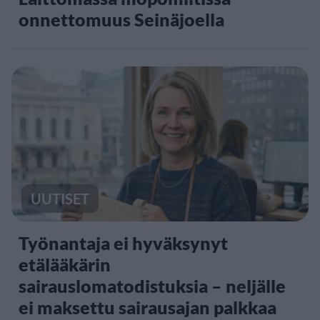
onnettomuus Seinäjoella
UUTISET
Työnantaja ei hyväksynyt
etälääkärin
sairauslomatodistuksia – neljälle
ei maksettu sairausajan palkkaa