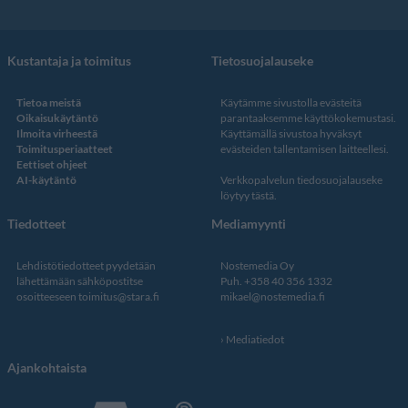
Kustantaja ja toimitus
Tietosuojalauseke
Tietoa meistä
Käytämme sivustolla evästeitä
Oikaisukäytäntö
parantaaksemme käyttökokemustasi.
Ilmoita virheestä
Käyttämällä sivustoa hyväksyt
Toimitusperiaatteet
evästeiden tallentamisen laitteellesi.
Eettiset ohjeet
AI-käytäntö
Verkkopalvelun
tiedosuojalauseke
löytyy tästä
.
Tiedotteet
Mediamyynti
Lehdistötiedotteet pyydetään
Nostemedia Oy
lähettämään sähköpostitse
Puh. +358 40 356 1332
osoitteeseen
toimitus@stara.fi
mikael@nostemedia.fi
Mediatiedot
Ajankohtaista