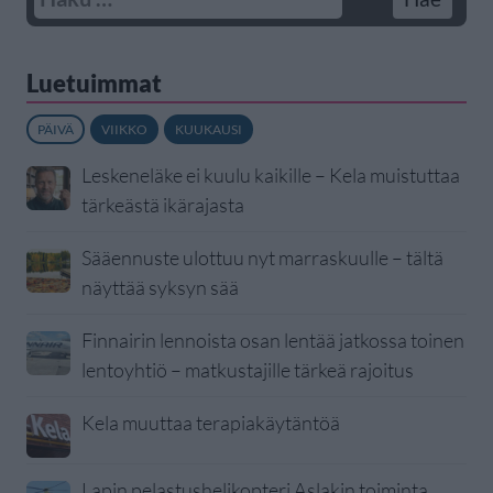
Luetuimmat
PÄIVÄ
VIIKKO
KUUKAUSI
Leskeneläke ei kuulu kaikille – Kela muistuttaa
tärkeästä ikärajasta
Sääennuste ulottuu nyt marraskuulle – tältä
näyttää syksyn sää
Finnairin lennoista osan lentää jatkossa toinen
lentoyhtiö – matkustajille tärkeä rajoitus
Kela muuttaa terapiakäytäntöä
Lapin pelastushelikopteri Aslakin toiminta