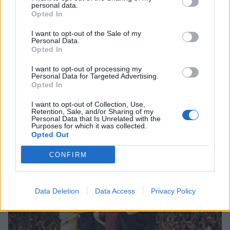
personal data.
5
Opted In
I want to opt-out of the Sale of my
Personal Data.
Opted In
I want to opt-out of processing my
Personal Data for Targeted Advertising.
Opted In
UUTISET
I want to opt-out of Collection, Use,
Retention, Sale, and/or Sharing of my
Personal Data that Is Unrelated with the
Purposes for which it was collected.
Lapin pelastushelikopteri Aslakin
Opted Out
toiminta päättyy – rahat loppuivat
CONFIRM
Data Deletion
Data Access
Privacy Policy