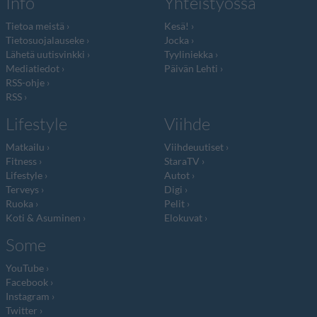
Info
Yhteistyössä
Tietoa meistä
Kesä!
Tietosuojalauseke
Jocka
Lähetä uutisvinkki
Tyyliniekka
Mediatiedot
Päivän Lehti
RSS-ohje
RSS
Lifestyle
Viihde
Matkailu
Viihdeuutiset
Fitness
StaraTV
Lifestyle
Autot
Terveys
Digi
Ruoka
Pelit
Koti & Asuminen
Elokuvat
Some
YouTube
Facebook
Instagram
Twitter