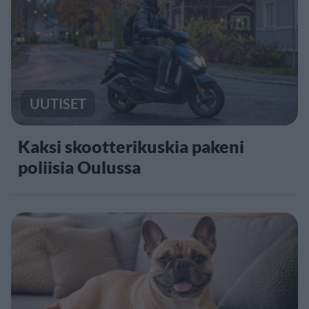
UUTISET
Kaksi skootterikuskia pakeni
poliisia Oulussa