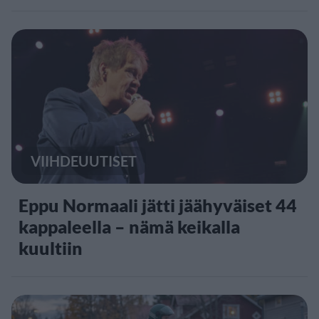
VIIHDEUUTISET
Eppu Normaali jätti jäähyväiset 44
kappaleella – nämä keikalla
kuultiin