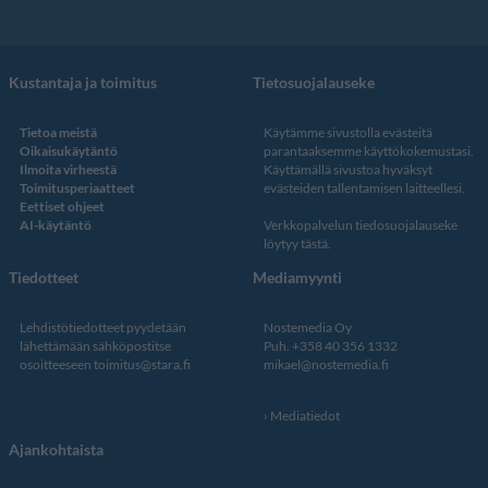
Kustantaja ja toimitus
Tietosuojalauseke
Tietoa meistä
Käytämme sivustolla evästeitä
Oikaisukäytäntö
parantaaksemme käyttökokemustasi.
Ilmoita virheestä
Käyttämällä sivustoa hyväksyt
Toimitusperiaatteet
evästeiden tallentamisen laitteellesi.
Eettiset ohjeet
AI-käytäntö
Verkkopalvelun
tiedosuojalauseke
löytyy tästä
.
Tiedotteet
Mediamyynti
Lehdistötiedotteet pyydetään
Nostemedia Oy
lähettämään sähköpostitse
Puh. +358 40 356 1332
osoitteeseen
toimitus@stara.fi
mikael@nostemedia.fi
Mediatiedot
Ajankohtaista