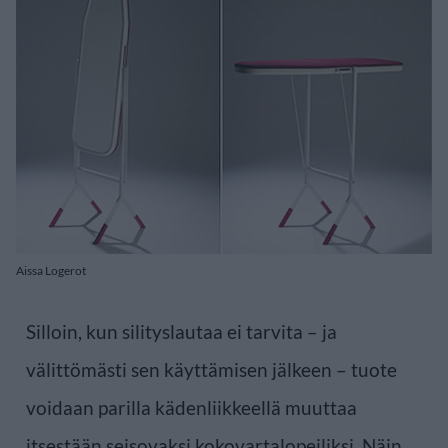
Aissa Logerot
Silloin, kun silityslautaa ei tarvita – ja
välittömästi sen käyttämisen jälkeen – tuote
voidaan parilla kädenliikkeellä muuttaa
itsestään seisovaksi kokovartalopeiliksi. Näin