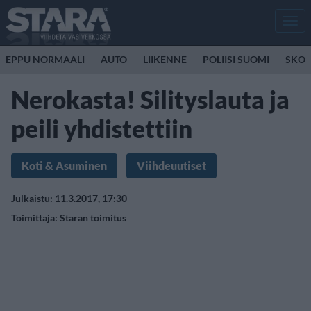
Men
EPPU NORMAALI
AUTO
LIIKENNE
POLIISI SUOMI
SKOO
Nerokasta! Silityslauta ja
peili yhdistettiin
Koti & Asuminen
Viihdeuutiset
Julkaistu: 11.3.2017, 17:30
Toimittaja:
Staran toimitus