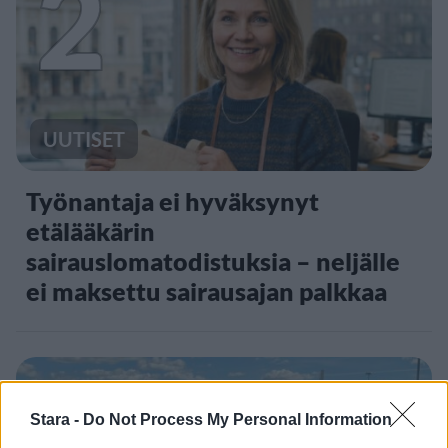
2
UUTISET
Työnantaja ei hyväksynyt
etälääkärin
sairauslomatodistuksia – neljälle
ei maksettu sairausajan palkkaa
3
Stara -
Do Not Process My Personal Information