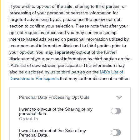
If you wish to opt-out of the sale, sharing to third parties, or
processing of your personal or sensitive information for
targeted advertising by us, please use the below opt-out
section to confirm your selection. Please note that after your
MATKAILU
opt-out request is processed you may continue seeing
interest-based ads based on personal information utilized by
us or personal information disclosed to third parties prior to
Finnairin lennoista osan lentää
your opt-out. You may separately opt-out of the further
jatkossa toinen lentoyhtiö –
disclosure of your personal information by third parties on the
IAB’s list of downstream participants. This information may
matkustajille tärkeä rajoitus
also be disclosed by us to third parties on the
IAB’s List of
Downstream Participants
that may further disclose it to other
third parties.
4
Personal Data Processing Opt Outs
I want to opt-out of the Sharing of my
personal data.
Opted In
I want to opt-out of the Sale of my
Personal Data.