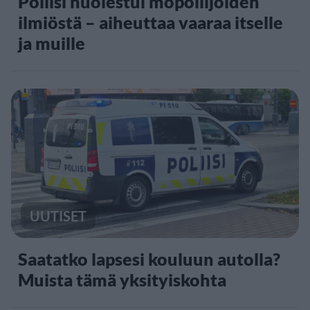
Poliisi huolestui mopoilijoiden
ilmiöstä – aiheuttaa vaaraa itselle
ja muille
UUTISET
Saatatko lapsesi kouluun autolla?
Muista tämä yksityiskohta