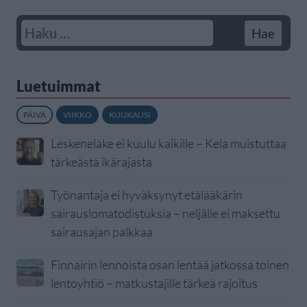
Luetuimmat
PÄIVÄ
VIIKKO
KUUKAUSI
Leskeneläke ei kuulu kaikille – Kela muistuttaa
tärkeästä ikärajasta
Työnantaja ei hyväksynyt etälääkärin
sairauslomatodistuksia – neljälle ei maksettu
sairausajan palkkaa
Finnairin lennoista osan lentää jatkossa toinen
lentoyhtiö – matkustajille tärkeä rajoitus