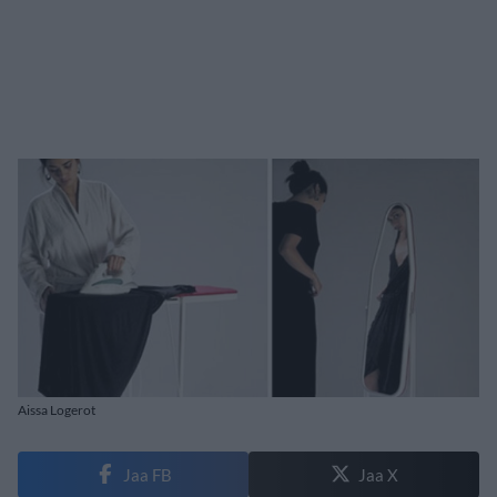
Aissa Logerot
Jaa FB
Jaa X