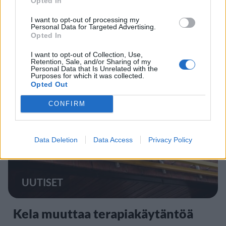
Opted In
UUTISET
I want to opt-out of processing my
Personal Data for Targeted Advertising.
Opted In
Lapin pelastushelikopteri Aslakin
toiminta päättyy – rahat loppuivat
I want to opt-out of Collection, Use,
Retention, Sale, and/or Sharing of my
Personal Data that Is Unrelated with the
Purposes for which it was collected.
Opted Out
5
CONFIRM
Data Deletion
Data Access
Privacy Policy
UUTISET
Kela muuttaa terapiakäytäntöä