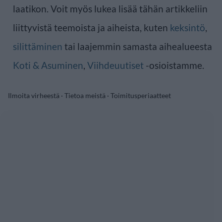
laatikon. Voit myös lukea lisää tähän artikkeliin
liittyvistä teemoista ja aiheista, kuten
keksintö
,
silittäminen
tai laajemmin samasta aihealueesta
Koti & Asuminen
,
Viihdeuutiset
-osioistamme.
Ilmoita virheestä
·
Tietoa meistä
·
Toimitusperiaatteet