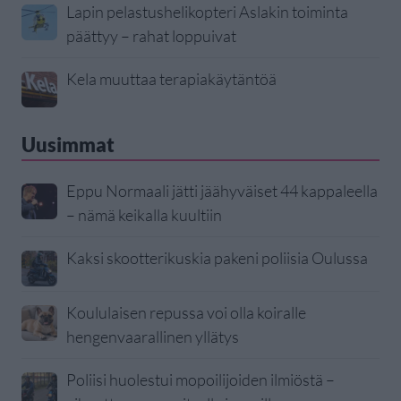
Lapin pelastushelikopteri Aslakin toiminta
päättyy – rahat loppuivat
Kela muuttaa terapiakäytäntöä
Uusimmat
Eppu Normaali jätti jäähyväiset 44 kappaleella
– nämä keikalla kuultiin
Kaksi skootterikuskia pakeni poliisia Oulussa
Koululaisen repussa voi olla koiralle
hengenvaarallinen yllätys
Poliisi huolestui mopoilijoiden ilmiöstä –