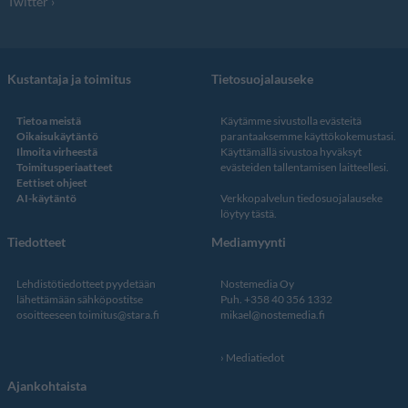
Twitter
Kustantaja ja toimitus
Tietosuojalauseke
Tietoa meistä
Käytämme sivustolla evästeitä
Oikaisukäytäntö
parantaaksemme käyttökokemustasi.
Ilmoita virheestä
Käyttämällä sivustoa hyväksyt
Toimitusperiaatteet
evästeiden tallentamisen laitteellesi.
Eettiset ohjeet
AI-käytäntö
Verkkopalvelun
tiedosuojalauseke
löytyy tästä
.
Tiedotteet
Mediamyynti
Lehdistötiedotteet pyydetään
Nostemedia Oy
lähettämään sähköpostitse
Puh. +358 40 356 1332
osoitteeseen
toimitus@stara.fi
mikael@nostemedia.fi
Mediatiedot
Ajankohtaista