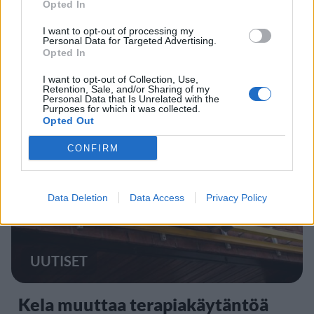
Opted In
UUTISET
I want to opt-out of processing my
Personal Data for Targeted Advertising.
Opted In
Lapin pelastushelikopteri Aslakin
I want to opt-out of Collection, Use,
toiminta päättyy – rahat loppuivat
Retention, Sale, and/or Sharing of my
Personal Data that Is Unrelated with the
Purposes for which it was collected.
Opted Out
5
CONFIRM
Data Deletion
Data Access
Privacy Policy
UUTISET
Kela muuttaa terapiakäytäntöä