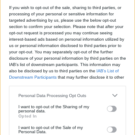
If you wish to opt-out of the sale, sharing to third parties, or
processing of your personal or sensitive information for
targeted advertising by us, please use the below opt-out
section to confirm your selection. Please note that after your
MATKAILU
opt-out request is processed you may continue seeing
interest-based ads based on personal information utilized by
us or personal information disclosed to third parties prior to
Finnairin lennoista osan lentää
your opt-out. You may separately opt-out of the further
jatkossa toinen lentoyhtiö –
disclosure of your personal information by third parties on the
IAB’s list of downstream participants. This information may
matkustajille tärkeä rajoitus
also be disclosed by us to third parties on the
IAB’s List of
Downstream Participants
that may further disclose it to other
third parties.
4
Personal Data Processing Opt Outs
I want to opt-out of the Sharing of my
personal data.
Opted In
I want to opt-out of the Sale of my
Personal Data.