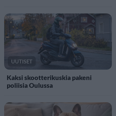
UUTISET
Kaksi skootterikuskia pakeni
poliisia Oulussa