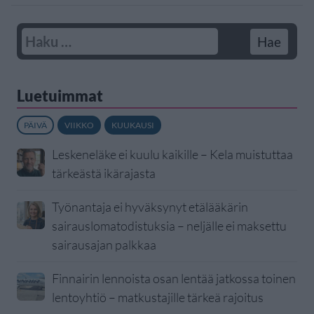
Luetuimmat
PÄIVÄ
VIIKKO
KUUKAUSI
Leskeneläke ei kuulu kaikille – Kela muistuttaa
tärkeästä ikärajasta
Työnantaja ei hyväksynyt etälääkärin
sairauslomatodistuksia – neljälle ei maksettu
sairausajan palkkaa
Finnairin lennoista osan lentää jatkossa toinen
lentoyhtiö – matkustajille tärkeä rajoitus