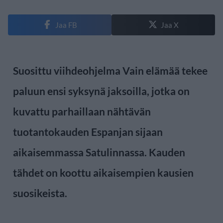
Jaa FB
Jaa X
Suosittu viihdeohjelma Vain elämää tekee
paluun ensi syksynä jaksoilla, jotka on
kuvattu parhaillaan nähtävän
tuotantokauden Espanjan sijaan
aikaisemmassa Satulinnassa. Kauden
tähdet on koottu aikaisempien kausien
suosikeista.