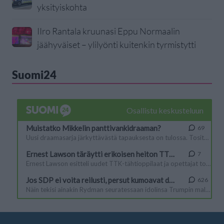
yksityiskohta
IIro Rantala kruunasi Eppu Normaalin
jäähyväiset – ylilyönti kuitenkin tyrmistytti
Suomi24