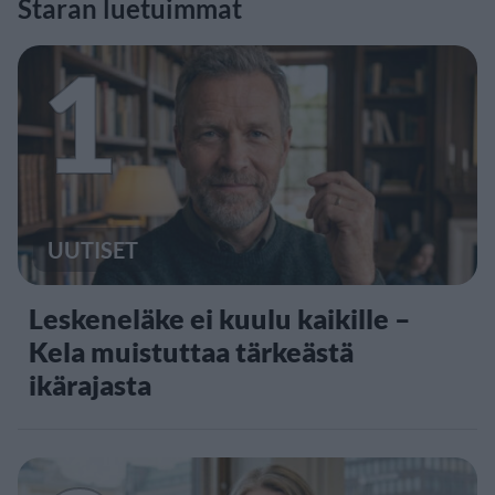
Staran luetuimmat
1
UUTISET
Leskeneläke ei kuulu kaikille –
Kela muistuttaa tärkeästä
ikärajasta