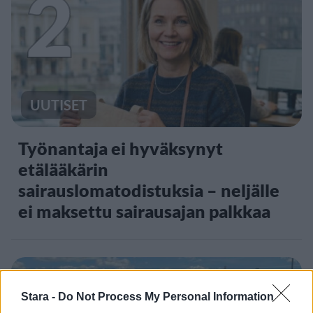
2
UUTISET
Työnantaja ei hyväksynyt
etälääkärin
sairauslomatodistuksia – neljälle
ei maksettu sairausajan palkkaa
3
Stara -
Do Not Process My Personal Information