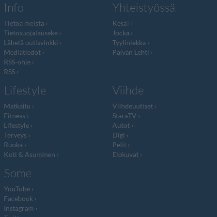
Info
Yhteistyössä
Tietoa meistä
Kesä!
Tietosuojalauseke
Jocka
Lähetä uutisvinkki
Tyyliniekka
Mediatiedot
Päivän Lehti
RSS-ohje
RSS
Lifestyle
Viihde
Matkailu
Viihdeuutiset
Fitness
StaraTV
Lifestyle
Autot
Terveys
Digi
Ruoka
Pelit
Koti & Asuminen
Elokuvat
Some
YouTube
Facebook
Instagram