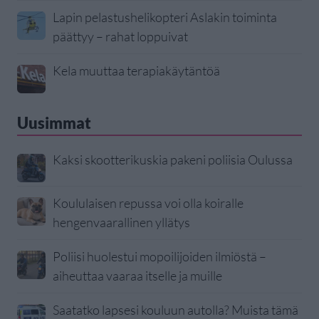
Lapin pelastushelikopteri Aslakin toiminta
päättyy – rahat loppuivat
Kela muuttaa terapiakäytäntöä
Uusimmat
Kaksi skootterikuskia pakeni poliisia Oulussa
Koululaisen repussa voi olla koiralle
hengenvaarallinen yllätys
Poliisi huolestui mopoilijoiden ilmiöstä –
aiheuttaa vaaraa itselle ja muille
Saatatko lapsesi kouluun autolla? Muista tämä