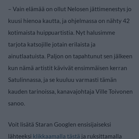
– Vain elämää on ollut Nelosen jättimenestys jo
kuusi hienoa kautta, ja ohjelmassa on nähty 42
kotimaista huippuartistia. Nyt halusimme
tarjota katsojille jotain erilaista ja
ainutlaatuista. Paljon on tapahtunut sen jälkeen
kun nämä artistit kävivät ensimmäisen kerran
Satulinnassa, ja se kuuluu varmasti tämän
kauden tarinoissa, kanavajohtaja Ville Toivonen
sanoo.
Voit lisätä Staran Googlen ensisijaiseksi
lähteeksi
klikkaamalla tästä
ja ruksittamalla