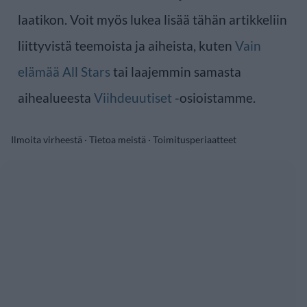
laatikon. Voit myös lukea lisää tähän artikkeliin
liittyvistä teemoista ja aiheista, kuten
Vain
elämää All Stars
tai laajemmin samasta
aihealueesta
Viihdeuutiset
-osioistamme.
Ilmoita virheestä
·
Tietoa meistä
·
Toimitusperiaatteet