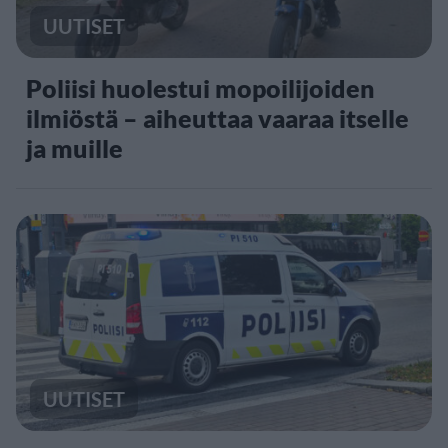
UUTISET
Poliisi huolestui mopoilijoiden
ilmiöstä – aiheuttaa vaaraa itselle
ja muille
UUTISET