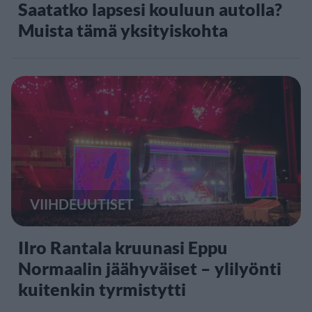
Saatatko lapsesi kouluun autolla?
Muista tämä yksityiskohta
VIIHDEUUTISET
IIro Rantala kruunasi Eppu
Normaalin jäähyväiset – ylilyönti
kuitenkin tyrmistytti