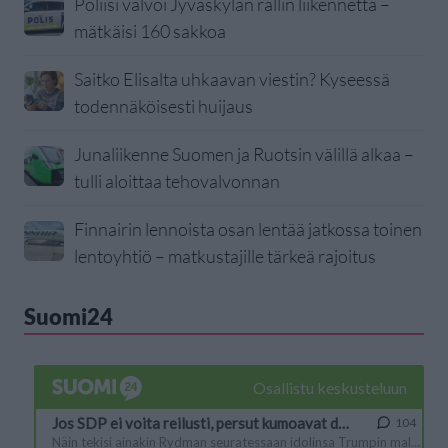
Poliisi valvoi Jyväskylän rallin liikennettä –
mätkäisi 160 sakkoa
Saitko Elisalta uhkaavan viestin? Kyseessä
todennäköisesti huijaus
Junaliikenne Suomen ja Ruotsin välillä alkaa –
tulli aloittaa tehovalvonnan
Finnairin lennoista osan lentää jatkossa toinen
lentoyhtiö – matkustajille tärkeä rajoitus
Suomi24