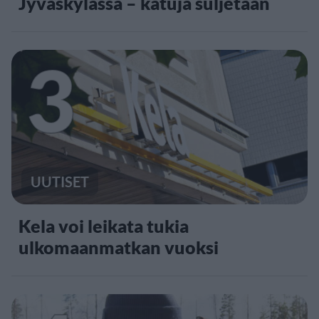
Jyväskylässä – katuja suljetaan
3
UUTISET
Kela voi leikata tukia
ulkomaanmatkan vuoksi