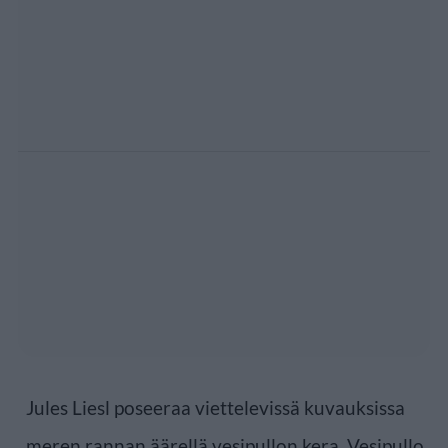
Jules Liesl poseeraa viettelevissä kuvauksissa
meren rannan äärellä vesipullon kera. Vesipullo