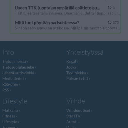
Info
Yhteistyössä
Tietoa meistä
Kesä!
Tietosuojalauseke
Jocka
Lähetä uutisvinkki
Tyyliniekka
Mediatiedot
Päivän Lehti
RSS-ohje
RSS
Lifestyle
Viihde
Matkailu
Viihdeuutiset
Fitness
StaraTV
Lifestyle
Autot
Terveys
Digi