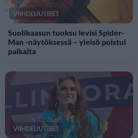
VIIHDEUUTISET
Suolikaasun tuoksu levisi Spider-
Man -näytöksessä – yleisö poistui
paikalta
VIIHDEUUTISET