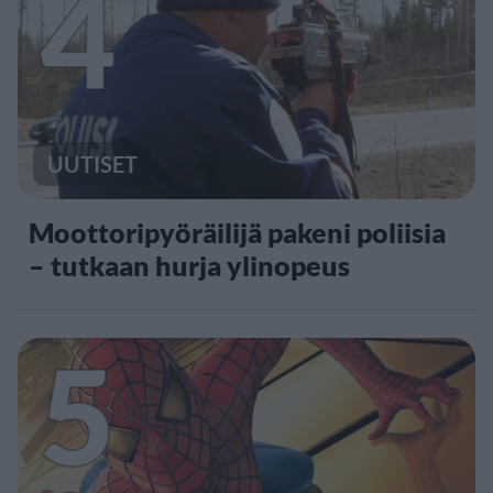
4
UUTISET
Moottoripyöräilijä pakeni poliisia
– tutkaan hurja ylinopeus
5