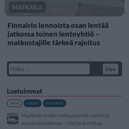
MATKAILU
Finnairin lennoista osan lentää
jatkossa toinen lentoyhtiö –
matkustajille tärkeä rajoitus
Luetuimmat
PÄIVÄ
VIIKKO
KUUKAUSI
Maailman eniten matkustaneet valitsivat
suosikkikohteensa – yllättävä voittaja