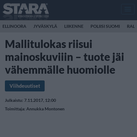
Men
ELLINOORA
JYVÄSKYLÄ
LIIKENNE
POLIISI SUOMI
RALL
Mallitulokas riisui
mainoskuviiin – tuote jäi
vähemmälle huomiolle
Viihdeuutiset
Julkaistu: 7.11.2017, 12:00
Toimittaja:
Annukka Montonen