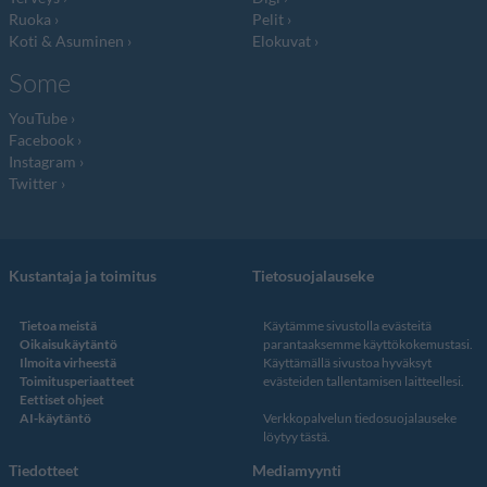
Ruoka
Pelit
Koti & Asuminen
Elokuvat
Some
YouTube
Facebook
Instagram
Twitter
Kustantaja ja toimitus
Tietosuojalauseke
Tietoa meistä
Käytämme sivustolla evästeitä
Oikaisukäytäntö
parantaaksemme käyttökokemustasi.
Ilmoita virheestä
Käyttämällä sivustoa hyväksyt
Toimitusperiaatteet
evästeiden tallentamisen laitteellesi.
Eettiset ohjeet
AI-käytäntö
Verkkopalvelun
tiedosuojalauseke
löytyy tästä
.
Tiedotteet
Mediamyynti