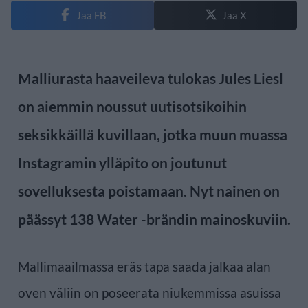
Jaa FB
Jaa X
Malliurasta haaveileva tulokas Jules Liesl
on aiemmin noussut uutisotsikoihin
seksikkäillä kuvillaan, jotka muun muassa
Instagramin ylläpito on joutunut
sovelluksesta poistamaan. Nyt nainen on
päässyt 138 Water -brändin mainoskuviin.
Mallimaailmassa eräs tapa saada jalkaa alan
oven väliin on poseerata niukemmissa asuissa