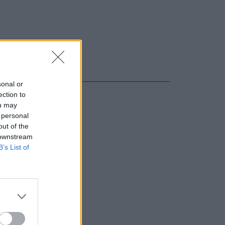
sonal or
ection to
ou may
 personal
out of the
 downstream
B’s List of