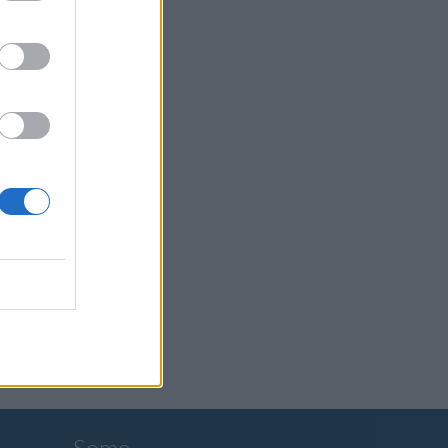
eistä?
iesl
alla
jalkaa alan oven