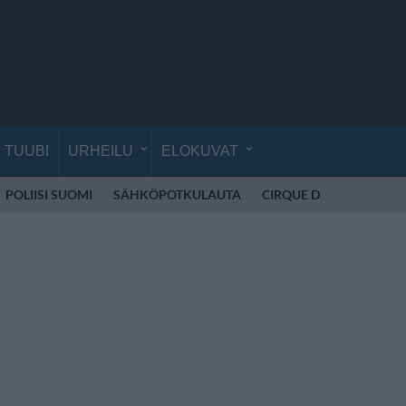
TUUBI
URHEILU
ELOKUVAT
POLIISI SUOMI
SÄHKÖPOTKULAUTA
CIRQUE DU SOLEIL
K