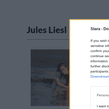
Jules Liesl
Stara -
Do
If you wish 
sensitive in
confirm you
continue se
information 
further disc
participants
Downstream 
Persona
I want t