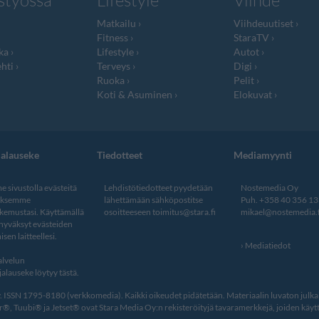
styössä
Lifestyle
Viihde
Matkailu
Viihdeuutiset
Fitness
StaraTV
ka
Lifestyle
Autot
hti
Terveys
Digi
Ruoka
Pelit
Koti & Asuminen
Elokuvat
jalauseke
Tiedotteet
Mediamyynti
 sivustolla evästeitä
Lehdistötiedotteet pyydetään
Nostemedia Oy
aksemme
lähettämään sähköpostitse
Puh. +358 40 356 1
kemustasi. Käyttämällä
osoitteeseen
toimitus@stara.fi
mikael@nostemedia.f
 hyväksyt evästeiden
isen laitteellesi.
Mediatiedot
lvelun
alauseke löytyy tästä
.
ISSN 1795-8180 (verkkomedia). Kaikki oikeudet pidätetään. Materiaalin luvaton julkais
, Tuubi® ja Jetset® ovat Stara Media Oy:n rekisteröityjä tavaramerkkejä, joiden käytt