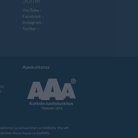
Some
YouTube
Facebook
Instagram
Twitter
Ajankohtaista
332
i
eminen ja lainaaminen on kielletty. Stara®,
äminen ilman lupaa on kielletty.