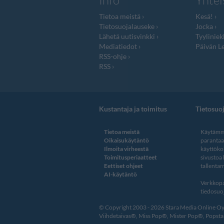
Info
Yhtei
Tietoa meistä
Kesä!
Tietosuojalauseke
Jocka
Lähetä uutisvinkki
Tyyliniek
Mediatiedot
Päivän Le
RSS-ohje
RSS
Kustantaja ja toimitus
Tietosuo
Tietoa meistä
Käytämme
Oikaisukäytäntö
paranta
Ilmoita virheestä
käyttöko
Toimitusperiaatteet
sivustoa
Eettiset ohjeet
tallentam
AI-käytäntö
Verkkopa
tiedosuoj
© Copyright 2003 - 2026 Stara Media Online Oy. 
Viihdetaivas®, Miss Pop®, Mister Pop®, Popstar®