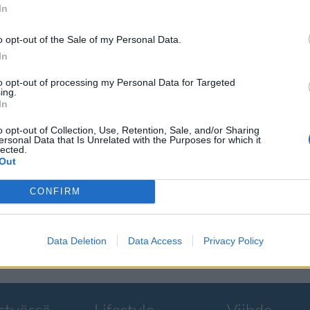
In
Viihdeuutiset
o opt-out of the Sale of my Personal Data.
12.10.2017, 18:00
In
Kangas loppui bikin
to opt-out of processing my Personal Data for Targeted
ing.
In
 jäi
Mallitulokas Jules L
o opt-out of Collection, Use, Retention, Sale, and/or Sharing
le
käänsi katseet rann
ersonal Data that Is Unrelated with the Purposes for which it
lected.
Out
l on aiemmin
Mallimaailmassa eräs tapa saada 
CONFIRM
väliin on poseerata
Data Deletion
Data Access
Privacy Policy