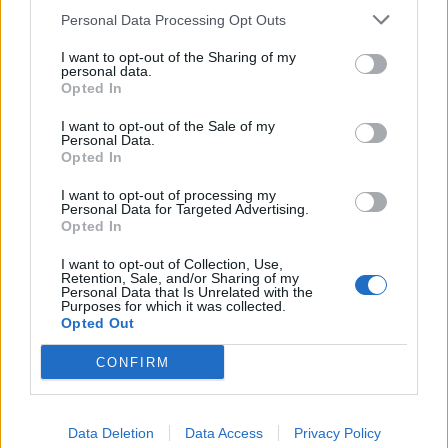
matkustajille tärkeä rajoitus
Personal Data Processing Opt Outs
I want to opt-out of the Sharing of my
personal data.
3
Opted In
I want to opt-out of the Sale of my
Personal Data.
Opted In
I want to opt-out of processing my
Personal Data for Targeted Advertising.
Opted In
UUTISET
I want to opt-out of Collection, Use,
Retention, Sale, and/or Sharing of my
Personal Data that Is Unrelated with the
Purposes for which it was collected.
Kela voi leikata tukia
Opted Out
ulkomaanmatkan vuoksi
CONFIRM
Data Deletion
Data Access
Privacy Policy