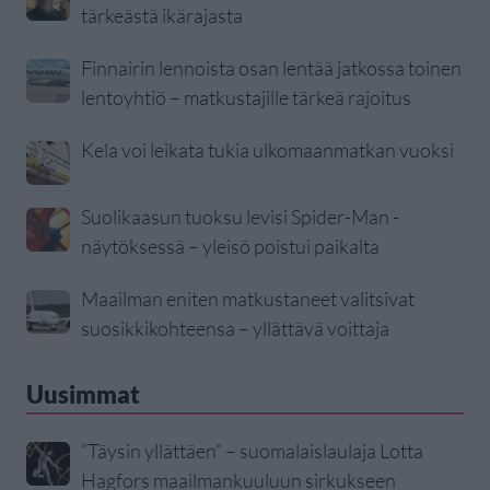
tärkeästä ikärajasta
Finnairin lennoista osan lentää jatkossa toinen
lentoyhtiö – matkustajille tärkeä rajoitus
Kela voi leikata tukia ulkomaanmatkan vuoksi
Suolikaasun tuoksu levisi Spider-Man -
näytöksessä – yleisö poistui paikalta
Maailman eniten matkustaneet valitsivat
suosikkikohteensa – yllättävä voittaja
Uusimmat
”Täysin yllättäen” – suomalaislaulaja Lotta
Hagfors maailmankuuluun sirkukseen