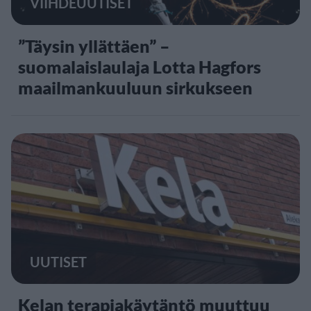
VIIHDEUUTISET
”Täysin yllättäen” –
suomalaislaulaja Lotta Hagfors
maailmankuuluun sirkukseen
UUTISET
Kelan terapiakäytäntö muuttuu