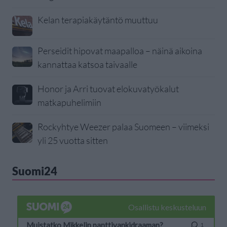
Kelan terapiakäytäntö muuttuu
Perseidit hipovat maapalloa – näinä aikoina
kannattaa katsoa taivaalle
Honor ja Arri tuovat elokuvatyökalut
matkapuhelimiin
Rockyhtye Weezer palaa Suomeen – viimeksi
yli 25 vuotta sitten
Suomi24