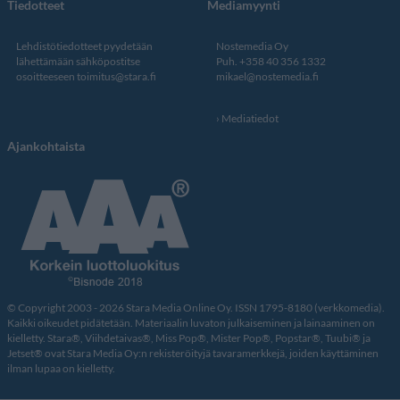
Tiedotteet
Mediamyynti
Lehdistötiedotteet pyydetään
Nostemedia Oy
lähettämään sähköpostitse
Puh. +358 40 356 1332
osoitteeseen
toimitus@stara.fi
mikael@nostemedia.fi
Mediatiedot
Ajankohtaista
© Copyright 2003 - 2026 Stara Media Online Oy. ISSN 1795-8180 (verkkomedia).
Kaikki oikeudet pidätetään. Materiaalin luvaton julkaiseminen ja lainaaminen on
kielletty. Stara®, Viihdetaivas®, Miss Pop®, Mister Pop®, Popstar®, Tuubi® ja
Jetset® ovat Stara Media Oy:n rekisteröityjä tavaramerkkejä, joiden käyttäminen
ilman lupaa on kielletty.