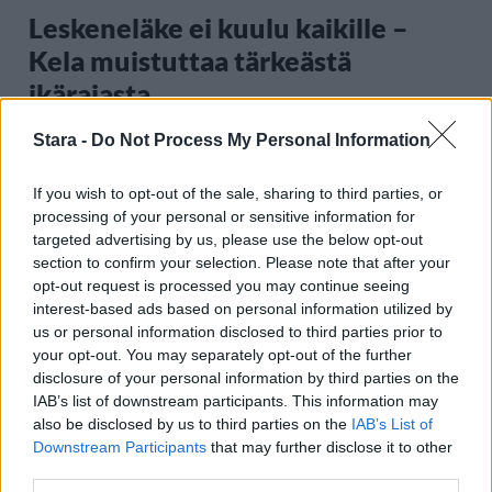
Leskeneläke ei kuulu kaikille –
Kela muistuttaa tärkeästä
ikärajasta
Stara -
Do Not Process My Personal Information
2
If you wish to opt-out of the sale, sharing to third parties, or
processing of your personal or sensitive information for
targeted advertising by us, please use the below opt-out
section to confirm your selection. Please note that after your
opt-out request is processed you may continue seeing
interest-based ads based on personal information utilized by
us or personal information disclosed to third parties prior to
your opt-out. You may separately opt-out of the further
MATKAILU
disclosure of your personal information by third parties on the
IAB’s list of downstream participants. This information may
also be disclosed by us to third parties on the
IAB’s List of
Finnairin lennoista osan lentää
Downstream Participants
that may further disclose it to other
jatkossa toinen lentoyhtiö –
third parties.