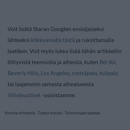
Voit lisätä Staran Googlen ensisijaiseksi
lähteeksi
klikkaamalla tästä
ja ruksittamalla
laatikon. Voit myös lukea lisää tähän artikkeliin
liittyvistä teemoista ja aiheista, kuten
Bel Air
,
Beverly Hills
,
Los Angeles
,
metsäpalo
,
tulipalo
tai laajemmin samasta aihealueesta
Viihdeuutiset
-osioistamme.
Ilmoita virheestä
·
Tietoa meistä
·
Toimitusperiaatteet