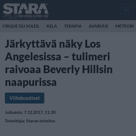
Men
CIRQUE DU SOLEIL
KELA
TERAPIA
AVARUUS
METEORI
Järkyttävä näky Los
Angelesissa – tulimeri
raivoaa Beverly Hillsin
naapurissa
Viihdeuutiset
Julkaistu: 7.12.2017, 11:30
Toimittaja:
Staran toimitus