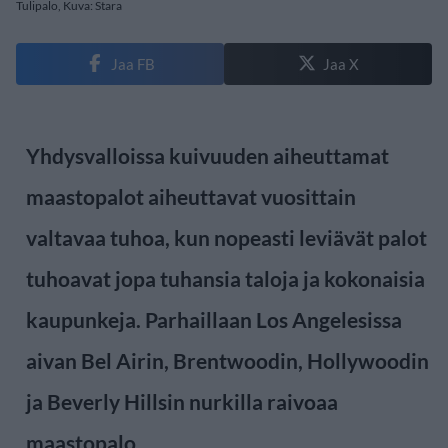
Tulipalo, Kuva: Stara
Jaa FB
Jaa X
Yhdysvalloissa kuivuuden aiheuttamat
maastopalot aiheuttavat vuosittain
valtavaa tuhoa, kun nopeasti leviävät palot
tuhoavat jopa tuhansia taloja ja kokonaisia
kaupunkeja. Parhaillaan Los Angelesissa
aivan Bel Airin, Brentwoodin, Hollywoodin
ja Beverly Hillsin nurkilla raivoaa
maastopalo.