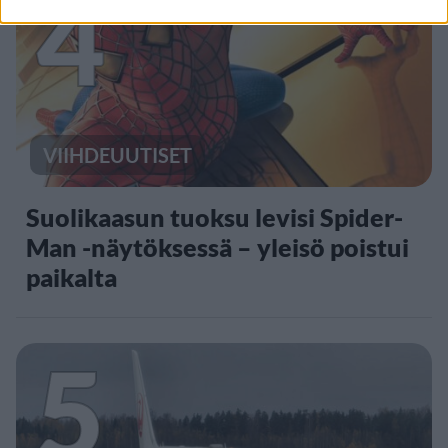
4
VIIHDEUUTISET
Suolikaasun tuoksu levisi Spider-
Man -näytöksessä – yleisö poistui
paikalta
5