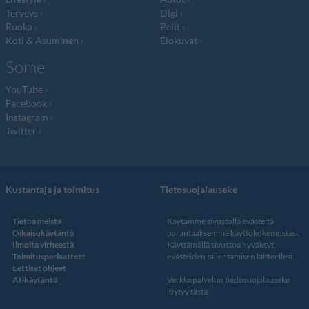
Terveys
Digi
Ruoka
Pelit
Koti & Asuminen
Elokuvat
Some
YouTube
Facebook
Instagram
Twitter
Kustantaja ja toimitus
Tietosuojalauseke
Tietoa meistä
Käytämme sivustolla evästeitä
Oikaisukäytäntö
parantaaksemme käyttökokemustasi.
Ilmoita virheestä
Käyttämällä sivustoa hyväksyt
Toimitusperiaatteet
evästeiden tallentamisen laitteellesi.
Eettiset ohjeet
AI-käytäntö
Verkkopalvelun
tiedosuojalauseke
löytyy tästä
.