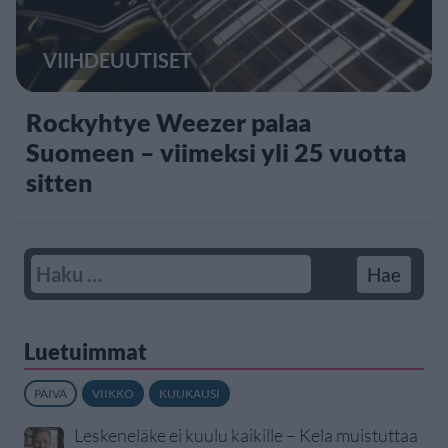
VIIHDEUUTISET
Rockyhtye Weezer palaa
Suomeen – viimeksi yli 25 vuotta
sitten
Luetuimmat
PÄIVÄ
VIIKKO
KUUKAUSI
Leskeneläke ei kuulu kaikille – Kela muistuttaa