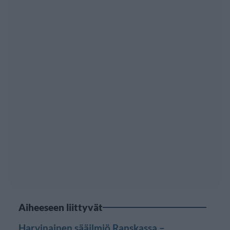
Aiheeseen liittyvät
Harvinainen sääilmiö Ranskassa –