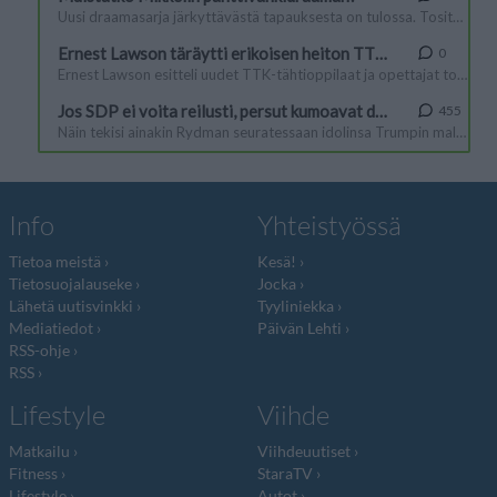
Info
Yhteistyössä
Tietoa meistä
Kesä!
Tietosuojalauseke
Jocka
Lähetä uutisvinkki
Tyyliniekka
Mediatiedot
Päivän Lehti
RSS-ohje
RSS
Lifestyle
Viihde
Matkailu
Viihdeuutiset
Fitness
StaraTV
Lifestyle
Autot