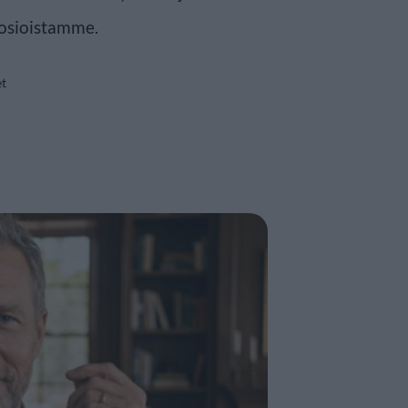
osioistamme.
et