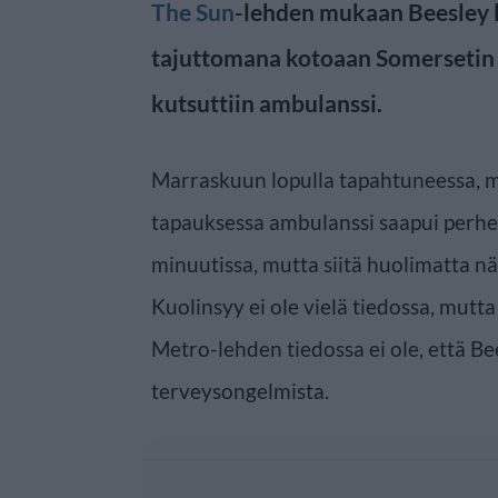
The Sun
-lehden mukaan Beesley l
tajuttomana kotoaan Somersetin 
kutsuttiin ambulanssi.
Marraskuun lopulla tapahtuneessa, mu
tapauksessa ambulanssi saapui perh
minuutissa, mutta siitä huolimatta nä
Kuolinsyy ei ole vielä tiedossa, mutta
Metro-lehden tiedossa ei ole, että Bee
terveysongelmista.