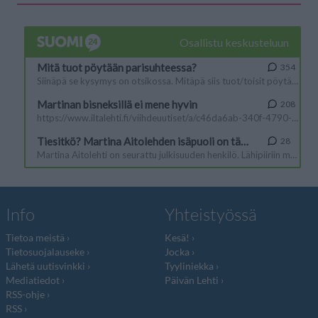
Info
Yhteistyössä
Tietoa meistä
Kesä!
Tietosuojalauseke
Jocka
Lähetä uutisvinkki
Tyyliniekka
Mediatiedot
Päivän Lehti
RSS-ohje
RSS