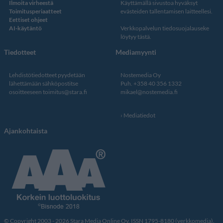
Ilmoita virheestä
Käyttämällä sivustoa hyväksyt
Toimitusperiaatteet
evästeiden tallentamisen laitteellesi.
Eettiset ohjeet
AI-käytäntö
Verkkopalvelun
tiedosuojalauseke
löytyy tästä
.
Tiedotteet
Mediamyynti
Lehdistötiedotteet pyydetään
Nostemedia Oy
lähettämään sähköpostitse
Puh. +358 40 356 1332
osoitteeseen
toimitus@stara.fi
mikael@nostemedia.fi
Mediatiedot
Ajankohtaista
© Copyright 2003 - 2026 Stara Media Online Oy. ISSN 1795-8180 (verkkomedia).