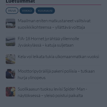
Luetuimmat
PÄIVÄ
VIIKKO
KUUKAUSI
Maailman eniten matkustaneet valitsivat
suosikkikohteensa – yllättävä voittaja
F/A-18 Hornet jyrähtää ylilennolle
Jyväskylässä – katuja suljetaan
Kela voi leikata tukia ulkomaanmatkan vuoksi
Moottoripyöräilijä pakeni poliisia – tutkaan
hurja ylinopeus
Suolikaasun tuoksu levisi Spider-Man -
näytöksessä – yleisö poistui paikalta