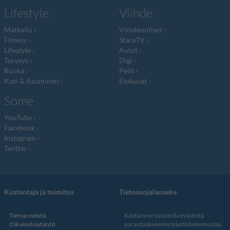
Lifestyle
Viihde
Matkailu
Viihdeuutiset
Fitness
StaraTV
Lifestyle
Autot
Terveys
Digi
Ruoka
Pelit
Koti & Asuminen
Elokuvat
Some
YouTube
Facebook
Instagram
Twitter
Kustantaja ja toimitus
Tietosuojalauseke
Tietoa meistä
Käytämme sivustolla evästeitä
Oikaisukäytäntö
parantaaksemme käyttökokemustasi.