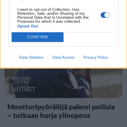
Kela voi leikata tukia
I want to opt-out of Collection, Use,
Retention, Sale, and/or Sharing of my
ulkomaanmatkan vuoksi
Personal Data that Is Unrelated with the
Purposes for which it was collected.
Opted Out
CONFIRM
4
Data Deletion
Data Access
Privacy Policy
UUTISET
Moottoripyöräilijä pakeni poliisia
– tutkaan hurja ylinopeus