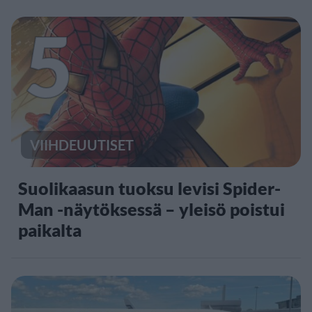
5
VIIHDEUUTISET
Suolikaasun tuoksu levisi Spider-
Man -näytöksessä – yleisö poistui
paikalta