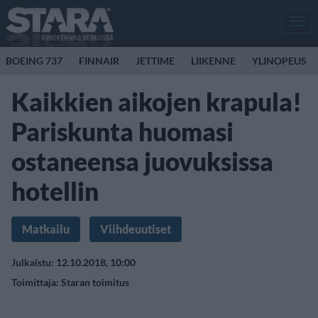
Men
BOEING 737
FINNAIR
JETTIME
LIIKENNE
YLINOPEUS
Kaikkien aikojen krapula!
Pariskunta huomasi
ostaneensa juovuksissa
hotellin
Matkailu
Viihdeuutiset
Julkaistu: 12.10.2018, 10:00
Toimittaja:
Staran toimitus