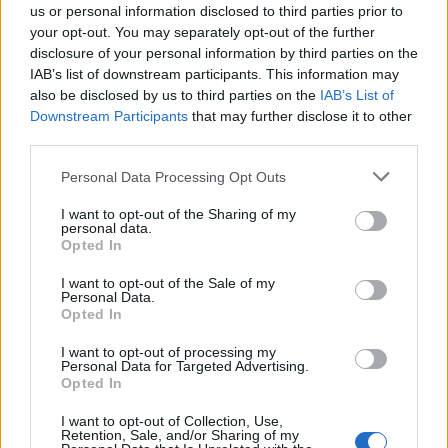
us or personal information disclosed to third parties prior to
your opt-out. You may separately opt-out of the further
disclosure of your personal information by third parties on the
Viihdeuutiset
IAB’s list of downstream participants. This information may
also be disclosed by us to third parties on the
IAB’s List of
9.4.2021, 20:00
Downstream Participants
that may further disclose it to other
third parties.
Kruunaaminen muuttui
Personal Data Processing Opt Outs
skandaaliksi – Mrs. Worldin voitto
I want to opt-out of the Sharing of my
personal data.
riistettiin yllättäen kesken
Opted In
seremonian
I want to opt-out of the Sale of my
Personal Data.
Opted In
I want to opt-out of processing my
Personal Data for Targeted Advertising.
Opted In
I want to opt-out of Collection, Use,
Retention, Sale, and/or Sharing of my