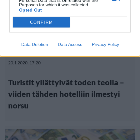
Personal Data that Is Unrelated with the
Purposes for which it was collected.
Opted Out
CONFIRM
Data Deletion
Data Access
Privacy Policy
Matkailu
Viihdeuutiset
20.1.2020, 17:20
Turistit yllättyivät toden teolla –
viiden tähden hotelliin ilmestyi
norsu