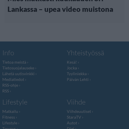
Lankassa – upea video muistona
Info
Yhteistyössä
Tietoa meistä
Kesä!
Tietosuojalauseke
Jocka
Lähetä uutisvinkki
Tyyliniekka
Mediatiedot
Päivän Lehti
RSS-ohje
RSS
Lifestyle
Viihde
Matkailu
Viihdeuutiset
Fitness
StaraTV
Lifestyle
Autot
Terveys
Digi