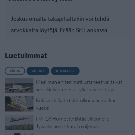
Joskus omalta takapihaltakin voi tehdä
arvokkaita löytöjä. Erään Sri Lankassa
Luetuimmat
PÄIVÄ
VIIKKO
KUUKAUSI
Maailman eniten matkustaneet valitsivat
suosikkikohteensa – yllättävä voittaja
Kela voi leikata tukia ulkomaanmatkan
vuoksi
F/A-18 Hornet jyrähtää ylilennolle
Jyväskylässä – katuja suljetaan