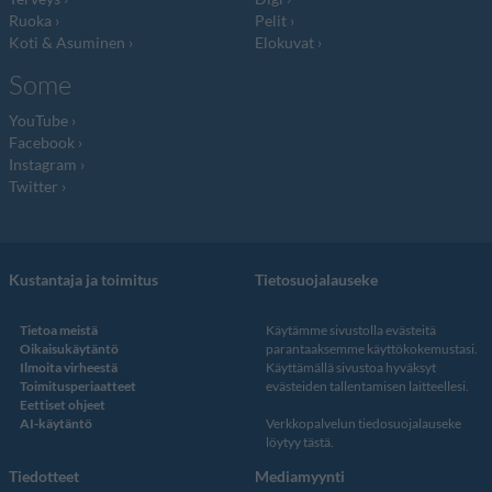
Ruoka
Pelit
Koti & Asuminen
Elokuvat
Some
YouTube
Facebook
Instagram
Twitter
Kustantaja ja toimitus
Tietosuojalauseke
Tietoa meistä
Käytämme sivustolla evästeitä
Oikaisukäytäntö
parantaaksemme käyttökokemustasi.
Ilmoita virheestä
Käyttämällä sivustoa hyväksyt
Toimitusperiaatteet
evästeiden tallentamisen laitteellesi.
Eettiset ohjeet
AI-käytäntö
Verkkopalvelun
tiedosuojalauseke
löytyy tästä
.
Tiedotteet
Mediamyynti