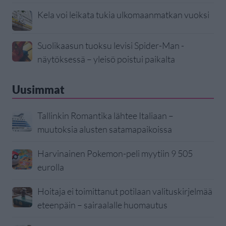
Kela voi leikata tukia ulkomaanmatkan vuoksi
Suolikaasun tuoksu levisi Spider-Man -
näytöksessä – yleisö poistui paikalta
Uusimmat
Tallinkin Romantika lähtee Italiaan –
muutoksia alusten satamapaikoissa
Harvinainen Pokemon-peli myytiin 9 505
eurolla
Hoitaja ei toimittanut potilaan valituskirjelmää
eteenpäin – sairaalalle huomautus