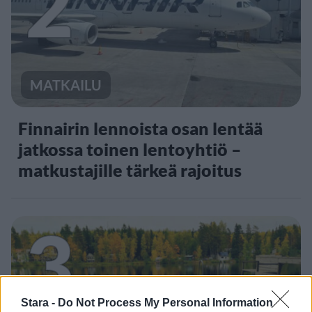
2
MATKAILU
Finnairin lennoista osan lentää
jatkossa toinen lentoyhtiö –
matkustajille tärkeä rajoitus
3
Stara -
Do Not Process My Personal Information