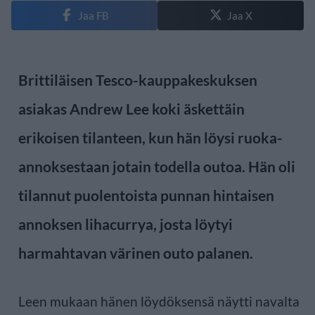
Jaa FB
Jaa X
Brittiläisen Tesco-kauppakeskuksen
asiakas Andrew Lee koki äskettäin
erikoisen tilanteen, kun hän löysi ruoka-
annoksestaan jotain todella outoa. Hän oli
tilannut puolentoista punnan hintaisen
annoksen lihacurrya, josta löytyi
harmahtavan värinen outo palanen.
Leen mukaan hänen löydöksensä näytti navalta