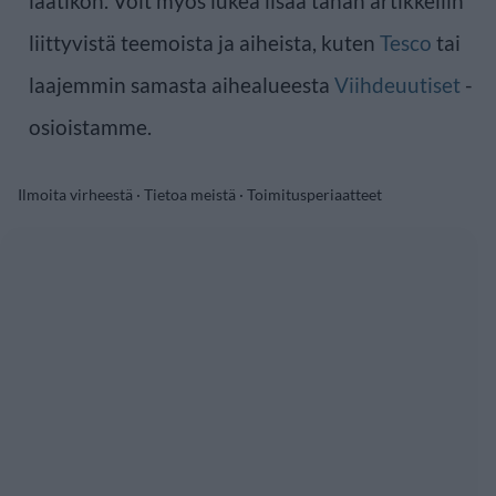
laatikon. Voit myös lukea lisää tähän artikkeliin
liittyvistä teemoista ja aiheista, kuten
Tesco
tai
laajemmin samasta aihealueesta
Viihdeuutiset
-
osioistamme.
Ilmoita virheestä
·
Tietoa meistä
·
Toimitusperiaatteet