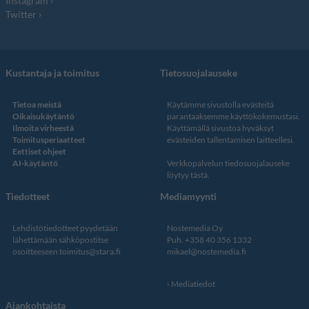
Instagram
Twitter
Kustantaja ja toimitus
Tietosuojalauseke
Tietoa meistä
Käytämme sivustolla evästeitä
Oikaisukäytäntö
parantaaksemme käyttökokemustasi.
Ilmoita virheestä
Käyttämällä sivustoa hyväksyt
Toimitusperiaatteet
evästeiden tallentamisen laitteellesi.
Eettiset ohjeet
AI-käytäntö
Verkkopalvelun
tiedosuojalauseke
löytyy tästä
.
Tiedotteet
Mediamyynti
Lehdistötiedotteet pyydetään
Nostemedia Oy
lähettämään sähköpostitse
Puh. +358 40 356 1332
osoitteeseen
toimitus@stara.fi
mikael@nostemedia.fi
Mediatiedot
Ajankohtaista