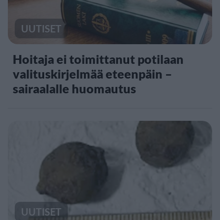
UUTISET
Hoitaja ei toimittanut potilaan
valituskirjelmää eteenpäin –
sairaalalle huomautus
UUTISET