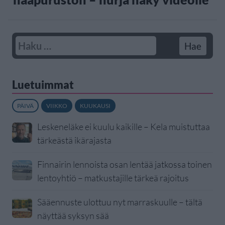
Luetuimmat
PÄIVÄ
VIIKKO
KUUKAUSI
Leskeneläke ei kuulu kaikille – Kela muistuttaa
tärkeästä ikärajasta
Finnairin lennoista osan lentää jatkossa toinen
lentoyhtiö – matkustajille tärkeä rajoitus
Sääennuste ulottuu nyt marraskuulle – tältä
näyttää syksyn sää