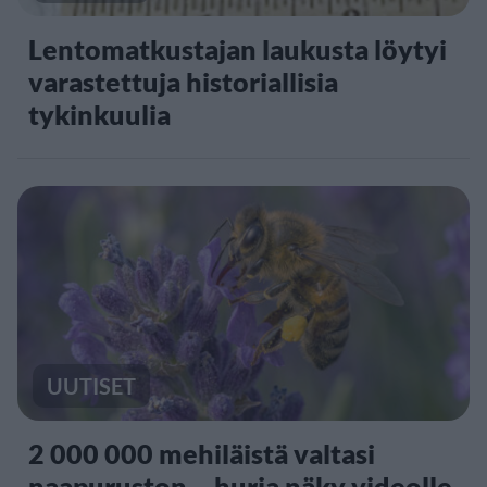
Lentomatkustajan laukusta löytyi
varastettuja historiallisia
tykinkuulia
UUTISET
2 000 000 mehiläistä valtasi
naapuruston – hurja näky videolle