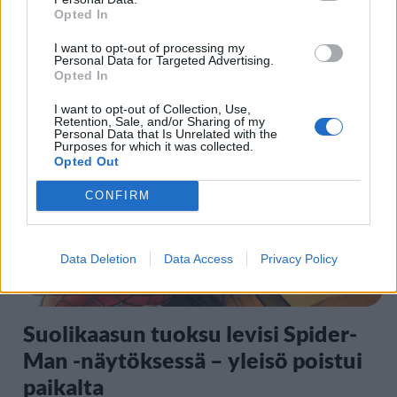
Opted In
Kela voi leikata tukia
I want to opt-out of processing my
ulkomaanmatkan vuoksi
Personal Data for Targeted Advertising.
Opted In
I want to opt-out of Collection, Use,
5
Retention, Sale, and/or Sharing of my
Personal Data that Is Unrelated with the
Purposes for which it was collected.
Opted Out
CONFIRM
Data Deletion
Data Access
Privacy Policy
VIIHDEUUTISET
Suolikaasun tuoksu levisi Spider-
Man -näytöksessä – yleisö poistui
paikalta