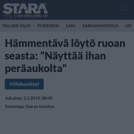
Men
TALLINK SILJA
POKEMON
LAKI
SAIRAANHOITAJA
LEN
Hämmentävä löytö ruoan
seasta: ”Näyttää ihan
peräaukolta”
Viihdeuutiset
Julkaistu: 5.1.2019, 08:00
Toimittaja:
Staran toimitus