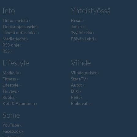
Info
Yhteistyössä
Tietoa meistä
Kesä!
Tietosuojalauseke
Jocka
Lähetä uutisvinkki
Tyyliniekka
Mediatiedot
Päivän Lehti
RSS-ohje
RSS
Lifestyle
Viihde
Matkailu
Viihdeuutiset
Fitness
StaraTV
Lifestyle
Autot
Terveys
Digi
Ruoka
Pelit
Koti & Asuminen
Elokuvat
Some
YouTube
Facebook