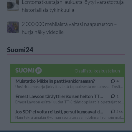
Lentomatkustajan laukusta löytyi varastettuja
historiallisia tykinkuulia
2 000 000 mehiläistä valtasi naapuruston –
hurja näky videolle
Suomi24