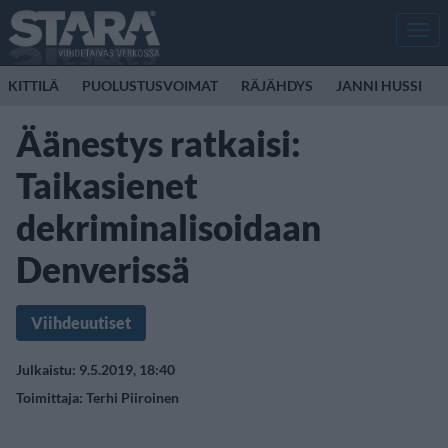
Men
KITTILÄ
PUOLUSTUSVOIMAT
RÄJÄHDYS
JANNI HUSSI
Äänestys ratkaisi:
Taikasienet
dekriminalisoidaan
Denverissä
Viihdeuutiset
Julkaistu: 9.5.2019, 18:40
Toimittaja:
Terhi Piiroinen