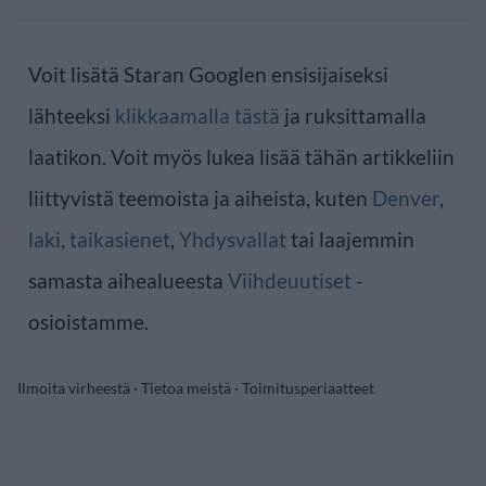
Voit lisätä Staran Googlen ensisijaiseksi
lähteeksi
klikkaamalla tästä
ja ruksittamalla
laatikon. Voit myös lukea lisää tähän artikkeliin
liittyvistä teemoista ja aiheista, kuten
Denver
,
laki
,
taikasienet
,
Yhdysvallat
tai laajemmin
samasta aihealueesta
Viihdeuutiset
-
osioistamme.
Ilmoita virheestä
·
Tietoa meistä
·
Toimitusperiaatteet