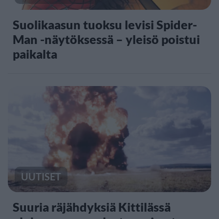
Suolikaasun tuoksu levisi Spider-
Man -näytöksessä – yleisö poistui
paikalta
UUTISET
Suuria räjähdyksiä Kittilässä