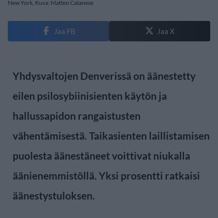
New York, Kuva: Matteo Catanese
Jaa FB
Jaa X
Yhdysvaltojen Denverissä on äänestetty
eilen psilosybiinisienten käytön ja
hallussapidon rangaistusten
vähentämisestä. Taikasienten laillistamisen
puolesta äänestäneet voittivat niukalla
äänienemmistöllä. Yksi prosentti ratkaisi
äänestystuloksen.