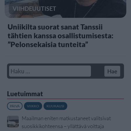
VIIHDEUUTISET
Uniikilta suorat sanat Tanssii
tähtien kanssa osallistumisesta:
”Pelonsekaisia tunteita”
Luetuimmat
PÄIVÄ
VIIKKO
KUUKAUSI
Maailman eniten matkustaneet valitsivat
suosikkikohteensa – yllättävä voittaja