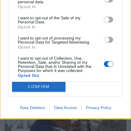
personal data.
3
Opted In
I want to opt-out of the Sale of my
Personal Data.
Opted In
I want to opt-out of processing my
Personal Data for Targeted Advertising.
Opted In
UUTISET
I want to opt-out of Collection, Use,
Retention, Sale, and/or Sharing of my
Personal Data that Is Unrelated with the
Purposes for which it was collected.
Kela voi leikata tukia
Opted Out
ulkomaanmatkan vuoksi
CONFIRM
4
Data Deletion
Data Access
Privacy Policy