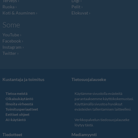
Terveys
Digi
Ruoka
Pelit
Koti & Asuminen
Elokuvat
Some
YouTube
Facebook
Instagram
Twitter
Kustantaja ja toimitus
Tietosuojalauseke
Tietoa meistä
Käytämme sivustolla evästeitä
Oikaisukäytäntö
parantaaksemme käyttökokemustasi.
Ilmoita virheestä
Käyttämällä sivustoa hyväksyt
Toimitusperiaatteet
evästeiden tallentamisen laitteellesi.
Eettiset ohjeet
AI-käytäntö
Verkkopalvelun
tiedosuojalauseke
löytyy tästä
.
Tiedotteet
Mediamyynti