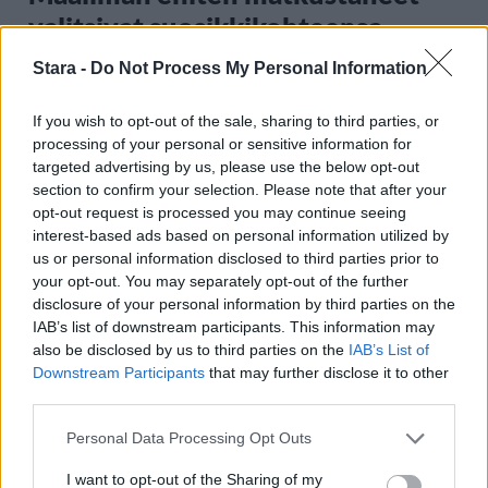
valitsivat suosikkikohteensa –
yllättävä voittaja
Stara -
Do Not Process My Personal Information
If you wish to opt-out of the sale, sharing to third parties, or
2
processing of your personal or sensitive information for
targeted advertising by us, please use the below opt-out
section to confirm your selection. Please note that after your
opt-out request is processed you may continue seeing
interest-based ads based on personal information utilized by
us or personal information disclosed to third parties prior to
your opt-out. You may separately opt-out of the further
disclosure of your personal information by third parties on the
IAB’s list of downstream participants. This information may
UUTISET
also be disclosed by us to third parties on the
IAB’s List of
Downstream Participants
that may further disclose it to other
F/A-18 Hornet jyrähtää ylilennolle
third parties.
Jyväskylässä – katuja suljetaan
Personal Data Processing Opt Outs
I want to opt-out of the Sharing of my