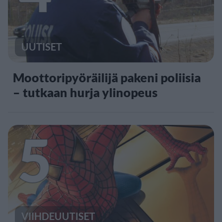
UUTISET
Moottoripyöräilijä pakeni poliisia
– tutkaan hurja ylinopeus
5
VIIHDEUUTISET