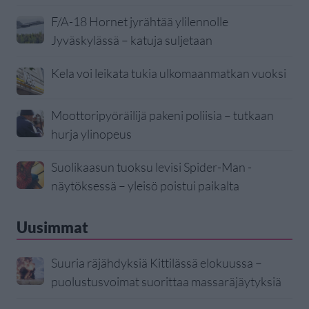
F/A-18 Hornet jyrähtää ylilennolle
Jyväskylässä – katuja suljetaan
Kela voi leikata tukia ulkomaanmatkan vuoksi
Moottoripyöräilijä pakeni poliisia – tutkaan
hurja ylinopeus
Suolikaasun tuoksu levisi Spider-Man -
näytöksessä – yleisö poistui paikalta
Uusimmat
Suuria räjähdyksiä Kittilässä elokuussa –
puolustusvoimat suorittaa massaräjäytyksiä