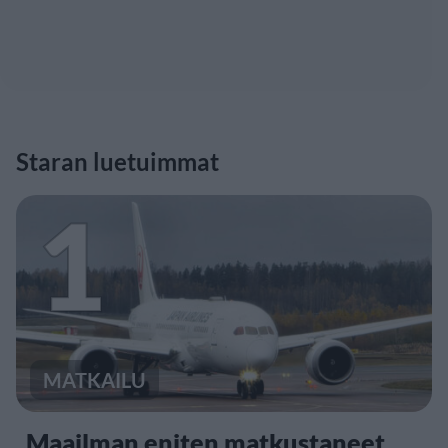
Staran luetuimmat
1
MATKAILU
Maailman eniten matkustaneet