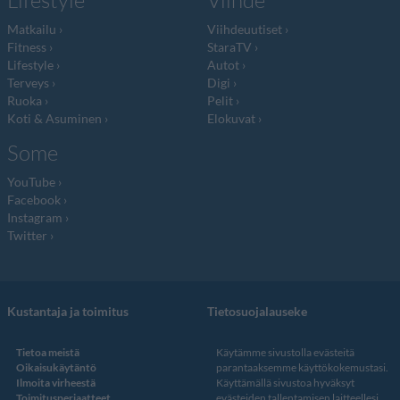
Lifestyle
Viihde
Matkailu
Viihdeuutiset
Fitness
StaraTV
Lifestyle
Autot
Terveys
Digi
Ruoka
Pelit
Koti & Asuminen
Elokuvat
Some
YouTube
Facebook
Instagram
Twitter
Kustantaja ja toimitus
Tietosuojalauseke
Tietoa meistä
Käytämme sivustolla evästeitä
Oikaisukäytäntö
parantaaksemme käyttökokemustasi.
Ilmoita virheestä
Käyttämällä sivustoa hyväksyt
Toimitusperiaatteet
evästeiden tallentamisen laitteellesi.