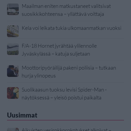
Maailman eniten matkustaneet valitsivat
suosikkikohteensa – yllättävä voittaja
Kela voi leikata tukia ulkomaanmatkan vuoksi
F/A-18 Hornet jyrähtää ylilennolle
Jyväskylässä – katuja suljetaan
Moottoripyöräilijä pakeni poliisia – tutkaan
hurja ylinopeus
Suolikaasun tuoksu levisi Spider-Man -
näytöksessä – yleisö poistui paikalta
Uusimmat
Aikuisten vesirokkorokotukset alkoivat –