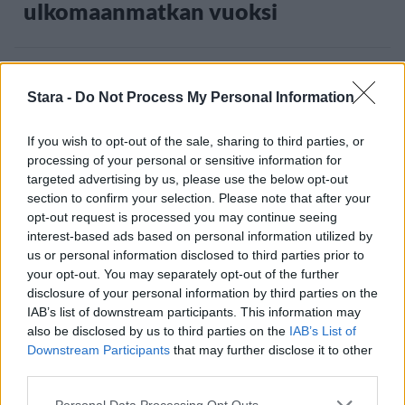
ulkomaanmatkan vuoksi
3
Stara -
Do Not Process My Personal Information
If you wish to opt-out of the sale, sharing to third parties, or
processing of your personal or sensitive information for
targeted advertising by us, please use the below opt-out
section to confirm your selection. Please note that after your
opt-out request is processed you may continue seeing
UUTISET
interest-based ads based on personal information utilized by
us or personal information disclosed to third parties prior to
your opt-out. You may separately opt-out of the further
F/A-18 Hornet jyrähtää ylilennolle
disclosure of your personal information by third parties on the
IAB’s list of downstream participants. This information may
Jyväskylässä – katuja suljetaan
also be disclosed by us to third parties on the
IAB’s List of
Downstream Participants
that may further disclose it to other
third parties.
Personal Data Processing Opt Outs