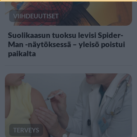
VIIHDEUUTISET
Suolikaasun tuoksu levisi Spider-
Man -näytöksessä – yleisö poistui
paikalta
TERVEYS