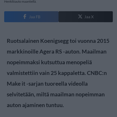
Henkilöauto maantiellä.
Jaa FB
Jaa X
Ruotsalainen Koenigsegg toi vuonna 2015
markkinoille Agera RS -auton. Maailman
nopeimmaksi kutsuttua menopeliä
valmistettiin vain 25 kappaletta. CNBC:n
Make it -sarjan tuoreella videolla
selvitetään, miltä maailman nopeimman
auton ajaminen tuntuu.