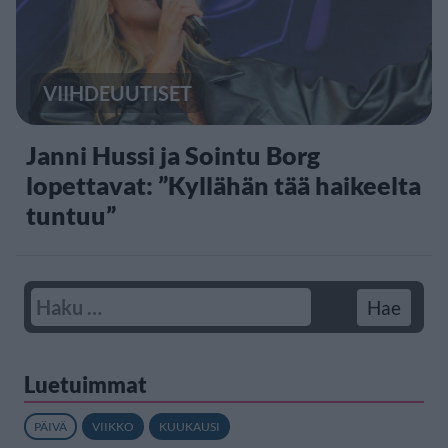
VIIHDEUUTISET
Janni Hussi ja Sointu Borg
lopettavat: ”Kyllähän tää haikeelta
tuntuu”
Luetuimmat
PÄIVÄ
VIIKKO
KUUKAUSI