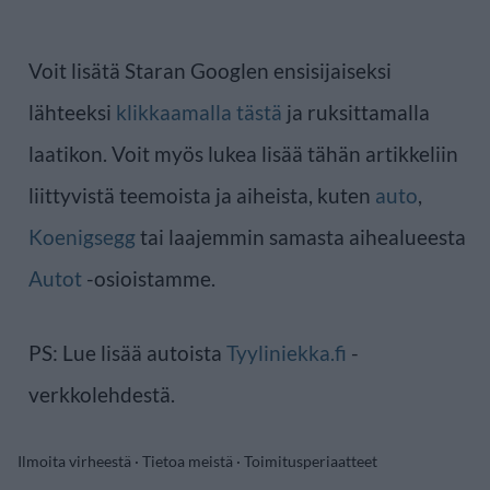
Voit lisätä Staran Googlen ensisijaiseksi
lähteeksi
klikkaamalla tästä
ja ruksittamalla
laatikon. Voit myös lukea lisää tähän artikkeliin
liittyvistä teemoista ja aiheista, kuten
auto
,
Koenigsegg
tai laajemmin samasta aihealueesta
Autot
-osioistamme.
PS: Lue lisää autoista
Tyyliniekka.fi
-
verkkolehdestä.
Ilmoita virheestä
·
Tietoa meistä
·
Toimitusperiaatteet