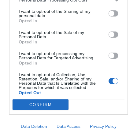
4
I want to opt-out of the Sharing of my
personal data.
Opted In
I want to opt-out of the Sale of my
Personal Data.
Opted In
UUTISET
I want to opt-out of processing my
Personal Data for Targeted Advertising.
Opted In
Moottoripyöräilijä pakeni poliisia
– tutkaan hurja ylinopeus
I want to opt-out of Collection, Use,
Retention, Sale, and/or Sharing of my
Personal Data that Is Unrelated with the
Purposes for which it was collected.
Opted Out
5
CONFIRM
Data Deletion
Data Access
Privacy Policy