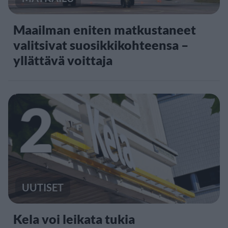
Maailman eniten matkustaneet
valitsivat suosikkikohteensa –
yllättävä voittaja
2
UUTISET
Kela voi leikata tukia