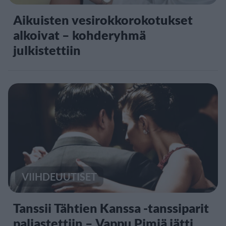
Aikuisten vesirokkorokotukset
alkoivat – kohderyhmä
julkistettiin
VIIHDEUUTISET
Tanssii Tähtien Kanssa -tanssiparit
paljastettiin – Vappu Pimiä jätti