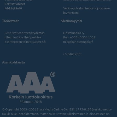
Eettiset ohjeet
AI-käytäntö
Verkkopalvelun
tiedosuojalauseke
löytyy tästä
.
Tiedotteet
Mediamyynti
Lehdistötiedotteet pyydetään
Nostemedia Oy
lähettämään sähköpostitse
Puh. +358 40 356 1332
osoitteeseen
toimitus@stara.fi
mikael@nostemedia.fi
Mediatiedot
Ajankohtaista
© Copyright 2003 - 2026 Stara Media Online Oy. ISSN 1795-8180 (verkkomedia).
Kaikki oikeudet pidätetään. Materiaalin luvaton julkaiseminen ja lainaaminen on