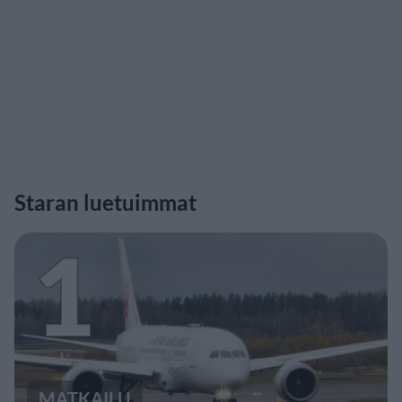
Staran luetuimmat
1
MATKAILU