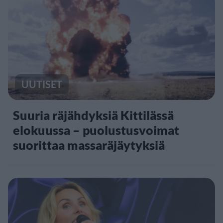
UUTISET
Suuria räjähdyksiä Kittilässä
elokuussa – puolustusvoimat
suorittaa massaräjäytyksiä