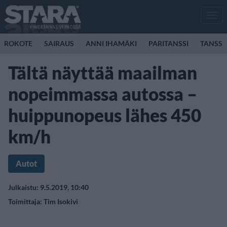
Men
ROKOTE
SAIRAUS
ANNI IHAMÄKI
PARITANSSI
TANSSI
Tältä näyttää maailman
nopeimmassa autossa –
huippunopeus lähes 450
km/h
Autot
Julkaistu: 9.5.2019, 10:40
Toimittaja:
Tim Isokivi