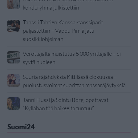
kohderyhmä julkistettiin
Tanssii Tähtien Kanssa -tanssiparit
paljastettiin – Vappu Pimiä jätti
suosikkiohjelman
Verottajalta muistutus 5 000 yrittäjälle – ei
syytä huoleen
Suuria räjähdyksiä Kittilässä elokuussa –
puolustusvoimat suorittaa massaräjäytyksiä
Janni Hussi ja Sointu Borg lopettavat:
”Kyllähän tää haikeelta tuntuu”
Suomi24