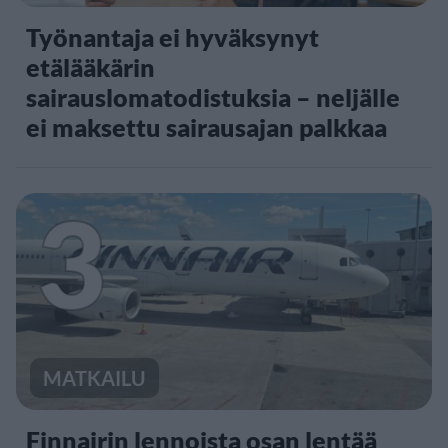
Työnantaja ei hyväksynyt
etälääkärin
sairauslomatodistuksia – neljälle
ei maksettu sairausajan palkkaa
3
MATKAILU
Finnairin lennoista osan lentää