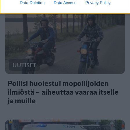
Data Deletion
Data Access
Privacy Policy
UUTISET
Poliisi huolestui mopoilijoiden
ilmiöstä – aiheuttaa vaaraa itselle
ja muille