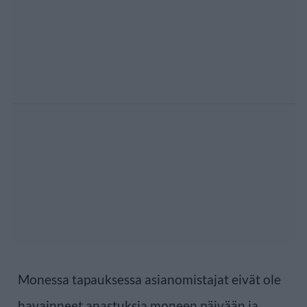
Monessa tapauksessa asianomistajat eivät ole
havainneet anastuksia moneen päivään ja