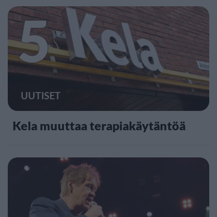
5
UUTISET
Kela muuttaa terapiakäytäntöä