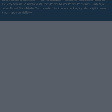
kielletty. Stara®, Viihdetaivas®, Miss Pop®, Mister Pop®, Popstar®, Tuubi® ja
Jetset® ovat Stara Media Oy:n rekisteröityjä tavaramerkkejä, joiden käyttäminen
ilman lupaa on kielletty.