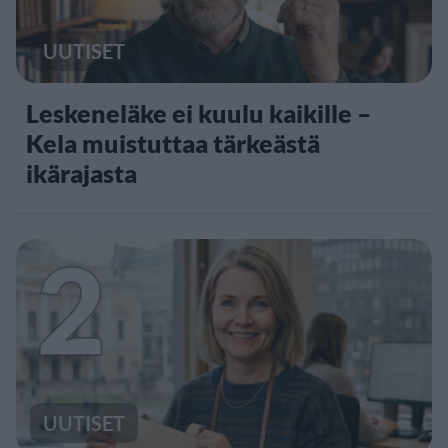
UUTISET
Leskeneläke ei kuulu kaikille –
Kela muistuttaa tärkeästä
ikärajasta
2
UUTISET