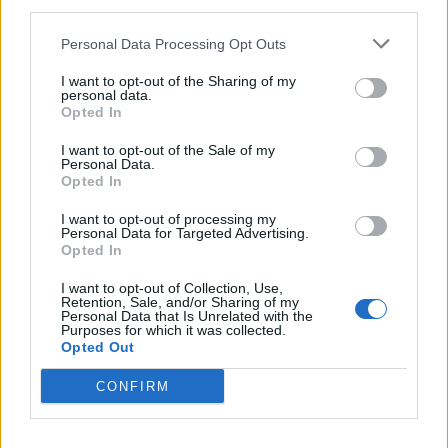
third parties.
Kaksi skootterikuskia pakeni
Personal Data Processing Opt Outs
poliisia Oulussa
I want to opt-out of the Sharing of my
personal data.
Opted In
I want to opt-out of the Sale of my
Personal Data.
Opted In
I want to opt-out of processing my
Personal Data for Targeted Advertising.
Opted In
I want to opt-out of Collection, Use,
Retention, Sale, and/or Sharing of my
Personal Data that Is Unrelated with the
UUTISET
Purposes for which it was collected.
Opted Out
Koululaisen repussa voi olla
CONFIRM
koiralle hengenvaarallinen yllätys