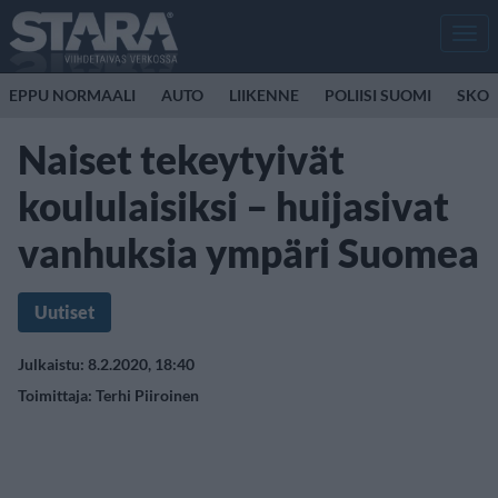
Men
EPPU NORMAALI
AUTO
LIIKENNE
POLIISI SUOMI
SKOO
Naiset tekeytyivät
koululaisiksi – huijasivat
vanhuksia ympäri Suomea
Uutiset
Julkaistu: 8.2.2020, 18:40
Toimittaja:
Terhi Piiroinen