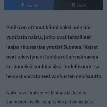
Jaa FB
Jaa X
Poliisi on ottanut kiinni kaksi noin 35-
vuotiasta naista, jotka ovat tehtailleet
laajaa rikossarjaa ympäri Suomea. Naiset
ovat tekeytyneet luokkaretkeensä varoja
keränneiksi koululaisiksi. Todellisuudessa
he ovat varastaneet vanhusten omaisuutta.
Naiset ovat kulkeneet lähinnä iäkkäiden
vanhusten ovella kaupitellen patalappuja ja