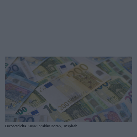
Euroseteleitä. Kuva: Ibrahim Boran, Unsplash