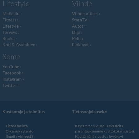
Lifestyle
Viihde
Matkailu
Viihdeuutiset
Fitness
StaraTV
Lifestyle
Autot
Terveys
Digi
Ruoka
Pelit
Koti & Asuminen
Elokuvat
Some
YouTube
Facebook
Instagram
Twitter
Kustantaja ja toimitus
Tietosuojalauseke
Tietoa meistä
Käytämme sivustolla evästeitä
Oikaisukäytäntö
parantaaksemme käyttökokemustasi.
Ilmoita virheestä
Käyttämällä sivustoa hyväksyt