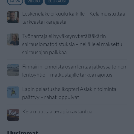
PÄIVÄ
VIIKKO
KUUKAUSI
Leskeneläke ei kuulu kaikille – Kela muistuttaa
tärkeästä ikärajasta
Työnantaja ei hyväksynyt etälääkärin
sairauslomatodistuksia – neljälle ei maksettu
sairausajan palkkaa
Finnairin lennoista osan lentää jatkossa toinen
lentoyhtiö – matkustajille tärkeä rajoitus
Lapin pelastushelikopteri Aslakin toiminta
päättyy – rahat loppuivat
Kela muuttaa terapiakäytäntöä
Uusimmat