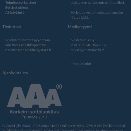
Toimitusperiaatteet
evästeiden tallentamisen laitteellesi.
Eettiset ohjeet
AI-käytäntö
Verkkopalvelun
tiedosuojalauseke
löytyy tästä
.
Tiedotteet
Mediamyynti
Lehdistötiedotteet pyydetään
Nostemedia Oy
lähettämään sähköpostitse
Puh. +358 40 356 1332
osoitteeseen
toimitus@stara.fi
mikael@nostemedia.fi
Mediatiedot
Ajankohtaista
© Copyright 2003 - 2026 Stara Media Online Oy. ISSN 1795-8180 (verkkomedia).
Kaikki oikeudet pidätetään. Materiaalin luvaton julkaiseminen ja lainaaminen on