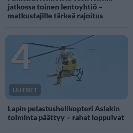
jatkossa toinen lentoyhtiö –
matkustajille tärkeä rajoitus
4
UUTISET
Lapin pelastushelikopteri Aslakin
toiminta päättyy – rahat loppuivat