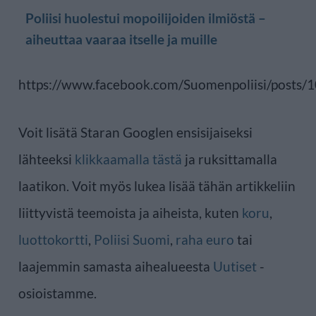
Poliisi huolestui mopoilijoiden ilmiöstä –
aiheuttaa vaaraa itselle ja muille
https://www.facebook.com/Suomenpoliisi/post
Voit lisätä Staran Googlen ensisijaiseksi
lähteeksi
klikkaamalla tästä
ja ruksittamalla
laatikon. Voit myös lukea lisää tähän artikkeliin
liittyvistä teemoista ja aiheista, kuten
koru
,
luottokortti
,
Poliisi Suomi
,
raha euro
tai
laajemmin samasta aihealueesta
Uutiset
-
osioistamme.