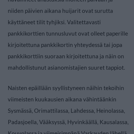
niiden päivien aikana huijarit ovat surutta
käyttäneet tilit tyhjiksi. Valitettavasti
pankkikorttien tunnusluvut ovat olleet paperille
kirjoitettuna pankkikortin yhteydessä tai jopa
pankkikorttiin suoraan kirjoitettuna ja näin on
mahdollistunut asianomistajien suuret tappiot.
Naisten epäillään syyllistyneen näihin tekoihin
viimeisten kuukausien aikana vähintäänkin
Sysmässä, Orimattilassa, Lahdessa, Heinolassa,
Padasjoella, Vääksyssä, Hyvinkäällä, Kausalassa,
Kouvolassa ja viimeisimpänä Varkauden lähellä