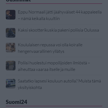
Eppu Normaali jätti jäähyväiset 44 kappaleella
– nämä keikalla kuultiin
Kaksi skootterikuskia pakeni poliisia Oulussa
Koululaisen repussa voi olla koiralle
hengenvaarallinen yllätys
Poliisi huolestui mopoilijoiden ilmiöstä –
aiheuttaa vaaraa itselle ja muille
Saatatko lapsesi kouluun autolla? Muista tämä
yksityiskohta
Suomi24