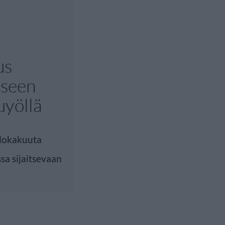
us
eseen
uyöllä
 lokakuuta
sa sijaitsevaan