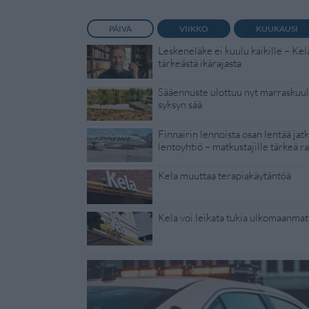
PÄIVÄ
VIIKKO
KUUKAUSI
Leskeneläke ei kuulu kaikille – Kel
tärkeästä ikärajasta
Sääennuste ulottuu nyt marraskuull
syksyn sää
Finnairin lennoista osan lentää jat
lentoyhtiö – matkustajille tärkeä ra
Kela muuttaa terapiakäytäntöä
Kela voi leikata tukia ulkomaanmat