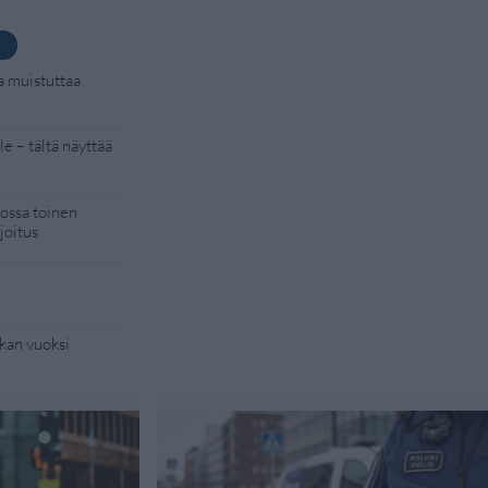
a muistuttaa
e – tältä näyttää
kossa toinen
joitus
kan vuoksi