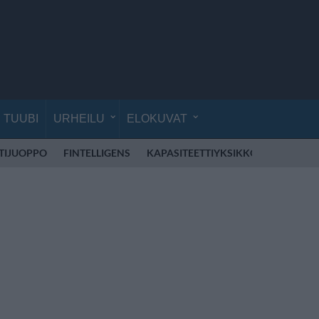
TUUBI
URHEILU
ELOKUVAT
TIJUOPPO
FINTELLIGENS
KAPASITEETTIYKSIKKÖ
MOHOMB