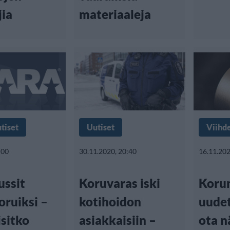
jia
materiaaleja
tiset
Uutiset
Viihd
:00
30.11.2020, 20:40
16.11.202
ussit
Koruvaras iski
Koru
oruiksi –
kotihoidon
uudet
isitko
asiakkaisiin –
ota n