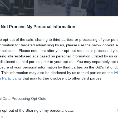
 Not Process My Personal Information
to opt-out of the sale, sharing to third parties, or processing of your per
formation for targeted advertising by us, please use the below opt-out s
r selection. Please note that after your opt-out request is processed y
Uutiset
eing interest-based ads based on personal information utilized by us or
disclosed to third parties prior to your opt-out. You may separately opt-
17.6.2024, 12:30
losure of your personal information by third parties on the IAB’s list of
. This information may also be disclosed by us to third parties on the
IA
Participants
that may further disclose it to other third parties.
genttina –
Sadetakkiin pukeutunut 
rvoiset
korumyymälään Kuopiossa 
kaipaa havaintoja
l Data Processing Opt Outs
o opt-out of the Sharing of my personal data.
In