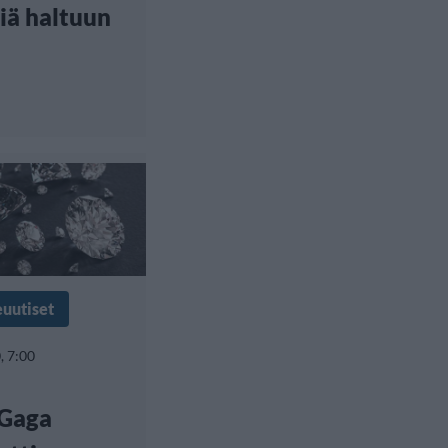
iä haltuun
euutiset
, 7:00
 Gaga