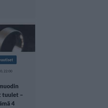
euutiset
0, 22:00
muodin
 tuulet –
ämä 4