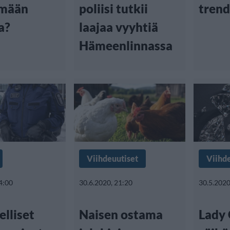
ämään
poliisi tutkii
trend
ia?
laajaa vyyhtiä
Hämeenlinnassa
Viihdeuutiset
Viihd
4:00
30.6.2020, 21:20
30.5.2020
lliset
Naisen ostama
Lady