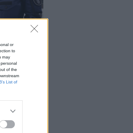
sonal or
ection to
ou may
 personal
out of the
 downstream
B’s List of
murtautui
– poliisi