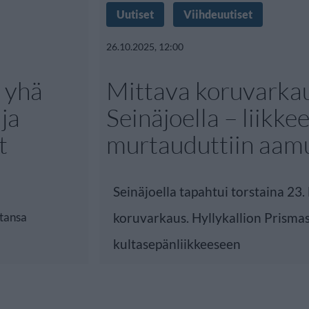
Uutiset
Viihdeuutiset
26.10.2025, 12:00
u yhä
Mittava koruvarka
lja
Seinäjoella – liikke
t
murtauduttiin aam
Seinäjoella tapahtui torstaina 23.
ntansa
koruvarkaus. Hyllykallion Prismas
kultasepänliikkeeseen