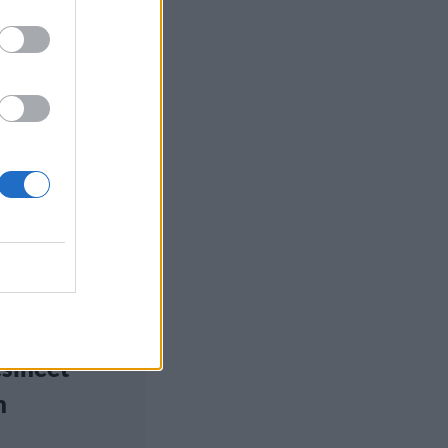
ilu
 18:00
ohenkilökunta
aa: Näin
tat
sineet
n