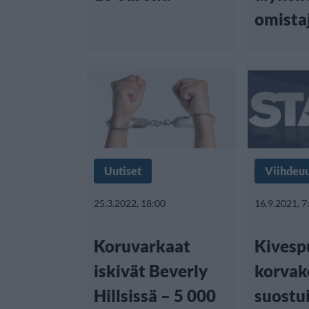
omista
Uutiset
Viihdeuu
25.3.2022, 18:00
16.9.2021, 7
Koruvarkaat
Kivesp
iskivät Beverly
korvak
Hillsissä – 5 000
suostu