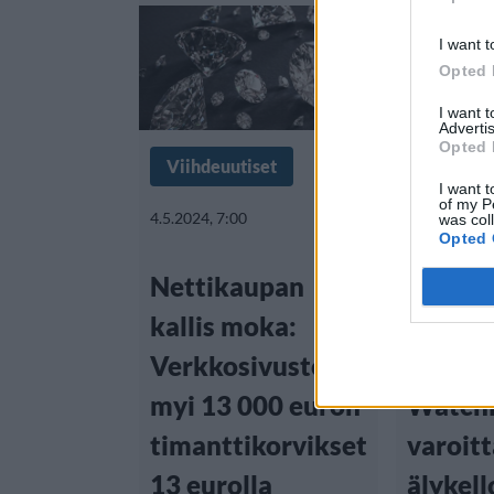
I want t
Opted 
I want 
Advertis
Opted 
Viihdeuutiset
Viihdeuu
I want t
of my P
4.5.2024, 7:00
6.3.2024, 19
was col
Opted 
Nettikaupan
Sukelt
kallis moka:
löytäny
Verkkosivusto
200 Ap
myi 13 000 euron
Watchi
timanttikorvikset
varoitt
13 eurolla
älykell