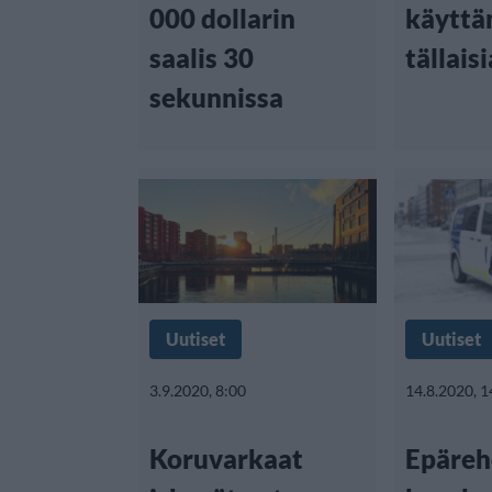
000 dollarin
käytt
saalis 30
tällais
sekunnissa
Uutiset
Uutiset
3.9.2020, 8:00
14.8.2020, 1
Koruvarkaat
Epärehe