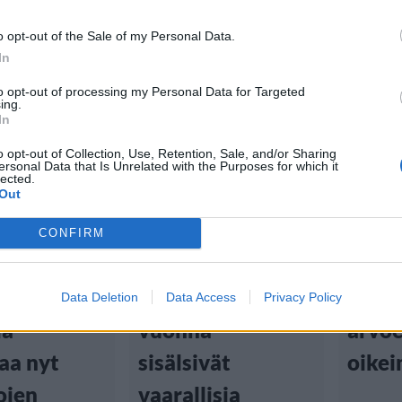
o opt-out of the Sale of my Personal Data.
In
to opt-out of processing my Personal Data for Targeted
ing.
In
tiset
Viihdeuutiset
Matka
o opt-out of Collection, Use, Retention, Sale, and/or Sharing
ersonal Data that Is Unrelated with the Purposes for which it
:00
26.2.2024, 15:00
4.7.2023,
lected.
Out
aja
Näin paljon
Lent
CONFIRM
t järvistä
muotikoruja
vinkk
ple
tulliin jäi viime
piilo
Data Deletion
Data Access
Privacy Policy
a –
vuonna –
arvoe
aa nyt
sisälsivät
oikei
ojen
vaarallisia