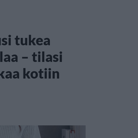
usi tukea
aa – tilasi
kaa kotiin