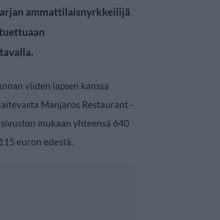
sarjan ammattilaisnyrkkeilijä
 tuettuaan
tavalla.
kunnan viiden lapsen kanssa
jaitevasta Manjaros Restaurant -
-sivuston mukaan yhteensä 640
ä 115 euron edestä.