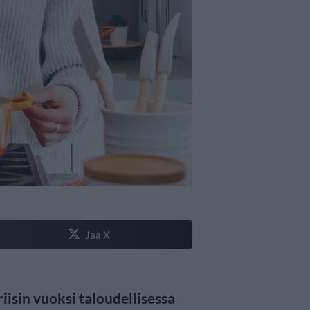
Jaa X
iisin vuoksi taloudellisessa