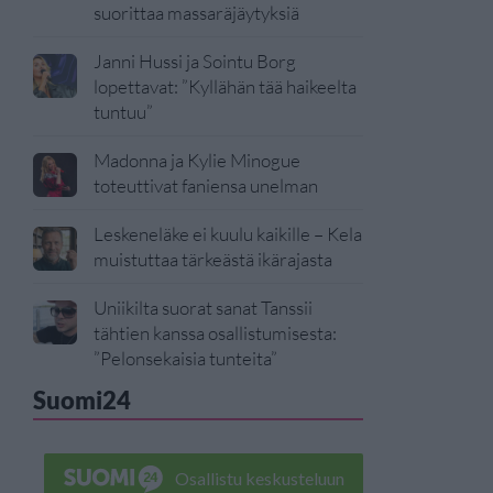
suorittaa massaräjäytyksiä
Janni Hussi ja Sointu Borg
lopettavat: ”Kyllähän tää haikeelta
tuntuu”
Madonna ja Kylie Minogue
toteuttivat faniensa unelman
Leskeneläke ei kuulu kaikille – Kela
muistuttaa tärkeästä ikärajasta
Uniikilta suorat sanat Tanssii
tähtien kanssa osallistumisesta:
”Pelonsekaisia tunteita”
Suomi24