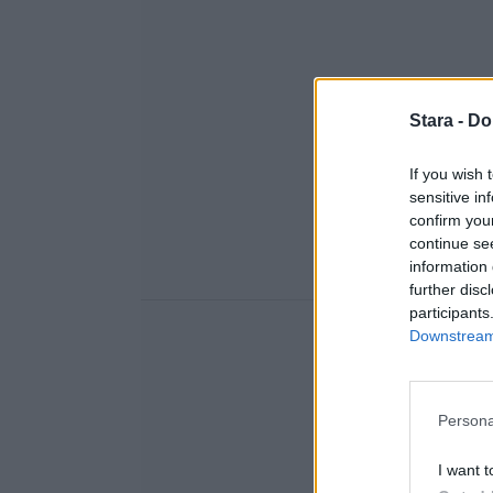
Stara -
Do
If you wish 
sensitive in
confirm you
continue se
information 
further disc
participants
Downstream 
Persona
I want t