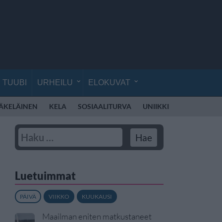
TUUBI
URHEILU
ELOKUVAT
ÄKELÄINEN
KELA
SOSIAALITURVA
UNIIKKI
ELLINOORA
Luetuimmat
PÄIVÄ
VIIKKO
KUUKAUSI
Maailman eniten matkustaneet