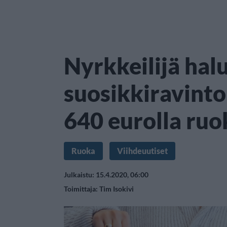
Nyrkkeilijä hal
suosikkiravintol
640 eurolla ruo
Ruoka
Viihdeuutiset
Julkaistu: 15.4.2020, 06:00
Toimittaja:
Tim Isokivi