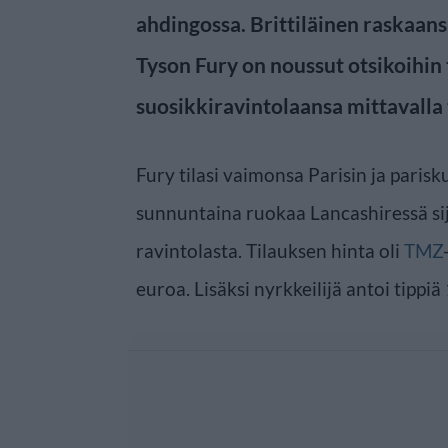
ahdingossa. Brittiläinen raskaan
Tyson Fury on noussut otsikoihin
suosikkiravintolaansa mittavalla 
Fury tilasi vaimonsa Parisin ja paris
sunnuntaina ruokaa Lancashiressä si
ravintolasta. Tilauksen hinta oli
TMZ
euroa. Lisäksi nyrkkeilijä antoi tippi