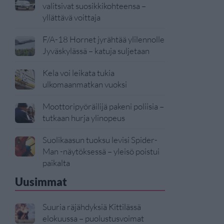
valitsivat suosikkikohteensa –
yllättävä voittaja
F/A-18 Hornet jyrähtää ylilennolle
Jyväskylässä – katuja suljetaan
Kela voi leikata tukia
ulkomaanmatkan vuoksi
Moottoripyöräilijä pakeni poliisia –
tutkaan hurja ylinopeus
Suolikaasun tuoksu levisi Spider-
Man -näytöksessä – yleisö poistui
paikalta
Uusimmat
Suuria räjähdyksiä Kittilässä
elokuussa – puolustusvoimat