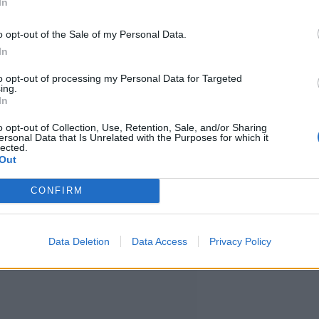
In
o opt-out of the Sale of my Personal Data.
In
paankyljyksiä, pizzaa, kanaa,
to opt-out of processing my Personal Data for Targeted
kevytcolaa. Ruokatilauksen
ing.
In
i, ettei heidän kotonaan ollut
o opt-out of Collection, Use, Retention, Sale, and/or Sharing
ersonal Data that Is Unrelated with the Purposes for which it
lected.
Out
CONFIRM
Data Deletion
Data Access
Privacy Policy