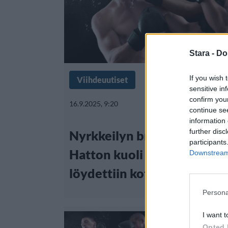
Stara -
Do
If you wish 
Viihdeuutiset
sensitive in
confirm you
16.9.2025, 9:20
continue se
information 
further disc
Nyrkkeilyn brittilegenda R
participants
Hatton kuoli 46-vuotiaana 
Downstream 
löydettiin kotoaan
Persona
I want t
Opted 