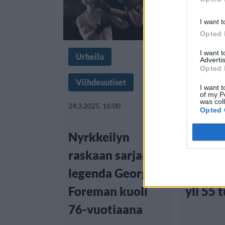
I want t
Opted 
I want 
Urheilu
Urheilu
Advertis
Opted 
Viihdeuutiset
Viihdeuu
I want t
of my P
was col
24.3.2025, 16:00
10.1.2024, 2
Opted 
Nyrkkeilyn
Hurja s
raskaan sarjan
mies h
legenda George
nyrkke
Foreman kuoli
yli 55 
76-vuotiaana