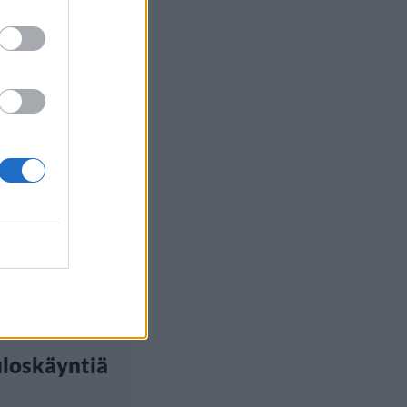
et
 19:00
eilijä
ttiin maihin
koneessa –
rittänyt
a
loskäyntiä