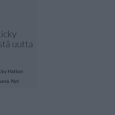
icky
stä uutta
icky Hatton
aana. Nyt