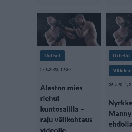
Uutiset
Urheilu
25.5.2023, 12:30
Viihdeuu
26.9.2021, 2
Alaston mies
riehui
Nyrkke
kuntosalilla –
Manny 
raju välikohtaus
ehdoll
videolle