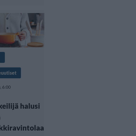
a
euutiset
, 6:00
eilijä halusi
a
kkiravintolaa