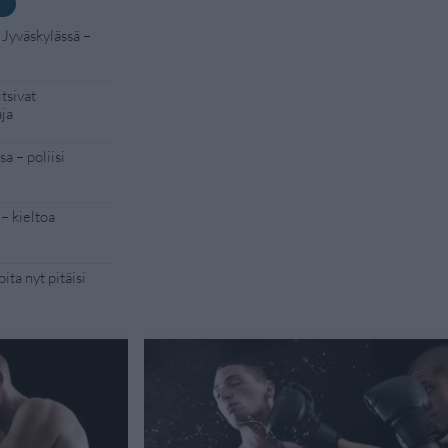
 Jyväskylässä –
tsivat
aja
a – poliisi
– kieltoa
ita nyt pitäisi