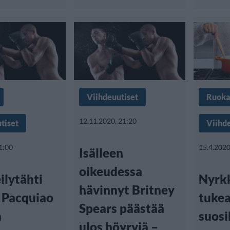
Viihdeuutiset
Ruok
12.11.2020, 21:20
tiset
Viihd
1:00
15.4.2020
Isälleen
oikeudessa
ilytähti
Nyrkk
hävinnyt Britney
Pacquiao
tuke
Spears päästää
a
suosi
ulos höyryjä –