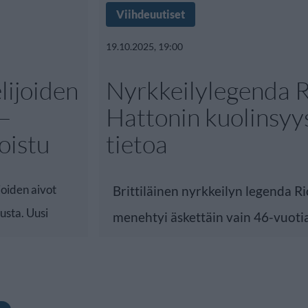
Viihdeuutiset
19.10.2025, 19:00
lijoiden
Nyrkkeilylegenda R
 –
Hattonin kuolinsyy
oistu
tietoa
joiden aivot
Brittiläinen nyrkkeilyn legenda R
kusta. Uusi
menehtyi äskettäin vain 46-vuoti