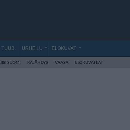
TUUBI
URHEILU
ELOKUVAT
IISI SUOMI
RÄJÄHDYS
VAASA
ELOKUVATEATTERI
PIERU