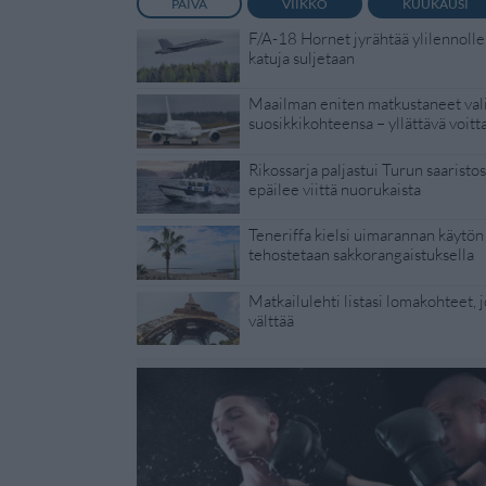
PÄIVÄ
VIIKKO
KUUKAUSI
F/A-18 Hornet jyrähtää ylilennolle
katuja suljetaan
Maailman eniten matkustaneet vali
suosikkikohteensa – yllättävä voitt
Rikossarja paljastui Turun saaristoss
epäilee viittä nuorukaista
Teneriffa kielsi uimarannan käytön 
tehostetaan sakkorangaistuksella
Matkailulehti listasi lomakohteet, jo
välttää