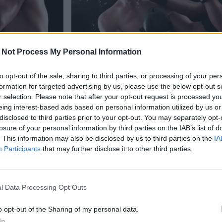
 Not Process My Personal Information
to opt-out of the sale, sharing to third parties, or processing of your per
Viihdeuutiset
formation for targeted advertising by us, please use the below opt-out s
r selection. Please note that after your opt-out request is processed y
5.9.2025, 5:00
eing interest-based ads based on personal information utilized by us or
disclosed to third parties prior to your opt-out. You may separately opt-
losure of your personal information by third parties on the IAB’s list of
icky
Nyrkkeilyn MM-kisat Live
. This information may also be disclosed by us to third parties on the
IA
–
Krista Kovalainen kehään
Participants
that may further disclose it to other third parties.
l Data Processing Opt Outs
o opt-out of the Sharing of my personal data.
In