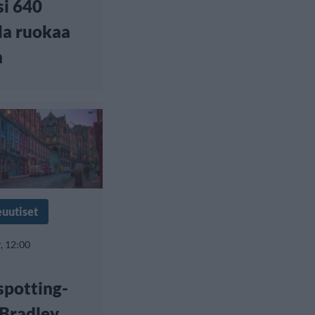
si 640
la ruokaa
n
euutiset
, 12:00
spotting-
 Bradley